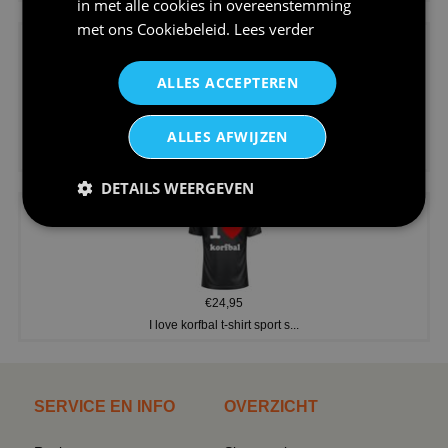
in met alle cookies in overeenstemming
met ons
Cookiebeleid
.
Lees verder
ALLES ACCEPTEREN
€24,95
ALLES AFWIJZEN
V-hals shirt rood wit blauw st...
DETAILS WEERGEVEN
€24,95
I love korfbal t-shirt sport s...
SERVICE EN INFO
OVERZICHT