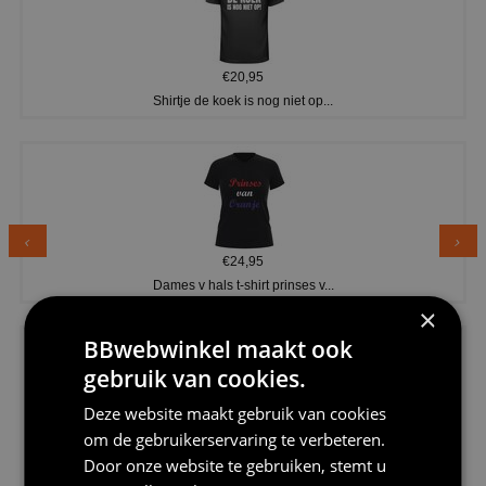
€20,95
Shirtje de koek is nog niet op...
€24,95
Dames v hals t-shirt prinses v...
×
BBwebwinkel maakt ook
gebruik van cookies.
Deze website maakt gebruik van cookies
om de gebruikerservaring te verbeteren.
€24,95
Door onze website te gebruiken, stemt u
Koningsdag shirt heren v-hals ...