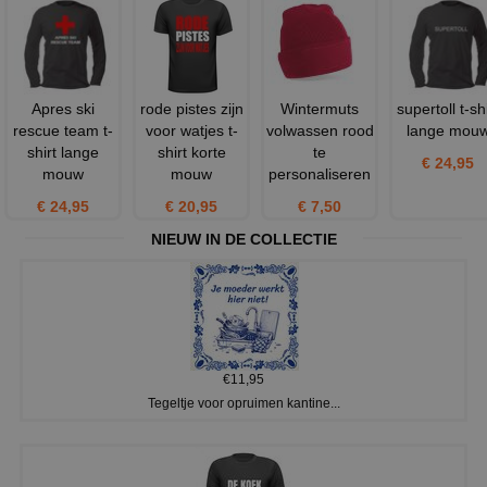
Apres ski
rode pistes zijn
Wintermuts
supertoll t-shi
rescue team t-
voor watjes t-
volwassen rood
lange mou
shirt lange
shirt korte
te
€ 24,95
mouw
mouw
personaliseren
€ 24,95
€ 20,95
€ 7,50
NIEUW IN DE COLLECTIE
€11,95
Tegeltje voor opruimen kantine...