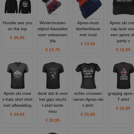
Hoodie see you
Wintermutsen
Apres-muts
Apres ski cr
on the top
stijlvol klassieke
donkerblauw
cap leuk voo
voor volwassen
met rood
een apres sk
€ 39,95
bla
party v
€ 13,50
€ 13,75
€ 12,95
Après ski crew
denk dat ik voor
echte vrouwen
grappig apre 
v-hals shirt shirt
het gips vlucht
vieren Apres-ski
T-shirt
met afbeelding
t-shirt korte
t-shirt
€ 25,95
mou
€ 24,95
€ 20,95
€ 20,95