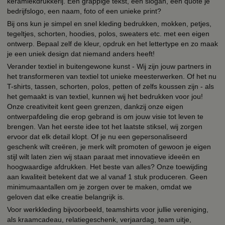
keramiekdrukkerij. Een grappige tekst, een slogan, een quote je
bedrijfslogo, een naam, foto of een unieke print?
Bij ons kun je simpel en snel kleding bedrukken, mokken, petjes,
tegeltjes, schorten, hoodies, polos, sweaters etc. met een eigen
ontwerp. Bepaal zelf de kleur, opdruk en het lettertype en zo maak
je een uniek design dat niemand anders heeft!
Verander textiel in buitengewone kunst - Wij zijn jouw partners in
het transformeren van textiel tot unieke meesterwerken. Of het nu
T-shirts, tassen, schorten, polos, petten of zelfs koussen zijn - als
het gemaakt is van textiel, kunnen wij het bedrukken voor jou!
Onze creativiteit kent geen grenzen, dankzij onze eigen
ontwerpafdeling die erop gebrand is om jouw visie tot leven te
brengen. Van het eerste idee tot het laatste stiksel, wij zorgen
ervoor dat elk detail klopt. Of je nu een gepersonaliseerd
geschenk wilt creëren, je merk wilt promoten of gewoon je eigen
stijl wilt laten zien wij staan paraat met innovatieve ideeën en
hoogwaardige afdrukken. Het beste van alles? Onze toewijding
aan kwaliteit betekent dat we al vanaf 1 stuk produceren. Geen
minimumaantallen om je zorgen over te maken, omdat we
geloven dat elke creatie belangrijk is.
Voor werkkleding bijvoorbeeld, teamshirts voor jullie vereniging,
als kraamcadeau, relatiegeschenk, verjaardag, team uitje,