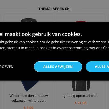
THEMA:
APRES SKI
 maakt ook gebruik van cookies.
kt gebruik van cookies om de gebruikerservaring te verbeteren.
echte mannen vieren apre-ski
Wintermuts kopen? |
iken, stemt u in met alle cookies in overeenstemming met ons
Coo
t-shirt
Wintersport mutsen rood
volwas
€ 20,95
€ 12,75
ERGEVEN
ALLES AFWIJZEN
ALLES 
Wintermuts donkerblauw
grappig apres ski shirt
volwassen wintersport
€ 21,95
€ 9,00