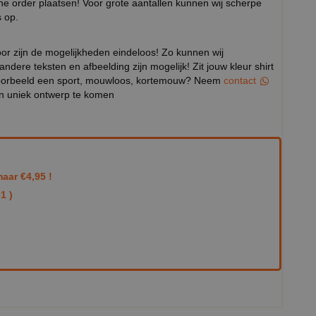
eine order plaatsen! Voor grote aantallen kunnen wij scherpe
 op.
door zijn de mogelijkheden eindeloos! Zo kunnen wij
 andere teksten en afbeelding zijn mogelijk! Zit jouw kleur shirt
ijvoorbeeld een sport, mouwloos, kortemouw? Neem
contact
en uniek ontwerp te komen
aar €4,95 !
1 )