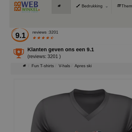
Bedrukking
Them
reviews :3201
9.1
Klanten geven ons een
9.1
(reviews: 3201 )
Fun T-shirts
V-hals
Apres ski