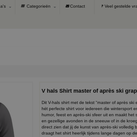
a's
Categorieën
Contact
Veel gestelde v
V hals Shirt master of après ski grap
Dit V-hals shirt met de tekst “master of après ski
hét perfecte shirt voor iedereen die wintersport 
humor, feest en après-ski sfeer uit en maakt het s
en gezellige avonden in de sneeuw of in de kroeg.
direct zien dat jij de kunst van après-ski volledi
draagt het shirt heerlijk tijdens lange dagen op d