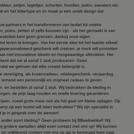
kken, petjes, tegeltjes, schorten, hoodies, polos, sweaters etc.
uk en het lettertype en zo maak je een uniek design dat
ouw partners in het transformeren van textiel tot unieke
, polos, petten of zelfs koussen zijn - als het gemaakt is van
eativiteit kent geen grenzen, dankzij onze eigen
ot leven te brengen. Van het eerste idee tot het laatste stiksel,
n gepersonaliseerd geschenk wilt creëren, je merk wilt promoten
 paraat met innovatieve ideeën en hoogwaardige afdrukken. Het
tekent dat we al vanaf 1 stuk produceren. Geen
t we geloven dat elke creatie belangrijk is.
lie vereniging, als kraamcadeau, relatiegeschenk, verjaardag,
om iemand een persoonlijk en origineel cadeau te geven.
 en bestellen al vanaf 1 stuk. Wij bedrukken de kleding in
orgen, de prijs laag houden en snelle levering garanderen.
drijven, zowel grote maar ook als het gaat om kleine oplagen. Op
erp op een textiel wilt laten bedrukken? Wij zijn specialist in
t je in gesprek over de wensen!
 of ander soort kleding? Geen probleem bij BBwebwinkel! Wij
ij grotere aantallen altijd even contact met ons op! Wij kunnen
en vrijblijvend contact met ons op als je benieuwd bent naar