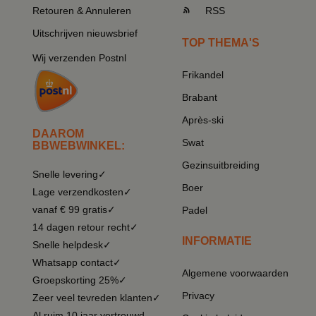
Retouren & Annuleren
RSS
Uitschrijven nieuwsbrief
TOP THEMA'S
Wij verzenden Postnl
Frikandel
Brabant
Après-ski
DAAROM
Swat
BBWEBWINKEL:
Gezinsuitbreiding
Snelle levering✓
Boer
Lage verzendkosten✓
vanaf € 99 gratis✓
Padel
14 dagen retour recht✓
INFORMATIE
Snelle helpdesk✓
Whatsapp contact✓
Algemene voorwaarden
Groepskorting 25%✓
Privacy
Zeer veel tevreden klanten✓
Al ruim 10 jaar vertrouwd