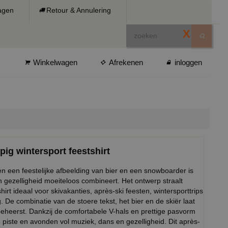
ragen
Retour & Annulering
X
Winkelwagen
Afrekenen
inloggen
pig wintersport feestshirt
 en een feestelijke afbeelding van bier en een snowboarder is
en gezelligheid moeiteloos combineert. Het ontwerp straalt
hirt ideaal voor skivakanties, après-ski feesten, wintersporttrips
 De combinatie van de stoere tekst, het bier en de skiër laat
g beheerst. Dankzij de comfortabele V-hals en prettige pasvorm
e piste en avonden vol muziek, dans en gezelligheid. Dit après-