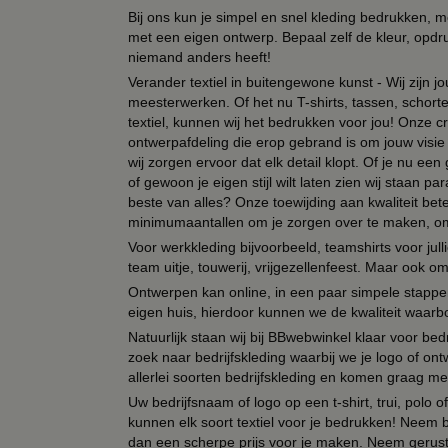
Bij ons kun je simpel en snel kleding bedrukken, mo
met een eigen ontwerp. Bepaal zelf de kleur, opdr
niemand anders heeft!
Verander textiel in buitengewone kunst - Wij zijn j
meesterwerken. Of het nu T-shirts, tassen, schorten
textiel, kunnen wij het bedrukken voor jou! Onze cr
ontwerpafdeling die erop gebrand is om jouw visie t
wij zorgen ervoor dat elk detail klopt. Of je nu ee
of gewoon je eigen stijl wilt laten zien wij staan
beste van alles? Onze toewijding aan kwaliteit be
minimumaantallen om je zorgen over te maken, omda
Voor werkkleding bijvoorbeeld, teamshirts voor jul
team uitje, touwerij, vrijgezellenfeest. Maar ook 
Ontwerpen kan online, in een paar simpele stappen,
eigen huis, hierdoor kunnen we de kwaliteit waarb
Natuurlijk staan wij bij BBwebwinkel klaar voor be
zoek naar bedrijfskleding waarbij we je logo of ontw
allerlei soorten bedrijfskleding en komen graag me
Uw bedrijfsnaam of logo op een t-shirt, trui, polo
kunnen elk soort textiel voor je bedrukken! Neem b
dan een scherpe prijs voor je maken. Neem gerust 