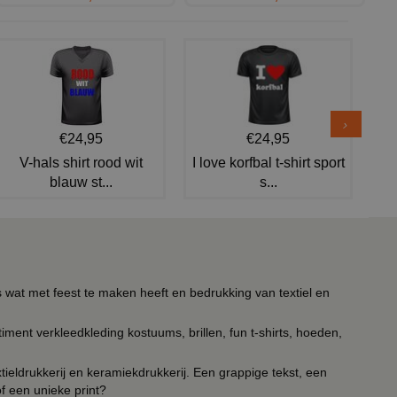
€24,95
€24,95
V-hals shirt rood wit
I love korfbal t-shirt sport
blauw st...
s...
s wat met feest te maken heeft en bedrukking van textiel en
timent verkleedkleding kostuums, brillen, fun t-shirts, hoeden,
ieldrukkerij en keramiekdrukkerij. Een grappige tekst, een
of een unieke print?