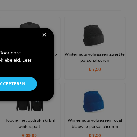
×
 Door onze
rode pistes zijn voor losers t-
Wintermuts volwassen zwart te
kiebeleid
.
Lees
shirt
personaliseren
€ 20,95
€ 7,50
ACCEPTEREN
Hoodie met opdruk ski bril
Wintermuts volwassen royal
wintersport
blauw te personaliseren
€ 39,95
€ 7,50