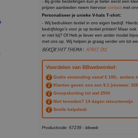
- Bij grote bestellingen kun je beter eerst een kl
prijzen aanbieden neem hiervoor
contact
met ons
Personaliseer je unieke V-hals T-shirt:
- Wij bedrukken textiel in ons eigen bedrijf. Hier
bedrijfslogo's voor je op textiel printen! Maar ook
er niet bij? Of Heb je liever een ander model b
met ons op. Wij helpen je graag verder om tot e
BEKIJK HET THEMA :
APRES SKI
Voordelen van BBwebwinkel:
Gratis verzending vanaf € 100,- anders m
Klanten geven ons een
9.1
(reviews: 320
Groepskorting tot wel 25%!
Niet tevreden? 14 dagen retourtermijn
Snelle helpdesk
Productcode: 57239 - bbweb