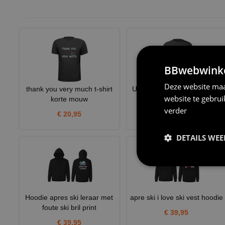
BBwebwinkel
Deze website maa
thank you very much t-shirt
Unisex longsleeve après ski
website te gebru
korte mouw
instructor grappig wi
verder
€ 20,95
€ 25,95
DETAILS WE
Hoodie apres ski leraar met
apre ski i love ski vest hoodie
foute ski bril print
€ 39,95
€ 39,95