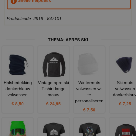
Snelle helpdesk
Productcode: 2918 - 847101
THEMA:
APRES SKI
Halsbedekking
Vintage apre ski
Wintermuts
Ski muts
donkerblauw
T-shirt lange
volwassen wit
volwassen
volwassen
mouw
te
donkerblau
personaliseren
€ 8,50
€ 24,95
€ 7,25
€ 7,50