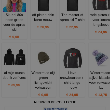
Ski-bril 80s
off piste t-shirt
The master of
rode pistes zi
neon groen
korte mouw
apres ski T-shirt
voor losers
voor de apres
longsleeve
€ 20,95
€ 22,95
ski
€ 24,95
€ 9,95
al mijn stunts
Wintermuts olijf
i love
Wintermuts
doe ik zelf vest
groen
snowboarden t-
stijlvol klassi
lichtgewicht
shirt lange
voor volwass
€ 39,95
volwassen
mouw
lav
€ 6,95
€ 24,95
€ 13,75
NIEUW IN DE COLLECTIE