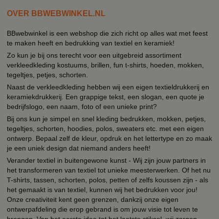
OVER BBWEBWINKEL.NL
BBwebwinkel is een webshop die zich richt op alles wat met feest
te maken heeft en bedrukking van textiel en keramiek!
Zo kun je bij ons terecht voor een uitgebreid assortiment
verkleedkleding kostuums, brillen, fun t-shirts, hoeden, mokken,
tegeltjes, petjes, schorten.
Naast de verkleedkleding hebben wij een eigen textieldrukkerij en
keramiekdrukkerij. Een grappige tekst, een slogan, een quote je
bedrijfslogo, een naam, foto of een unieke print?
Bij ons kun je simpel en snel kleding bedrukken, mokken, petjes,
tegeltjes, schorten, hoodies, polos, sweaters etc. met een eigen
ontwerp. Bepaal zelf de kleur, opdruk en het lettertype en zo maak
je een uniek design dat niemand anders heeft!
Verander textiel in buitengewone kunst - Wij zijn jouw partners in
het transformeren van textiel tot unieke meesterwerken. Of het nu
T-shirts, tassen, schorten, polos, petten of zelfs koussen zijn - als
het gemaakt is van textiel, kunnen wij het bedrukken voor jou!
Onze creativiteit kent geen grenzen, dankzij onze eigen
ontwerpafdeling die erop gebrand is om jouw visie tot leven te
brengen. Van het eerste idee tot het laatste stiksel, wij zorgen