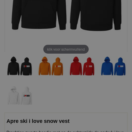
klik voor schermvullend
Apre ski i love snow vest