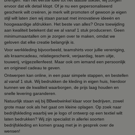
ervoor dat elk detail klopt. Of je nu een gepersonaliseerd
geschenk wilt creëren, je merk wilt promoten of gewoon je eigen
stijl wilt laten zien wij staan paraat met innovatieve ideeën en
hoogwaardige afdrukken. Het beste van alles? Onze toewijding
aan kwaliteit betekent dat we al vanaf 1 stuk produceren. Geen
minimumaantallen om je zorgen over te maken, omdat we
geloven dat elke creatie belangrijk is.
Voor werkkleding bijvoorbeeld, teamshirts voor jullie vereniging,
als kraamcadeau, relatiegeschenk, verjaardag, team uitje,
touwerij, vrijgezellenfeest. Maar ook om iemand een persoonlijk
en origineel cadeau te geven.
Ontwerpen kan online, in een paar simpele stappen, en bestellen
al vanaf 1 stuk. Wij bedrukken de kleding in eigen huis, hierdoor
kunnen we de kwaliteit waarborgen, de prijs laag houden en
snelle levering garanderen.
Natuurlijk staan wij bij BBwebwinkel klaar voor bedrijven, zowel
grote maar ook als het gaat om kleine oplagen. Op zoek naar
bedrijfskleding waarbij we je logo of ontwerp op een textiel wilt
laten bedrukken? Wij zijn specialist in allerlei soorten
bedrijfskleding en komen graag met je in gesprek over de
wensen!