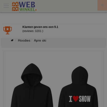
X
Klanten geven ons een
9.1
(reviews: 3201 )
Hoodies
Apre ski