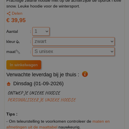
Prachtige zwarte hoodie met op de achterzijde de opdruk i love
snow. Leuke hoodie voor de wintersport.
Delen
€ 39,95
Aantal
:
kleur
:
maat
:
Verwachte leverdag bij je thuis :
Dinsdag (01-09-2026)
ONTWEP JE UNIEKE HOODIE
PERSONALISEER JE UNIEKE HOODIE
Tips :
- Om teleurstelling te voorkomen controleer de
maten en
afmetingen uit de maattabel
nauwkeurig.