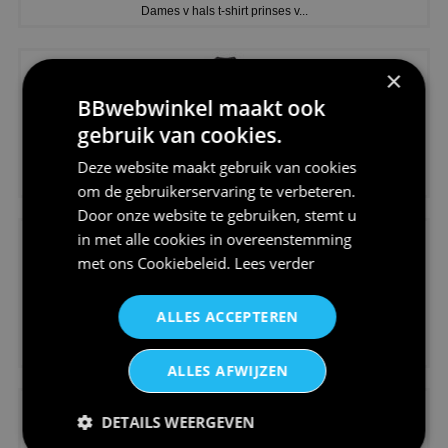
Dames v hals t-shirt prinses v...
×
BBwebwinkel maakt ook
gebruik van cookies.
€24,95
Deze website maakt gebruik van cookies
Koningsdag shirt heren v-hals ...
om de gebruikerservaring te verbeteren.
Door onze website te gebruiken, stemt u
in met alle cookies in overeenstemming
met ons
Cookiebeleid
.
Lees verder
ALLES ACCEPTEREN
€24,95
V-hals shirt rood wit blauw st...
ALLES AFWIJZEN
DETAILS WEERGEVEN