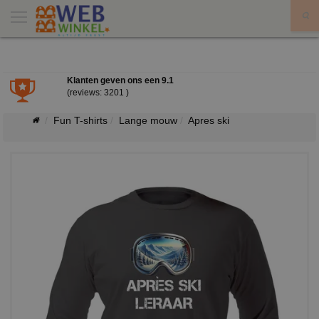
X
Klanten geven ons een
9.1
(reviews: 3201 )
Fun T-shirts
Lange mouw
Apres ski