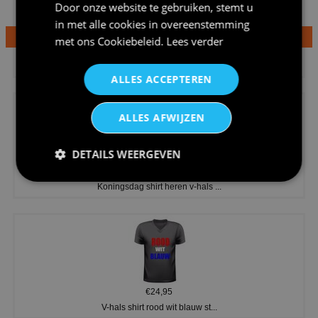
Door onze website te gebruiken, stemt u
in met alle cookies in overeenstemming
met ons
Cookiebeleid
.
Lees verder
€24,95
Dames v hals t-shirt prinses v...
ALLES ACCEPTEREN
ALLES AFWIJZEN
DETAILS WEERGEVEN
€24,95
Koningsdag shirt heren v-hals ...
€24,95
V-hals shirt rood wit blauw st...