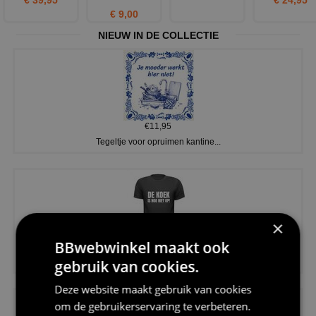
€ 9,00
NIEUW IN DE COLLECTIE
€11,95
Tegeltje voor opruimen kantine...
×
BBwebwinkel maakt ook
€20,95
gebruik van cookies.
Shirtje de koek is nog niet op...
Deze website maakt gebruik van cookies
om de gebruikerservaring te verbeteren.