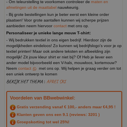
- Om teleurstelling te voorkomen controleer de
maten en
afmetingen uit de maattabel
nauwkeurig.
- Bij grote bestellingen kun je beter eerst een kleine order
plaatsen! Voor grote aantallen kunnen wij scherpe prijzen
aanbieden neem hiervoor
contact
met ons op.
Personaliseer je unieke lange mouw T-shirt:
- Wij bedrukken textiel in ons eigen bedrijf. Hierdoor zijn de
mogelijkheden eindeloos! Zo kunnen wij bedrijfslogo's voor je op
textiel printen! Maar ook andere teksten en afbeelding zijn
mogelijk! Zit jouw kleur shirt er niet bij? Of Heb je liever een
ander model bijvoorbeeld een V-hals, mouwloos, kortemouw?
Neem
contact
met ons op. Wij helpen je graag verder om tot
een uniek ontwerp te komen
BEKIJK HET THEMA :
APRES SKI
Voordelen van BBwebwinkel:
Gratis verzending vanaf € 100,- anders maar €4,95 !
Klanten geven ons een
9.1
(reviews: 3201 )
Groepskorting tot wel 25%!