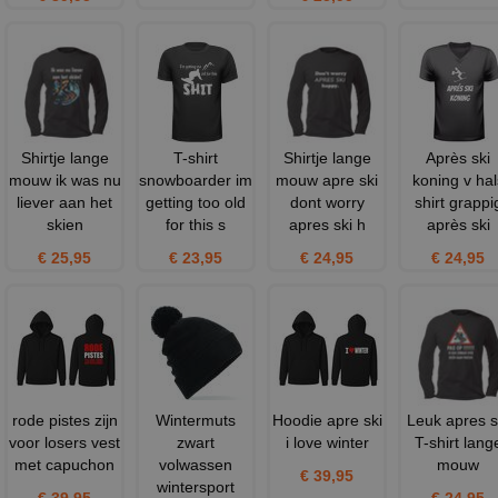
Shirtje lange
T-shirt
Shirtje lange
Après ski
mouw ik was nu
snowboarder im
mouw apre ski
koning v hal
liever aan het
getting too old
dont worry
shirt grappi
skien
for this s
apres ski h
après ski
€ 25,95
€ 23,95
€ 24,95
€ 24,95
rode pistes zijn
Wintermuts
Hoodie apre ski
Leuk apres s
voor losers vest
zwart
i love winter
T-shirt lang
met capuchon
volwassen
mouw
€ 39,95
wintersport
€ 39,95
€ 24,95