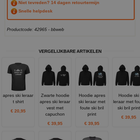
Niet tevreden? 14 dagen retourtermijn
Snelle helpdesk
Productcode: 42965 - bbweb
VERGELIJKBARE ARTIKELEN
apres ski leraar
Zwarte hoodie
Hoodie apres
Hoodie ski
t shirt
apres ski leraar
ski leraar met
leraar met fo
vest met
foute ski bril
ski bril print
€ 20,95
capuchon
print
€ 39,95
€ 39,95
€ 39,95