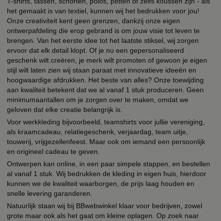
T-shirts, tassen, schorten, polos, petten of zelfs koussen zijn - als
het gemaakt is van textiel, kunnen wij het bedrukken voor jou!
Onze creativiteit kent geen grenzen, dankzij onze eigen
ontwerpafdeling die erop gebrand is om jouw visie tot leven te
brengen. Van het eerste idee tot het laatste stiksel, wij zorgen
ervoor dat elk detail klopt. Of je nu een gepersonaliseerd
geschenk wilt creëren, je merk wilt promoten of gewoon je eigen
stijl wilt laten zien wij staan paraat met innovatieve ideeën en
hoogwaardige afdrukken. Het beste van alles? Onze toewijding
aan kwaliteit betekent dat we al vanaf 1 stuk produceren. Geen
minimumaantallen om je zorgen over te maken, omdat we
geloven dat elke creatie belangrijk is.
Voor werkkleding bijvoorbeeld, teamshirts voor jullie vereniging,
als kraamcadeau, relatiegeschenk, verjaardag, team uitje,
touwerij, vrijgezellenfeest. Maar ook om iemand een persoonlijk
en origineel cadeau te geven.
Ontwerpen kan online, in een paar simpele stappen, en bestellen
al vanaf 1 stuk. Wij bedrukken de kleding in eigen huis, hierdoor
kunnen we de kwaliteit waarborgen, de prijs laag houden en
snelle levering garanderen.
Natuurlijk staan wij bij BBwebwinkel klaar voor bedrijven, zowel
grote maar ook als het gaat om kleine oplagen. Op zoek naar