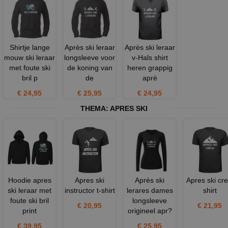
Shirtje lange
Après ski leraar
Après ski leraar
mouw ski leraar
longsleeve voor
v-Hals shirt
met foute ski
de koning van
heren grappig
bril p
de
aprè
€ 24,95
€ 25,95
€ 24,95
THEMA:
APRES SKI
Hoodie apres
Apres ski
Après ski
Apres ski cr
ski leraar met
instructor t-shirt
lerares dames
shirt
foute ski bril
longsleeve
€ 20,95
€ 21,95
print
origineel apr?
€ 39,95
€ 25,95