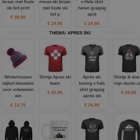
leraar met foute
mouw ski leraar
v-Hals shirt
ski bril print
met foute ski
heren grappig
bril p
aprè
€ 39,95
€ 24,95
€ 24,95
THEMA:
APRES SKI
Wintermutsen
Shirtje Apres ski
Après ski
Shirtje ik doe
stijlvol klassieke
team
koning v hals
mijn stunts ze
voor volwassen
shirt grappig
€ 20,95
€ 20,95
win
après ski
€ 13,75
€ 24,95