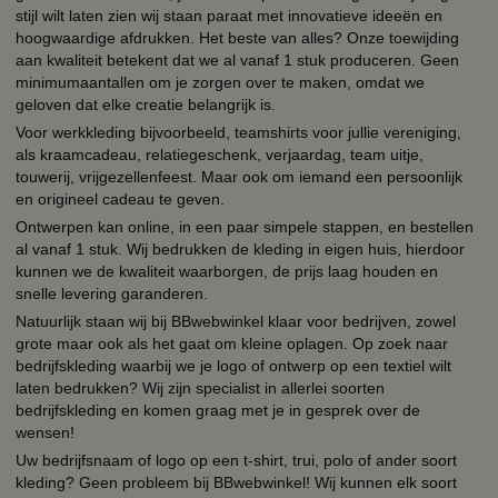
stijl wilt laten zien wij staan paraat met innovatieve ideeën en
hoogwaardige afdrukken. Het beste van alles? Onze toewijding
aan kwaliteit betekent dat we al vanaf 1 stuk produceren. Geen
minimumaantallen om je zorgen over te maken, omdat we
geloven dat elke creatie belangrijk is.
Voor werkkleding bijvoorbeeld, teamshirts voor jullie vereniging,
als kraamcadeau, relatiegeschenk, verjaardag, team uitje,
touwerij, vrijgezellenfeest. Maar ook om iemand een persoonlijk
en origineel cadeau te geven.
Ontwerpen kan online, in een paar simpele stappen, en bestellen
al vanaf 1 stuk. Wij bedrukken de kleding in eigen huis, hierdoor
kunnen we de kwaliteit waarborgen, de prijs laag houden en
snelle levering garanderen.
Natuurlijk staan wij bij BBwebwinkel klaar voor bedrijven, zowel
grote maar ook als het gaat om kleine oplagen. Op zoek naar
bedrijfskleding waarbij we je logo of ontwerp op een textiel wilt
laten bedrukken? Wij zijn specialist in allerlei soorten
bedrijfskleding en komen graag met je in gesprek over de
wensen!
Uw bedrijfsnaam of logo op een t-shirt, trui, polo of ander soort
kleding? Geen probleem bij BBwebwinkel! Wij kunnen elk soort