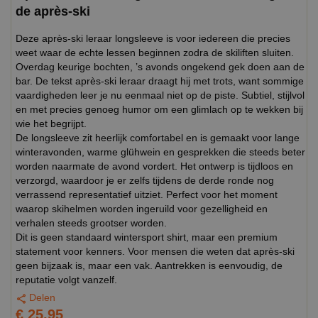
de après-ski
Deze après-ski leraar longsleeve is voor iedereen die precies
weet waar de echte lessen beginnen zodra de skiliften sluiten.
Overdag keurige bochten, ’s avonds ongekend gek doen aan de
bar. De tekst après-ski leraar draagt hij met trots, want sommige
vaardigheden leer je nu eenmaal niet op de piste. Subtiel, stijlvol
en met precies genoeg humor om een glimlach op te wekken bij
wie het begrijpt.
De longsleeve zit heerlijk comfortabel en is gemaakt voor lange
winteravonden, warme glühwein en gesprekken die steeds beter
worden naarmate de avond vordert. Het ontwerp is tijdloos en
verzorgd, waardoor je er zelfs tijdens de derde ronde nog
verrassend representatief uitziet. Perfect voor het moment
waarop skihelmen worden ingeruild voor gezelligheid en
verhalen steeds grootser worden.
Dit is geen standaard wintersport shirt, maar een premium
statement voor kenners. Voor mensen die weten dat après-ski
geen bijzaak is, maar een vak. Aantrekken is eenvoudig, de
reputatie volgt vanzelf.
Delen
€ 25,95