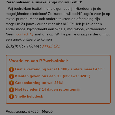
Personaliseer je unieke lange mouw T-shirt:
- Wij bedrukken textiel in ons eigen bedrijf. Hierdoor zijn de
mogelijkheden eindeloos! Zo kunnen wij bedrijfslogo's voor je op
textiel printen! Maar ook andere teksten en afbeelding zijn
mogelijk! Zit jouw kleur shirt er niet bij? Of Heb je liever een
ander model bijvoorbeeld een V-hals, mouwloos, kortemouw?
Neem
contact
met ons op. Wij helpen je graag verder om tot
een uniek ontwerp te komen
BEKIJK HET THEMA :
APRES SKI
Voordelen van BBwebwinkel:
Gratis verzending vanaf € 100,- anders maar €4,95 !
Klanten geven ons een
9.1
(reviews: 3201 )
Groepskorting tot wel 25%!
Niet tevreden? 14 dagen retourtermijn
Snelle helpdesk
Productcode: 57059 - bbweb