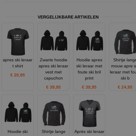
VERGELIJKBARE ARTIKELEN
apres ski leraar
Zwarte hoodie
Hoodie apres
Shirtje lang
t shirt
apres ski leraar
ski leraar met
mouw apre s
vest met
foute ski bril
leraar met fo
€ 20,95
capuchon
print
ski b
€ 39,95
€ 39,95
€ 24,95
Hoodie ski
Shirtje lange
Après ski leraar