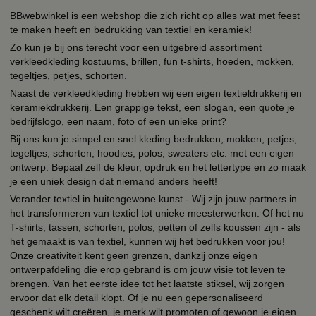
BBwebwinkel is een webshop die zich richt op alles wat met feest
te maken heeft en bedrukking van textiel en keramiek!
Zo kun je bij ons terecht voor een uitgebreid assortiment
verkleedkleding kostuums, brillen, fun t-shirts, hoeden, mokken,
tegeltjes, petjes, schorten.
Naast de verkleedkleding hebben wij een eigen textieldrukkerij en
keramiekdrukkerij. Een grappige tekst, een slogan, een quote je
bedrijfslogo, een naam, foto of een unieke print?
Bij ons kun je simpel en snel kleding bedrukken, mokken, petjes,
tegeltjes, schorten, hoodies, polos, sweaters etc. met een eigen
ontwerp. Bepaal zelf de kleur, opdruk en het lettertype en zo maak
je een uniek design dat niemand anders heeft!
Verander textiel in buitengewone kunst - Wij zijn jouw partners in
het transformeren van textiel tot unieke meesterwerken. Of het nu
T-shirts, tassen, schorten, polos, petten of zelfs koussen zijn - als
het gemaakt is van textiel, kunnen wij het bedrukken voor jou!
Onze creativiteit kent geen grenzen, dankzij onze eigen
ontwerpafdeling die erop gebrand is om jouw visie tot leven te
brengen. Van het eerste idee tot het laatste stiksel, wij zorgen
ervoor dat elk detail klopt. Of je nu een gepersonaliseerd
geschenk wilt creëren, je merk wilt promoten of gewoon je eigen