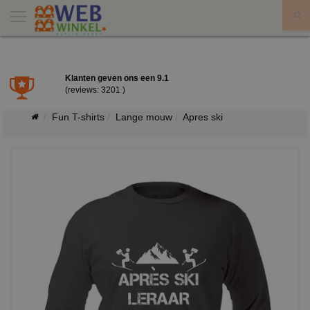
X
Klanten geven ons een
9.1
(reviews: 3201 )
Fun T-shirts
Lange mouw
Apres ski