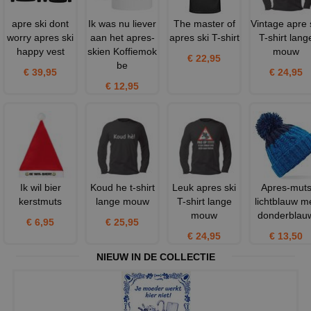
apre ski dont
Ik was nu liever
The master of
Vintage apre 
worry apres ski
aan het apres-
apres ski T-shirt
T-shirt lang
happy vest
skien Koffiemok
mouw
€ 22,95
be
€ 39,95
€ 24,95
€ 12,95
Ik wil bier
Koud he t-shirt
Leuk apres ski
Apres-mut
kerstmuts
lange mouw
T-shirt lange
lichtblauw m
mouw
donderblau
€ 6,95
€ 25,95
€ 24,95
€ 13,50
NIEUW IN DE COLLECTIE