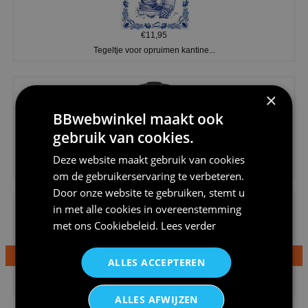
€11,95
Tegeltje voor opruimen kantine...
×
BBwebwinkel maakt ook
gebruik van cookies.
€20,95
Deze website maakt gebruik van cookies
Shirtje de koek is nog niet op...
om de gebruikerservaring te verbeteren.
Door onze website te gebruiken, stemt u
in met alle cookies in overeenstemming
met ons
Cookiebeleid
.
Lees verder
ALLES ACCEPTEREN
€24,95
Dames v hals t-shirt prinses v...
ALLES AFWIJZEN