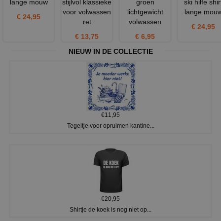
lange mouw
stijlvol klassieke
groen
ski hilfe shir
voor volwassen
lichtgewicht
lange mou
€ 24,95
ret
volwassen
€ 24,95
€ 13,75
€ 6,95
NIEUW IN DE COLLECTIE
€11,95
Tegeltje voor opruimen kantine...
€20,95
Shirtje de koek is nog niet op...