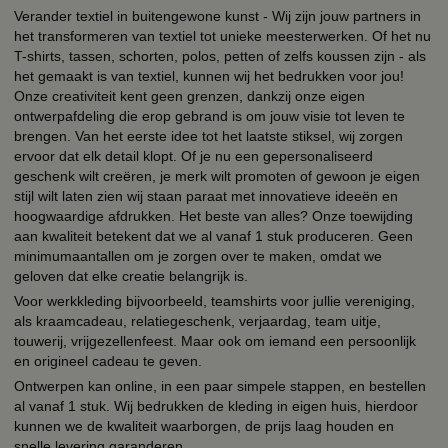
Verander textiel in buitengewone kunst - Wij zijn jouw partners in
het transformeren van textiel tot unieke meesterwerken. Of het nu
T-shirts, tassen, schorten, polos, petten of zelfs koussen zijn - als
het gemaakt is van textiel, kunnen wij het bedrukken voor jou!
Onze creativiteit kent geen grenzen, dankzij onze eigen
ontwerpafdeling die erop gebrand is om jouw visie tot leven te
brengen. Van het eerste idee tot het laatste stiksel, wij zorgen
ervoor dat elk detail klopt. Of je nu een gepersonaliseerd
geschenk wilt creëren, je merk wilt promoten of gewoon je eigen
stijl wilt laten zien wij staan paraat met innovatieve ideeën en
hoogwaardige afdrukken. Het beste van alles? Onze toewijding
aan kwaliteit betekent dat we al vanaf 1 stuk produceren. Geen
minimumaantallen om je zorgen over te maken, omdat we
geloven dat elke creatie belangrijk is.
Voor werkkleding bijvoorbeeld, teamshirts voor jullie vereniging,
als kraamcadeau, relatiegeschenk, verjaardag, team uitje,
touwerij, vrijgezellenfeest. Maar ook om iemand een persoonlijk
en origineel cadeau te geven.
Ontwerpen kan online, in een paar simpele stappen, en bestellen
al vanaf 1 stuk. Wij bedrukken de kleding in eigen huis, hierdoor
kunnen we de kwaliteit waarborgen, de prijs laag houden en
snelle levering garanderen.