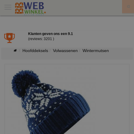
X
Klanten geven ons een
9.1
(reviews: 3201 )
Hoofddeksels
Volwassenen
Wintermutsen