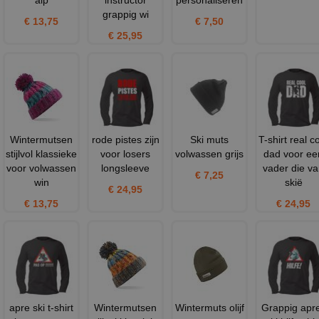
grappig wi
€ 13,75
€ 7,50
€ 25,95
Wintermutsen
rode pistes zijn
Ski muts
T-shirt real c
stijlvol klassieke
voor losers
volwassen grijs
dad voor ee
voor volwassen
longsleeve
vader die v
€ 7,25
win
skië
€ 24,95
€ 13,75
€ 24,95
apre ski t-shirt
Wintermutsen
Wintermuts olijf
Grappig apr