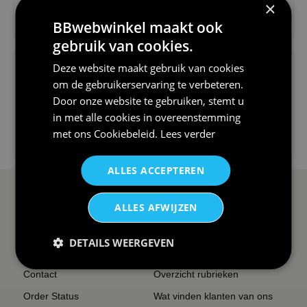
×
€24,95
BBwebwinkel maakt ook
V-hals shirt rood wit blauw st...
gebruik van cookies.
Deze website maakt gebruik van cookies
om de gebruikerservaring te verbeteren.
Door onze website te gebruiken, stemt u
in met alle cookies in overeenstemming
€24,95
met ons
Cookiebeleid
.
Lees verder
I love korfbal t-shirt sport s...
ALLES ACCEPTEREN
SERVICE EN INFO
OVERZICHT
ALLES AFWIJZEN
Reviews
Sitemapping
DETAILS WEERGEVEN
Veel gestelde vragen
Overzicht thema's
Contact
Overzicht rubrieken
Order Status
Wat vinden klanten van ons