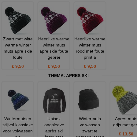
Zwart met witte
Heerlijke warme
Heerlijke warme
warme winter
winter muts
winter muts
muts apre skie
apre skie foute
rood met foute
foute
gebrei
print a
€ 9,50
€ 9,50
€ 9,50
THEMA:
APRES SKI
Wintermutsen
Unisex
Wintermuts
Apres-mut
stijlvol klassieke
longsleeve
volwassen
grijs met ge
voor volwassen
après ski
zwart te
€ 13,50
alp
instructor
personaliseren