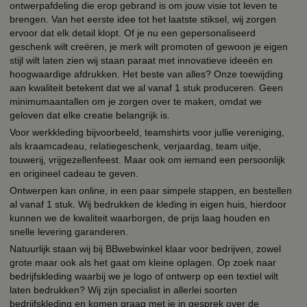
ontwerpafdeling die erop gebrand is om jouw visie tot leven te
brengen. Van het eerste idee tot het laatste stiksel, wij zorgen
ervoor dat elk detail klopt. Of je nu een gepersonaliseerd
geschenk wilt creëren, je merk wilt promoten of gewoon je eigen
stijl wilt laten zien wij staan paraat met innovatieve ideeën en
hoogwaardige afdrukken. Het beste van alles? Onze toewijding
aan kwaliteit betekent dat we al vanaf 1 stuk produceren. Geen
minimumaantallen om je zorgen over te maken, omdat we
geloven dat elke creatie belangrijk is.
Voor werkkleding bijvoorbeeld, teamshirts voor jullie vereniging,
als kraamcadeau, relatiegeschenk, verjaardag, team uitje,
touwerij, vrijgezellenfeest. Maar ook om iemand een persoonlijk
en origineel cadeau te geven.
Ontwerpen kan online, in een paar simpele stappen, en bestellen
al vanaf 1 stuk. Wij bedrukken de kleding in eigen huis, hierdoor
kunnen we de kwaliteit waarborgen, de prijs laag houden en
snelle levering garanderen.
Natuurlijk staan wij bij BBwebwinkel klaar voor bedrijven, zowel
grote maar ook als het gaat om kleine oplagen. Op zoek naar
bedrijfskleding waarbij we je logo of ontwerp op een textiel wilt
laten bedrukken? Wij zijn specialist in allerlei soorten
bedrijfskleding en komen graag met je in gesprek over de