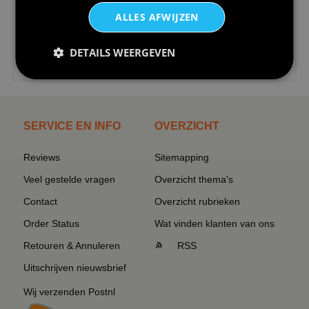
ALLES AFWIJZEN
DETAILS WEERGEVEN
€24,95
I love korfbal t-shirt sport s...
SERVICE EN INFO
OVERZICHT
Reviews
Sitemapping
Veel gestelde vragen
Overzicht thema's
Contact
Overzicht rubrieken
Order Status
Wat vinden klanten van ons
Retouren & Annuleren
RSS
Uitschrijven nieuwsbrief
Wij verzenden Postnl