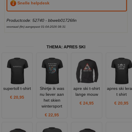
Snelle helpdesk
Productcode: 52740 - bbweb01726fin
voorraad (fin) aangepast 01-04-2026 08:31
THEMA:
APRES SKI
supertoll t-shirt
Shirtje ik was
apre ski t-shirt
apres ski ler
nu liever aan
lange mouw
t shirt
€ 20,95
het skien
€ 24,95
€ 20,95
wintersport
€ 22,95