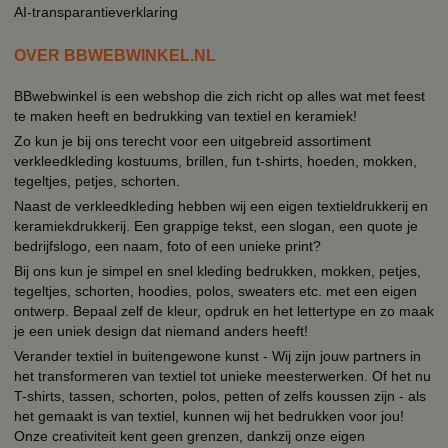
AI-transparantieverklaring
OVER BBWEBWINKEL.NL
BBwebwinkel is een webshop die zich richt op alles wat met feest
te maken heeft en bedrukking van textiel en keramiek!
Zo kun je bij ons terecht voor een uitgebreid assortiment
verkleedkleding kostuums, brillen, fun t-shirts, hoeden, mokken,
tegeltjes, petjes, schorten.
Naast de verkleedkleding hebben wij een eigen textieldrukkerij en
keramiekdrukkerij. Een grappige tekst, een slogan, een quote je
bedrijfslogo, een naam, foto of een unieke print?
Bij ons kun je simpel en snel kleding bedrukken, mokken, petjes,
tegeltjes, schorten, hoodies, polos, sweaters etc. met een eigen
ontwerp. Bepaal zelf de kleur, opdruk en het lettertype en zo maak
je een uniek design dat niemand anders heeft!
Verander textiel in buitengewone kunst - Wij zijn jouw partners in
het transformeren van textiel tot unieke meesterwerken. Of het nu
T-shirts, tassen, schorten, polos, petten of zelfs koussen zijn - als
het gemaakt is van textiel, kunnen wij het bedrukken voor jou!
Onze creativiteit kent geen grenzen, dankzij onze eigen