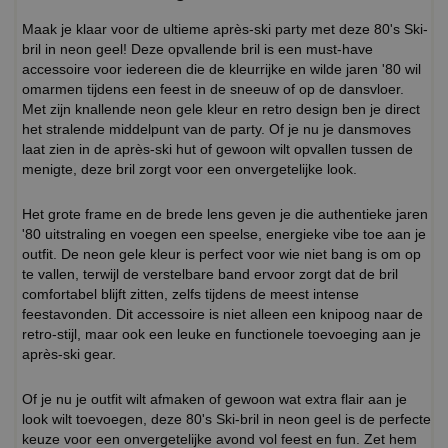
Maak je klaar voor de ultieme après-ski party met deze 80's Ski-
bril in neon geel! Deze opvallende bril is een must-have
accessoire voor iedereen die de kleurrijke en wilde jaren '80 wil
omarmen tijdens een feest in de sneeuw of op de dansvloer.
Met zijn knallende neon gele kleur en retro design ben je direct
het stralende middelpunt van de party. Of je nu je dansmoves
laat zien in de après-ski hut of gewoon wilt opvallen tussen de
menigte, deze bril zorgt voor een onvergetelijke look.
Het grote frame en de brede lens geven je die authentieke jaren
'80 uitstraling en voegen een speelse, energieke vibe toe aan je
outfit. De neon gele kleur is perfect voor wie niet bang is om op
te vallen, terwijl de verstelbare band ervoor zorgt dat de bril
comfortabel blijft zitten, zelfs tijdens de meest intense
feestavonden. Dit accessoire is niet alleen een knipoog naar de
retro-stijl, maar ook een leuke en functionele toevoeging aan je
après-ski gear.
Of je nu je outfit wilt afmaken of gewoon wat extra flair aan je
look wilt toevoegen, deze 80's Ski-bril in neon geel is de perfecte
keuze voor een onvergetelijke avond vol feest en fun. Zet hem