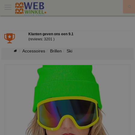
X
Klanten geven ons een
9.1
(reviews: 3201 )
Accessoires
Brillen
Ski