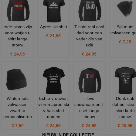
rode pistes zijn
Apres ski shirt
T-shirt real cool
Ski muts
voor watjes t-
dad voor een
volwassen gri
€ 21,95
shirt lange
vader die van
€ 7,25
mouw
skië
€ 24,95
€ 24,95
Wintermuts
Echte vrouwen
i love
Denk dak
volwassen
vieren après-ski
snowboarden t-
dubbel skie 
zwart te
v-hals shirt
shirt lange
shirt korte
personaliseren
dames
mouw
mouw
€ 7,50
€ 24,95
€ 24,95
€ 20,95
NIEUW IN DE COLLECTIE