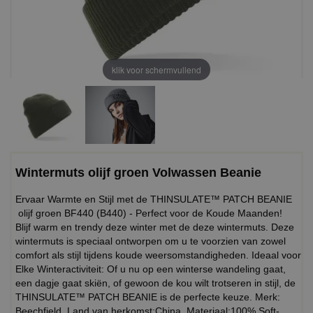
klik voor schermvullend
Wintermuts olijf groen Volwassen Beanie
Ervaar Warmte en Stijl met de THINSULATE™ PATCH BEANIE
olijf groen BF440 (B440) - Perfect voor de Koude Maanden!
Blijf warm en trendy deze winter met de deze wintermuts. Deze
wintermuts is speciaal ontworpen om u te voorzien van zowel
comfort als stijl tijdens koude weersomstandigheden. Ideaal voor
Elke Winteractiviteit: Of u nu op een winterse wandeling gaat,
een dagje gaat skiën, of gewoon de kou wilt trotseren in stijl, de
THINSULATE™ PATCH BEANIE is de perfecte keuze. Merk:
Beechfield. Land van herkomst:China. Materiaal:100% Soft-