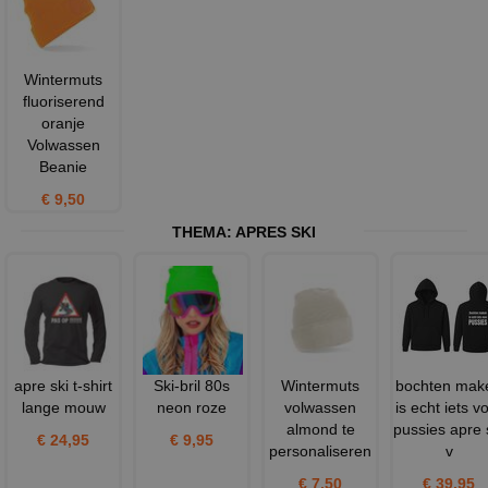
Wintermuts
fluoriserend
oranje
Volwassen
Beanie
€ 9,50
THEMA:
APRES SKI
apre ski t-shirt
Ski-bril 80s
Wintermuts
bochten mak
lange mouw
neon roze
volwassen
is echt iets v
almond te
pussies apre 
€ 24,95
€ 9,95
personaliseren
v
€ 7,50
€ 39,95