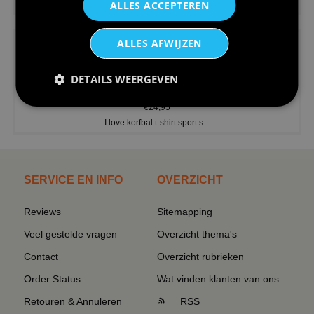
ALLES ACCEPTEREN
V-hals shirt rood wit blauw st...
ALLES AFWIJZEN
DETAILS WEERGEVEN
€24,95
I love korfbal t-shirt sport s...
SERVICE EN INFO
OVERZICHT
Reviews
Sitemapping
Veel gestelde vragen
Overzicht thema's
Contact
Overzicht rubrieken
Order Status
Wat vinden klanten van ons
Retouren & Annuleren
RSS