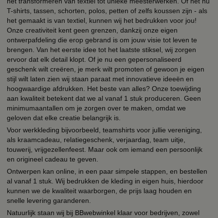
het transformeren van textiel tot unieke meesterwerken. Of het nu
T-shirts, tassen, schorten, polos, petten of zelfs koussen zijn - als
het gemaakt is van textiel, kunnen wij het bedrukken voor jou!
Onze creativiteit kent geen grenzen, dankzij onze eigen
ontwerpafdeling die erop gebrand is om jouw visie tot leven te
brengen. Van het eerste idee tot het laatste stiksel, wij zorgen
ervoor dat elk detail klopt. Of je nu een gepersonaliseerd
geschenk wilt creëren, je merk wilt promoten of gewoon je eigen
stijl wilt laten zien wij staan paraat met innovatieve ideeën en
hoogwaardige afdrukken. Het beste van alles? Onze toewijding
aan kwaliteit betekent dat we al vanaf 1 stuk produceren. Geen
minimumaantallen om je zorgen over te maken, omdat we
geloven dat elke creatie belangrijk is.
Voor werkkleding bijvoorbeeld, teamshirts voor jullie vereniging,
als kraamcadeau, relatiegeschenk, verjaardag, team uitje,
touwerij, vrijgezellenfeest. Maar ook om iemand een persoonlijk
en origineel cadeau te geven.
Ontwerpen kan online, in een paar simpele stappen, en bestellen
al vanaf 1 stuk. Wij bedrukken de kleding in eigen huis, hierdoor
kunnen we de kwaliteit waarborgen, de prijs laag houden en
snelle levering garanderen.
Natuurlijk staan wij bij BBwebwinkel klaar voor bedrijven, zowel