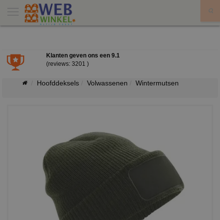
X
Klanten geven ons een
9.1
(reviews: 3201 )
Hoofddeksels
Volwassenen
Wintermutsen