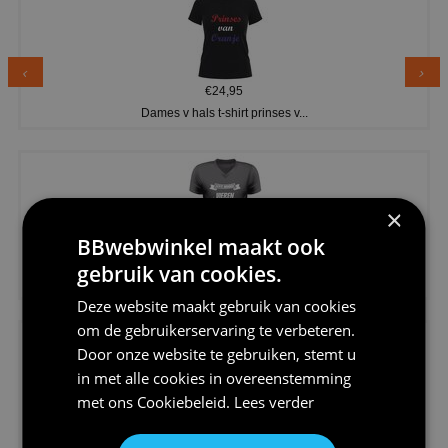
€24,95
Dames v hals t-shirt prinses v...
×
BBwebwinkel maakt ook
€24,95
gebruik van cookies.
Koningsdag shirt heren v-hals ...
Deze website maakt gebruik van cookies
om de gebruikerservaring te verbeteren.
Door onze website te gebruiken, stemt u
in met alle cookies in overeenstemming
met ons
Cookiebeleid
.
Lees verder
€24,95