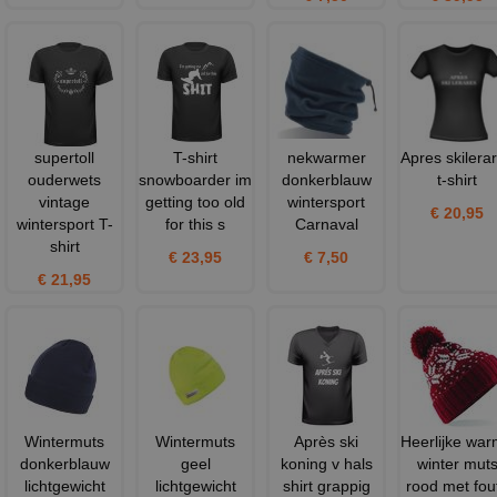
supertoll
T-shirt
nekwarmer
Apres skilera
ouderwets
snowboarder im
donkerblauw
t-shirt
vintage
getting too old
wintersport
€ 20,95
wintersport T-
for this s
Carnaval
shirt
€ 23,95
€ 7,50
€ 21,95
Wintermuts
Wintermuts
Après ski
Heerlijke wa
donkerblauw
geel
koning v hals
winter mut
lichtgewicht
lichtgewicht
shirt grappig
rood met fou