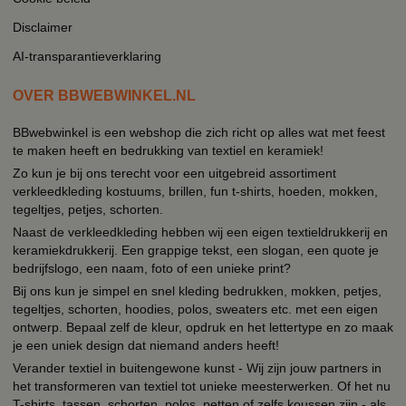
Disclaimer
AI-transparantieverklaring
OVER BBWEBWINKEL.NL
BBwebwinkel is een webshop die zich richt op alles wat met feest
te maken heeft en bedrukking van textiel en keramiek!
Zo kun je bij ons terecht voor een uitgebreid assortiment
verkleedkleding kostuums, brillen, fun t-shirts, hoeden, mokken,
tegeltjes, petjes, schorten.
Naast de verkleedkleding hebben wij een eigen textieldrukkerij en
keramiekdrukkerij. Een grappige tekst, een slogan, een quote je
bedrijfslogo, een naam, foto of een unieke print?
Bij ons kun je simpel en snel kleding bedrukken, mokken, petjes,
tegeltjes, schorten, hoodies, polos, sweaters etc. met een eigen
ontwerp. Bepaal zelf de kleur, opdruk en het lettertype en zo maak
je een uniek design dat niemand anders heeft!
Verander textiel in buitengewone kunst - Wij zijn jouw partners in
het transformeren van textiel tot unieke meesterwerken. Of het nu
T-shirts, tassen, schorten, polos, petten of zelfs koussen zijn - als