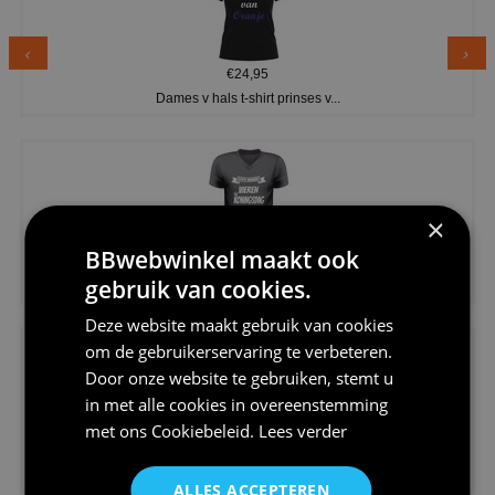
€24,95
Dames v hals t-shirt prinses v...
×
BBwebwinkel maakt ook
€24,95
gebruik van cookies.
Koningsdag shirt heren v-hals ...
Deze website maakt gebruik van cookies
om de gebruikerservaring te verbeteren.
Door onze website te gebruiken, stemt u
in met alle cookies in overeenstemming
met ons
Cookiebeleid
.
Lees verder
€24,95
V-hals shirt rood wit blauw st...
ALLES ACCEPTEREN