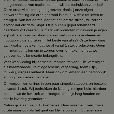
het gemaakt is van textiel, kunnen wij het bedrukken voor jou!
Onze creativiteit kent geen grenzen, dankzij onze eigen
ontwerpafdeling die erop gebrand is om jouw visie tot leven te
brengen. Van het eerste idee tot het laatste stiksel, wij zorgen
ervoor dat elk detail klopt. Of je nu een gepersonaliseerd
geschenk wilt creëren, je merk wilt promoten of gewoon je eigen
stijl wilt laten zien wij staan paraat met innovatieve ideeën en
hoogwaardige afdrukken. Het beste van alles? Onze toewijding
aan kwaliteit betekent dat we al vanaf 1 stuk produceren. Geen
minimumaantallen om je zorgen over te maken, omdat we
geloven dat elke creatie belangrijk is.
Voor werkkleding bijvoorbeeld, teamshirts voor jullie vereniging,
als kraamcadeau, relatiegeschenk, verjaardag, team uitje,
touwerij, vrijgezellenfeest. Maar ook om iemand een persoonlijk
en origineel cadeau te geven.
Ontwerpen kan online, in een paar simpele stappen, en bestellen
al vanaf 1 stuk. Wij bedrukken de kleding in eigen huis, hierdoor
kunnen we de kwaliteit waarborgen, de prijs laag houden en
snelle levering garanderen.
Natuurlijk staan wij bij BBwebwinkel klaar voor bedrijven, zowel
grote maar ook als het gaat om kleine oplagen. Op zoek naar