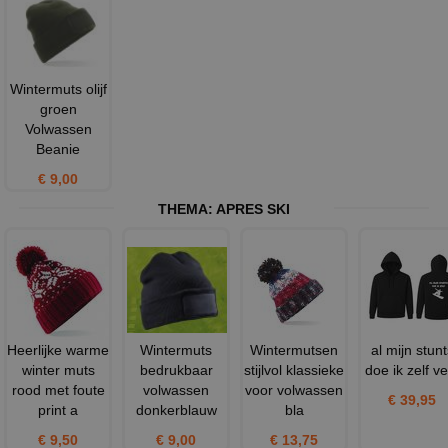
Wintermuts olijf
groen
Volwassen
Beanie
€ 9,00
THEMA:
APRES SKI
Heerlijke warme
Wintermuts
Wintermutsen
al mijn stunt
winter muts
bedrukbaar
stijlvol klassieke
doe ik zelf ve
rood met foute
volwassen
voor volwassen
€ 39,95
print a
donkerblauw
bla
€ 9,50
€ 9,00
€ 13,75