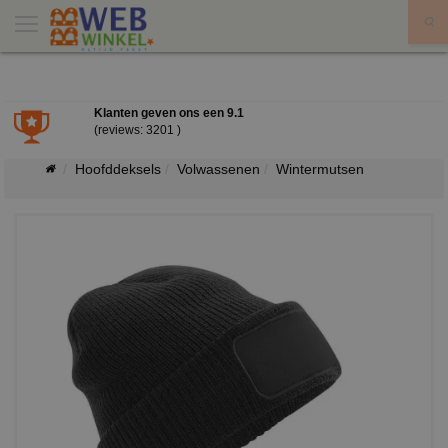
X
Klanten geven ons een
9.1
(reviews: 3201 )
Hoofddeksels
Volwassenen
Wintermutsen