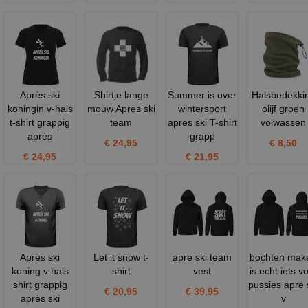
Après ski
Shirtje lange
Summer is over
Halsbedekki
koningin v-hals
mouw Apres ski
wintersport
olijf groen
t-shirt grappig
team
apres ski T-shirt
volwassen
après
grapp
€ 24,95
€ 8,50
€ 24,95
€ 21,95
Après ski
Let it snow t-
apre ski team
bochten mak
koning v hals
shirt
vest
is echt iets v
shirt grappig
pussies apre 
€ 20,95
€ 39,95
après ski
v