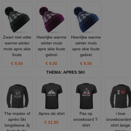
Zwart met witte
Heerlijke warme
Heerlijke warme
warme winter
winter muts
winter muts
muts apre skie
apre skie foute
apre skie foute
foute
gebrei
gebrei
€ 9,50
€ 9,50
€ 9,50
THEMA:
APRES SKI
The master of
Apres ski shirt
Pas op
i love
après-Ski
snowboard T-
snowboarden 
€ 21,95
longsleeve Jij
shirt
shirt lange
bent de ba
mouw