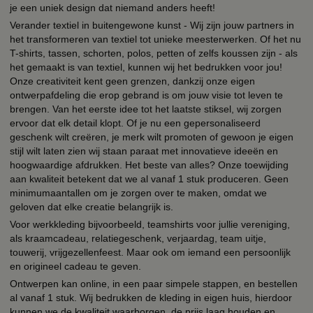
je een uniek design dat niemand anders heeft!
Verander textiel in buitengewone kunst - Wij zijn jouw partners in
het transformeren van textiel tot unieke meesterwerken. Of het nu
T-shirts, tassen, schorten, polos, petten of zelfs koussen zijn - als
het gemaakt is van textiel, kunnen wij het bedrukken voor jou!
Onze creativiteit kent geen grenzen, dankzij onze eigen
ontwerpafdeling die erop gebrand is om jouw visie tot leven te
brengen. Van het eerste idee tot het laatste stiksel, wij zorgen
ervoor dat elk detail klopt. Of je nu een gepersonaliseerd
geschenk wilt creëren, je merk wilt promoten of gewoon je eigen
stijl wilt laten zien wij staan paraat met innovatieve ideeën en
hoogwaardige afdrukken. Het beste van alles? Onze toewijding
aan kwaliteit betekent dat we al vanaf 1 stuk produceren. Geen
minimumaantallen om je zorgen over te maken, omdat we
geloven dat elke creatie belangrijk is.
Voor werkkleding bijvoorbeeld, teamshirts voor jullie vereniging,
als kraamcadeau, relatiegeschenk, verjaardag, team uitje,
touwerij, vrijgezellenfeest. Maar ook om iemand een persoonlijk
en origineel cadeau te geven.
Ontwerpen kan online, in een paar simpele stappen, en bestellen
al vanaf 1 stuk. Wij bedrukken de kleding in eigen huis, hierdoor
kunnen we de kwaliteit waarborgen, de prijs laag houden en