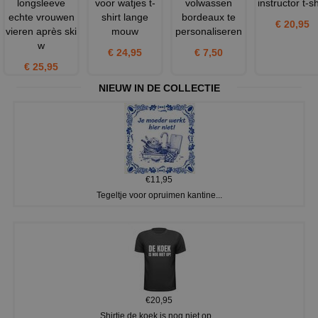
longsleeve
voor watjes t-
volwassen
instructor t-sh
echte vrouwen
shirt lange
bordeaux te
€ 20,95
vieren après ski
mouw
personaliseren
w
€ 24,95
€ 7,50
€ 25,95
NIEUW IN DE COLLECTIE
€11,95
Tegeltje voor opruimen kantine...
€20,95
Shirtje de koek is nog niet op...