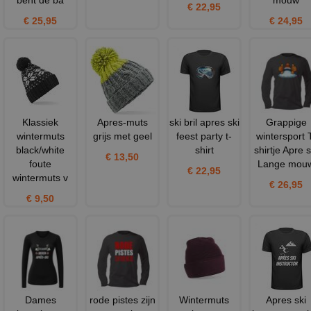
€ 22,95
€ 25,95
€ 24,95
Klassiek
Apres-muts
ski bril apres ski
Grappige
wintermuts
grijs met geel
feest party t-
wintersport 
black/white
shirt
shirtje Apre s
€ 13,50
foute
Lange mou
€ 22,95
wintermuts v
€ 26,95
€ 9,50
Dames
rode pistes zijn
Wintermuts
Apres ski