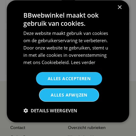
×
€24,95
BBwebwinkel maakt ook
V-hals shirt rood wit blauw st...
gebruik van cookies.
Deze website maakt gebruik van cookies
om de gebruikerservaring te verbeteren.
Door onze website te gebruiken, stemt u
in met alle cookies in overeenstemming
met ons
Cookiebeleid
.
Lees verder
€24,95
I love korfbal t-shirt sport s...
ALLES ACCEPTEREN
SERVICE EN INFO
OVERZICHT
ALLES AFWIJZEN
Reviews
Sitemapping
DETAILS WEERGEVEN
Veel gestelde vragen
Overzicht thema's
Contact
Overzicht rubrieken