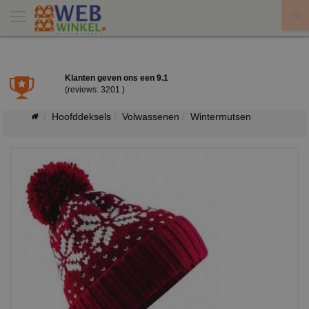
X
Klanten geven ons een
9.1
(reviews: 3201 )
Hoofddeksels
Volwassenen
Wintermutsen