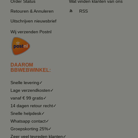
Order Status
Wat vinden klanten van ons
Retouren & Annuleren
RSS
Uitschrijven nieuwsbrief
Wij verzenden Postnl
DAAROM
BBWEBWINKEL:
Snelle levering✓
Lage verzendkosten✓
vanaf € 99 gratis✓
14 dagen retour recht✓
Snelle helpdesk✓
Whatsapp contact✓
Groepskorting 25%✓
Zeer veel tevreden klanten✓