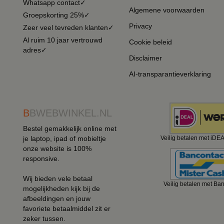
Whatsapp contact✓
Algemene voorwaarden
Groepskorting 25%✓
Privacy
Zeer veel tevreden klanten✓
Al ruim 10 jaar vertrouwd
Cookie beleid
adres✓
Disclaimer
AI-transparantieverklaring
B
BWEBWINKEL.NL
Bestel gemakkelijk online met
je laptop, ipad of mobieltje
Veilig betalen met iDE
onze website is 100%
responsive.
Wij bieden vele betaal
Veilig betalen met Ba
mogelijkheden kijk bij de
afbeeldingen en jouw
favoriete betaalmiddel zit er
zeker tussen.