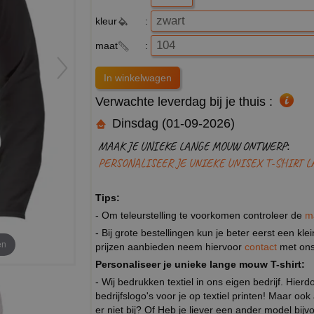
kleur
:
maat
:
Verwachte leverdag bij je thuis :
Dinsdag (01-09-2026)
MAAK JE UNIEKE LANGE MOUW ONTWERP:
PERSONALISEER JE UNIEKE UNISEX T-SHIRT 
Tips:
- Om teleurstelling te voorkomen controleer de
m
- Bij grote bestellingen kun je beter eerst een kl
en
prijzen aanbieden neem hiervoor
contact
met ons
Personaliseer je unieke lange mouw T-shirt:
- Wij bedrukken textiel in ons eigen bedrijf. Hier
bedrijfslogo's voor je op textiel printen! Maar ook
er niet bij? Of Heb je liever een ander model b