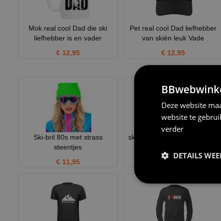
Mok real cool Dad die ski
Pet real cool Dad liefhebber
liefhebber is en vader
van skiën leuk Vade
€ 12,95
€ 12,95
BBwebwinkel
Deze website maa
website te gebru
verder
Ski-bril 80s met strass
ski you later wintersport apre
steentjes
ski grappig T-shirt
DETAILS WE
€ 11,95
€ 21,95