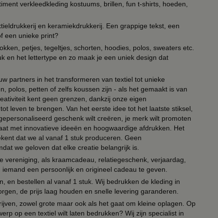
timent verkleedkleding kostuums, brillen, fun t-shirts, hoeden,
ieldrukkerij en keramiekdrukkerij. Een grappige tekst, een
of een unieke print?
kken, petjes, tegeltjes, schorten, hoodies, polos, sweaters etc.
uk en het lettertype en zo maak je een uniek design dat
ouw partners in het transformeren van textiel tot unieke
, polos, petten of zelfs koussen zijn - als het gemaakt is van
eativiteit kent geen grenzen, dankzij onze eigen
ot leven te brengen. Van het eerste idee tot het laatste stiksel,
n gepersonaliseerd geschenk wilt creëren, je merk wilt promoten
 paraat met innovatieve ideeën en hoogwaardige afdrukken. Het
tekent dat we al vanaf 1 stuk produceren. Geen
t we geloven dat elke creatie belangrijk is.
lie vereniging, als kraamcadeau, relatiegeschenk, verjaardag,
om iemand een persoonlijk en origineel cadeau te geven.
 en bestellen al vanaf 1 stuk. Wij bedrukken de kleding in
orgen, de prijs laag houden en snelle levering garanderen.
drijven, zowel grote maar ook als het gaat om kleine oplagen. Op
erp op een textiel wilt laten bedrukken? Wij zijn specialist in