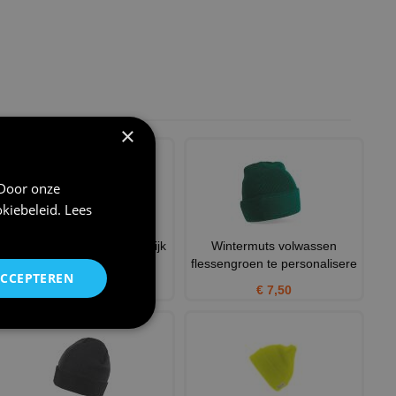
×
 Door onze
kiebeleid
.
Lees
T-shirt skien kan ik wel vrolijk
Wintermuts volwassen
grappig leuk
flessengroen te personalisere
ACCEPTEREN
€ 22,95
€ 7,50