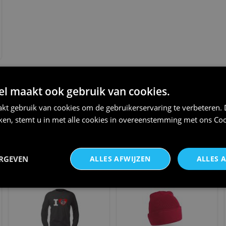
THEMA:
APRES SKI
 maakt ook gebruik van cookies.
kt gebruik van cookies om de gebruikerservaring te verbeteren.
iken, stemt u in met alle cookies in overeenstemming met ons
Coo
Dames longsleeve echte
thank you very much t-shirt
vrouwen vieren après ski w
lange mouw
ERGEVEN
ALLES AFWIJZEN
ALLES 
€ 25,95
€ 24,95