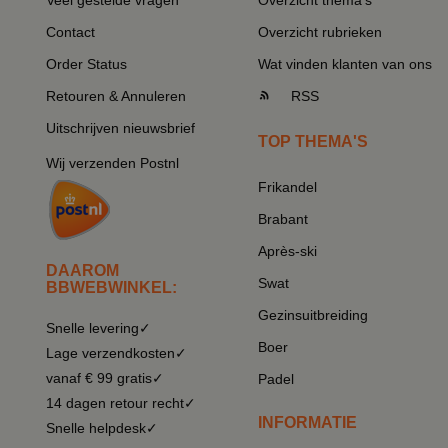
Veel gestelde vragen
Overzicht thema's
Contact
Overzicht rubrieken
Order Status
Wat vinden klanten van ons
Retouren & Annuleren
RSS
Uitschrijven nieuwsbrief
TOP THEMA'S
Wij verzenden Postnl
Frikandel
Brabant
Après-ski
DAAROM
Swat
BBWEBWINKEL:
Gezinsuitbreiding
Snelle levering✓
Boer
Lage verzendkosten✓
vanaf € 99 gratis✓
Padel
14 dagen retour recht✓
INFORMATIE
Snelle helpdesk✓