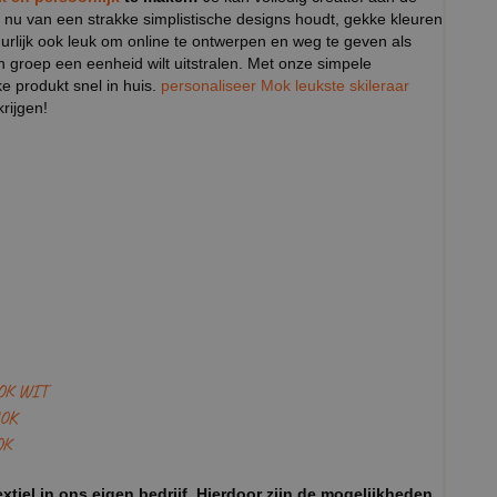
 nu van een strakke simplistische designs houdt, gekke kleuren
tuurlijk ook leuk om online te ontwerpen en weg te geven als
n groep een eenheid wilt uitstralen. Met onze simpele
ke produkt snel in huis.
personaliseer Mok leukste skileraar
rijgen!
OK WIT
OK
OK
xtiel in ons eigen bedrijf. Hierdoor zijn de mogelijkheden