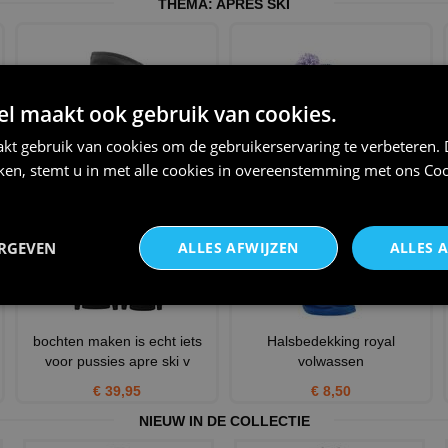
THEMA:
APRES SKI
 maakt ook gebruik van cookies.
kt gebruik van cookies om de gebruikerservaring te verbeteren.
Halsbedekking donkergrijs
Wintermutsen stijlvol klassieke
volwassen
voor volwassen lav
iken, stemt u in met alle cookies in overeenstemming met ons
Coo
€ 8,50
€ 13,75
ERGEVEN
ALLES AFWIJZEN
ALLES 
bochten maken is echt iets
Halsbedekking royal
voor pussies apre ski v
volwassen
€ 39,95
€ 8,50
NIEUW IN DE COLLECTIE