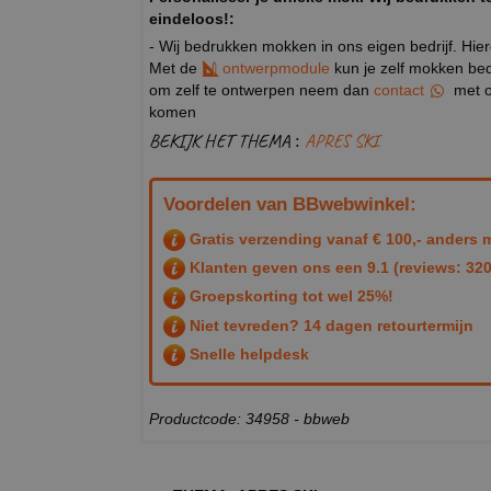
eindeloos!:
- Wij bedrukken mokken in ons eigen bedrijf. Hie
Met de
ontwerpmodule
kun je zelf mokken bedr
om zelf te ontwerpen neem dan
contact
met o
komen
BEKIJK HET THEMA :
APRES SKI
Voordelen van BBwebwinkel:
Gratis verzending vanaf € 100,- anders m
Klanten geven ons een
9.1
(reviews: 320
Groepskorting tot wel 25%!
Niet tevreden? 14 dagen retourtermijn
Snelle helpdesk
Productcode: 34958 - bbweb