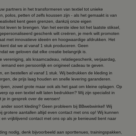
ouw partners in het transformeren van textiel tot unieke
, polos, petten of zelfs koussen zijn - als het gemaakt is van
eativiteit kent geen grenzen, dankzij onze eigen
ot leven te brengen. Van het eerste idee tot het laatste stiksel,
n gepersonaliseerd geschenk wilt creëren, je merk wilt promoten
 paraat met innovatieve ideeën en hoogwaardige afdrukken. Het
tekent dat we al vanaf 1 stuk produceren. Geen
t we geloven dat elke creatie belangrijk is.
lie vereniging, als kraamcadeau, relatiegeschenk, verjaardag,
om iemand een persoonlijk en origineel cadeau te geven.
 en bestellen al vanaf 1 stuk. Wij bedrukken de kleding in
orgen, de prijs laag houden en snelle levering garanderen.
drijven, zowel grote maar ook als het gaat om kleine oplagen. Op
erp op een textiel wilt laten bedrukken? Wij zijn specialist in
t je in gesprek over de wensen!
 of ander soort kleding? Geen probleem bij BBwebwinkel! Wij
ij grotere aantallen altijd even contact met ons op! Wij kunnen
en vrijblijvend contact met ons op als je benieuwd bent naar
ing nodig, denk bijvoorbeeld aan sporttenues, trainingspakken,