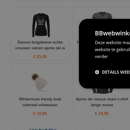
BBwebwinkel
Deze website maa
Dames longsleeve echte
Heren v-hals shirt après ski
vrouwen vieren après ski w
leraar gecertificeer
website te gebru
verder
€ 25,95
€ 24,95
DETAILS WE
Wintermuts trendy look
Apres ski rescue team t-shirt
oatmeal volwassen
lange mouw
€ 10,95
€ 24,95