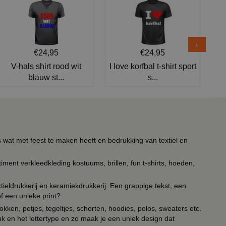
€24,95
€24,95
V-hals shirt rood wit
I love korfbal t-shirt sport
blauw st...
s...
s wat met feest te maken heeft en bedrukking van textiel en
timent verkleedkleding kostuums, brillen, fun t-shirts, hoeden,
ieldrukkerij en keramiekdrukkerij. Een grappige tekst, een
of een unieke print?
kken, petjes, tegeltjes, schorten, hoodies, polos, sweaters etc.
uk en het lettertype en zo maak je een uniek design dat