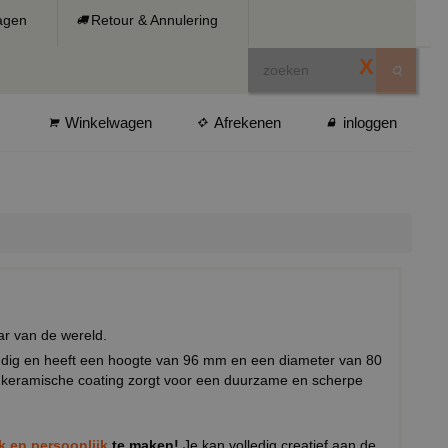
ragen
Retour & Annulering
X
Winkelwagen
Afrekenen
inloggen
ar van de wereld.
ndig en heeft een hoogte van 96 mm en een diameter van 80
keramische coating zorgt voor een duurzame en scherpe
ek en persoonlijk
te maken!
Je kan volledig creatief aan de