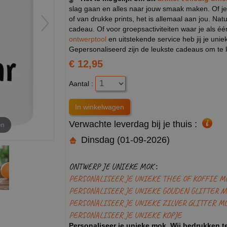
slag gaan en alles naar jouw smaak maken. Of je
of van drukke prints, het is allemaal aan jou. Na
cadeau. Of voor groepsactiviteiten waar je als éé
ontwerptool
en uitstekende service heb jij je unie
Gepersonaliseerd zijn de leukste cadeaus om te k
€ 12,95
Aantal :
Verwachte leverdag bij je thuis :
en
Dinsdag (01-09-2026)
ONTWERP JE UNIEKE MOK :
PERSONALISEER JE UNIEKE THEE OF KOFFIE M
PERSONALISEER JE UNIEKE GOUDEN GLITTER M
PERSONALISEER JE UNIEKE ZILVER GLITTER M
PERSONALISEER JE UNIEKE KOPJE
Personaliseer je unieke mok. Wij bedrukken te