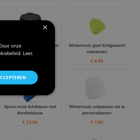
×
 Door onze
ski you later wintersport apre
Wintermuts geel lichtgewicht
ski grappig T-shirt
volwassen
kiebeleid
.
Lees
€ 21,95
€ 6,95
ACCEPTEREN
Apres-muts lichtblauw met
Wintermuts volwassen wit te
donderblauw
personaliseren
€ 13,50
€ 7,50