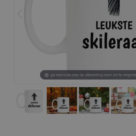
ga met muis over de afbeelding heen om te vergrot