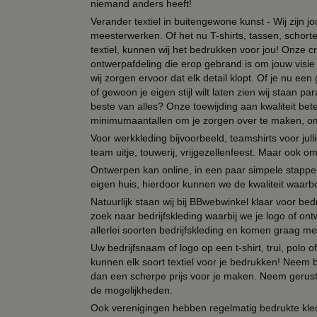
niemand anders heeft!
Verander textiel in buitengewone kunst - Wij zijn j
meesterwerken. Of het nu T-shirts, tassen, schorten
textiel, kunnen wij het bedrukken voor jou! Onze cr
ontwerpafdeling die erop gebrand is om jouw visie t
wij zorgen ervoor dat elk detail klopt. Of je nu ee
of gewoon je eigen stijl wilt laten zien wij staan
beste van alles? Onze toewijding aan kwaliteit be
minimumaantallen om je zorgen over te maken, omda
Voor werkkleding bijvoorbeeld, teamshirts voor jul
team uitje, touwerij, vrijgezellenfeest. Maar ook 
Ontwerpen kan online, in een paar simpele stappen,
eigen huis, hierdoor kunnen we de kwaliteit waarb
Natuurlijk staan wij bij BBwebwinkel klaar voor be
zoek naar bedrijfskleding waarbij we je logo of ontw
allerlei soorten bedrijfskleding en komen graag me
Uw bedrijfsnaam of logo op een t-shirt, trui, polo
kunnen elk soort textiel voor je bedrukken! Neem b
dan een scherpe prijs voor je maken. Neem gerust 
de mogelijkheden.
Ook verenigingen hebben regelmatig bedrukte kled