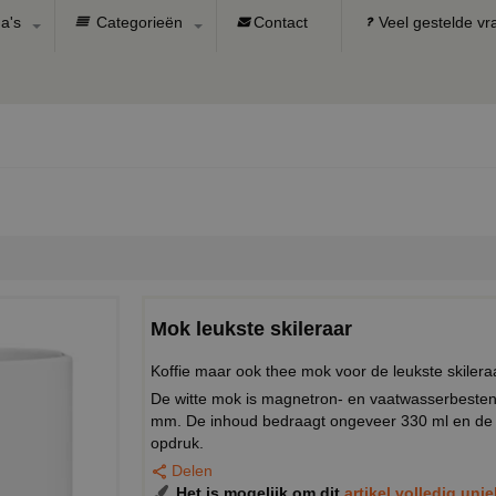
a's
Categorieën
Contact
Veel gestelde v
Mok leukste skileraar
Koffie maar ook thee mok voor de leukste skilera
De witte mok is magnetron- en vaatwasserbeste
mm. De inhoud bedraagt ongeveer 330 ml en de 
opdruk.
Delen
Het is mogelijk om dit
artikel volledig uni