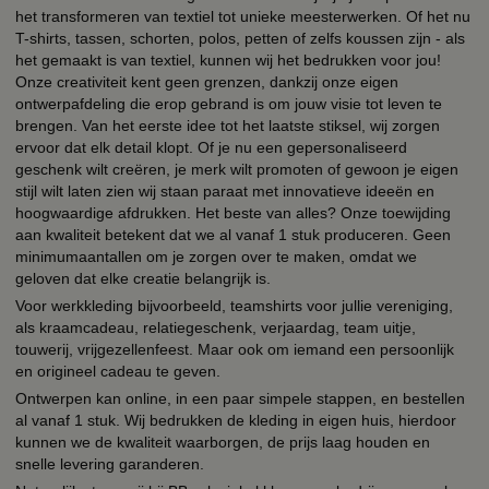
het transformeren van textiel tot unieke meesterwerken. Of het nu
T-shirts, tassen, schorten, polos, petten of zelfs koussen zijn - als
het gemaakt is van textiel, kunnen wij het bedrukken voor jou!
Onze creativiteit kent geen grenzen, dankzij onze eigen
ontwerpafdeling die erop gebrand is om jouw visie tot leven te
brengen. Van het eerste idee tot het laatste stiksel, wij zorgen
ervoor dat elk detail klopt. Of je nu een gepersonaliseerd
geschenk wilt creëren, je merk wilt promoten of gewoon je eigen
stijl wilt laten zien wij staan paraat met innovatieve ideeën en
hoogwaardige afdrukken. Het beste van alles? Onze toewijding
aan kwaliteit betekent dat we al vanaf 1 stuk produceren. Geen
minimumaantallen om je zorgen over te maken, omdat we
geloven dat elke creatie belangrijk is.
Voor werkkleding bijvoorbeeld, teamshirts voor jullie vereniging,
als kraamcadeau, relatiegeschenk, verjaardag, team uitje,
touwerij, vrijgezellenfeest. Maar ook om iemand een persoonlijk
en origineel cadeau te geven.
Ontwerpen kan online, in een paar simpele stappen, en bestellen
al vanaf 1 stuk. Wij bedrukken de kleding in eigen huis, hierdoor
kunnen we de kwaliteit waarborgen, de prijs laag houden en
snelle levering garanderen.