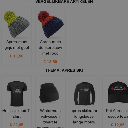
VERGELIJKBARE ARTIKELEN
Apres-muts
Apres-muts
grijs met geel
donkerblauw
met rood
€ 13,50
€ 13,50
THEMA:
APRES SKI
Het is ijskoud T-
Wintermuts
apres skileraar
Pet Apres sk
shirt
volwassen
longsleeve
rescue tea
zwart te
lange mouw
€ 22,95
€ 12,95
personaliseren