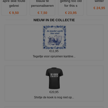
apre skie foute
blauw te
getting too old
winter
gebrei
personaliseren
for this s
€ 24,95
€ 9,50
€ 7,50
€ 23,95
NIEUW IN DE COLLECTIE
€11,95
Tegeltje voor opruimen kantine...
€20,95
Shirtje de koek is nog niet op...