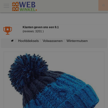
X
Klanten geven ons een
9.1
(reviews: 3201 )
Hoofddeksels
Volwassenen
Wintermutsen