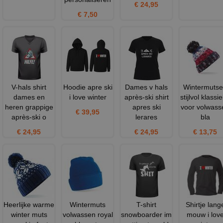
€ 24,95
€ 7,50
V-hals shirt
Hoodie apre ski
Dames v hals
Wintermuts
dames en
i love winter
après-ski shirt
stijlvol klassi
heren grappige
apres ski
voor volwass
€ 39,95
après-ski o
lerares
bla
€ 24,95
€ 24,95
€ 13,75
Heerlijke warme
Wintermuts
T-shirt
Shirtje lang
winter muts
volwassen royal
snowboarder im
mouw i lov