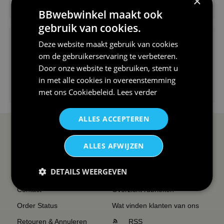
×
V-hals shirt rood wit blauw st...
BBwebwinkel maakt ook
gebruik van cookies.
Deze website maakt gebruik van cookies
om de gebruikerservaring te verbeteren.
Door onze website te gebruiken, stemt u
in met alle cookies in overeenstemming
€24,95
met ons
Cookiebeleid
.
Lees verder
I love korfbal t-shirt sport s...
ALLES ACCEPTEREN
SERVICE EN INFO
OVERZICHT
ALLES AFWIJZEN
Reviews
Sitemapping
DETAILS WEERGEVEN
Veel gestelde vragen
Overzicht thema's
Contact
Overzicht rubrieken
Order Status
Wat vinden klanten van ons
Retouren & Annuleren
RSS