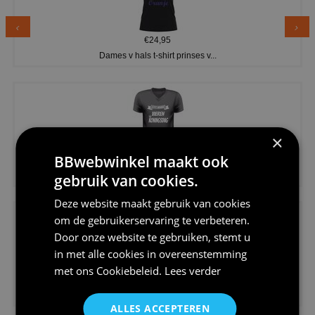
€24,95
Dames v hals t-shirt prinses v...
×
BBwebwinkel maakt ook
€24,95
Koningsdag shirt heren v-hals ...
gebruik van cookies.
Deze website maakt gebruik van cookies
om de gebruikerservaring te verbeteren.
Door onze website te gebruiken, stemt u
in met alle cookies in overeenstemming
met ons
Cookiebeleid
.
Lees verder
€24,95
V-hals shirt rood wit blauw st...
ALLES ACCEPTEREN