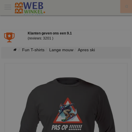
X
Klanten geven ons een
9.1
(reviews: 3201 )
Fun T-shirts
Lange mouw
Apres ski