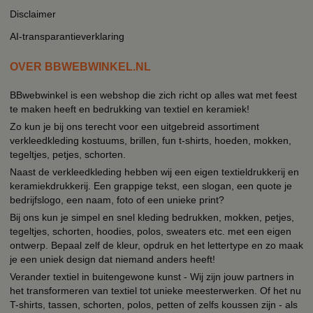
Disclaimer
AI-transparantieverklaring
OVER BBWEBWINKEL.NL
BBwebwinkel is een webshop die zich richt op alles wat met feest
te maken heeft en bedrukking van textiel en keramiek!
Zo kun je bij ons terecht voor een uitgebreid assortiment
verkleedkleding kostuums, brillen, fun t-shirts, hoeden, mokken,
tegeltjes, petjes, schorten.
Naast de verkleedkleding hebben wij een eigen textieldrukkerij en
keramiekdrukkerij. Een grappige tekst, een slogan, een quote je
bedrijfslogo, een naam, foto of een unieke print?
Bij ons kun je simpel en snel kleding bedrukken, mokken, petjes,
tegeltjes, schorten, hoodies, polos, sweaters etc. met een eigen
ontwerp. Bepaal zelf de kleur, opdruk en het lettertype en zo maak
je een uniek design dat niemand anders heeft!
Verander textiel in buitengewone kunst - Wij zijn jouw partners in
het transformeren van textiel tot unieke meesterwerken. Of het nu
T-shirts, tassen, schorten, polos, petten of zelfs koussen zijn - als