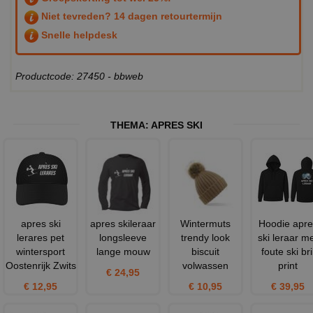
Niet tevreden? 14 dagen retourtermijn
Snelle helpdesk
Productcode: 27450 - bbweb
THEMA:
APRES SKI
apres ski
apres skileraar
Wintermuts
Hoodie apre
lerares pet
longsleeve
trendy look
ski leraar m
wintersport
lange mouw
biscuit
foute ski bri
Oostenrijk Zwits
volwassen
print
€ 24,95
€ 12,95
€ 10,95
€ 39,95