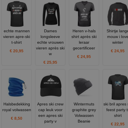
echte mannen
Dames
Heren v-hals
Shirtje lang
vieren apre-ski
longsleeve
shirt après ski
mouw i lov
t-shirt
echte vrouwen
leraar
winter
vieren après ski
gecertificeer
€ 20,95
€ 24,95
w
€ 24,95
€ 25,95
Halsbedekking
Apres ski crew
Wintermuts
ski bril apres 
royal volwassen
cap leuk voor
graphite grey
feest party t
een apres ski
Volwassen
shirt
€ 8,50
party v
Beanie
€ 22,95