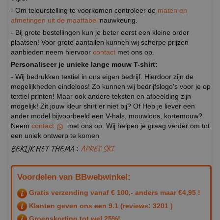
- Om teleurstelling te voorkomen controleer de
maten en
afmetingen uit de maattabel
nauwkeurig.
- Bij grote bestellingen kun je beter eerst een kleine order
plaatsen! Voor grote aantallen kunnen wij scherpe prijzen
aanbieden neem hiervoor
contact
met ons op.
Personaliseer je unieke lange mouw T-shirt:
- Wij bedrukken textiel in ons eigen bedrijf. Hierdoor zijn de
mogelijkheden eindeloos! Zo kunnen wij bedrijfslogo's voor je op
textiel printen! Maar ook andere teksten en afbeelding zijn
mogelijk! Zit jouw kleur shirt er niet bij? Of Heb je liever een
ander model bijvoorbeeld een V-hals, mouwloos, kortemouw?
Neem
contact
met ons op. Wij helpen je graag verder om tot
een uniek ontwerp te komen
BEKIJK HET THEMA :
APRES SKI
Voordelen van BBwebwinkel:
Gratis verzending vanaf € 100,- anders maar €4,95 !
Klanten geven ons een
9.1
(reviews: 3201 )
Groepskorting tot wel 25%!