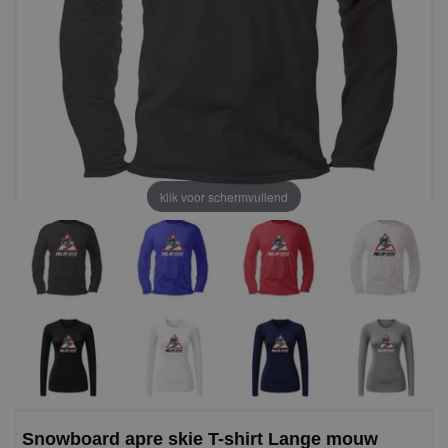
klik voor schermvullend
Snowboard apre skie T-shirt Lange mouw