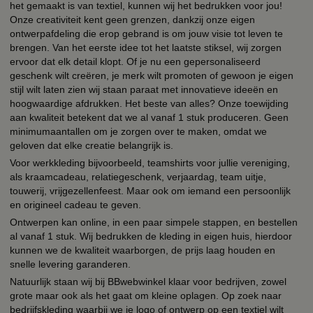
het gemaakt is van textiel, kunnen wij het bedrukken voor jou!
Onze creativiteit kent geen grenzen, dankzij onze eigen
ontwerpafdeling die erop gebrand is om jouw visie tot leven te
brengen. Van het eerste idee tot het laatste stiksel, wij zorgen
ervoor dat elk detail klopt. Of je nu een gepersonaliseerd
geschenk wilt creëren, je merk wilt promoten of gewoon je eigen
stijl wilt laten zien wij staan paraat met innovatieve ideeën en
hoogwaardige afdrukken. Het beste van alles? Onze toewijding
aan kwaliteit betekent dat we al vanaf 1 stuk produceren. Geen
minimumaantallen om je zorgen over te maken, omdat we
geloven dat elke creatie belangrijk is.
Voor werkkleding bijvoorbeeld, teamshirts voor jullie vereniging,
als kraamcadeau, relatiegeschenk, verjaardag, team uitje,
touwerij, vrijgezellenfeest. Maar ook om iemand een persoonlijk
en origineel cadeau te geven.
Ontwerpen kan online, in een paar simpele stappen, en bestellen
al vanaf 1 stuk. Wij bedrukken de kleding in eigen huis, hierdoor
kunnen we de kwaliteit waarborgen, de prijs laag houden en
snelle levering garanderen.
Natuurlijk staan wij bij BBwebwinkel klaar voor bedrijven, zowel
grote maar ook als het gaat om kleine oplagen. Op zoek naar
bedrijfskleding waarbij we je logo of ontwerp op een textiel wilt