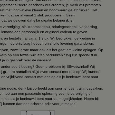
n gepersonaliseerd geschenk wilt creëren, je merk wilt promoten
 paraat met innovatieve ideeën en hoogwaardige afdrukken. Het
tekent dat we al vanaf 1 stuk produceren. Geen
t we geloven dat elke creatie belangrijk is.
lie vereniging, als kraamcadeau, relatiegeschenk, verjaardag,
om iemand een persoonlijk en origineel cadeau te geven.
 en bestellen al vanaf 1 stuk. Wij bedrukken de kleding in
orgen, de prijs laag houden en snelle levering garanderen.
drijven, zowel grote maar ook als het gaat om kleine oplagen. Op
erp op een textiel wilt laten bedrukken? Wij zijn specialist in
t je in gesprek over de wensen!
 of ander soort kleding? Geen probleem bij BBwebwinkel! Wij
ij grotere aantallen altijd even contact met ons op! Wij kunnen
en vrijblijvend contact met ons op als je benieuwd bent naar
ing nodig, denk bijvoorbeeld aan sporttenues, trainingspakken,
e mee aan een passende oplossing voor je vereniging of
 ons op als je benieuwd bent naar de mogelijkheden. Neem bij
Wij kunnen dan een scherpe prijs voor je maken!