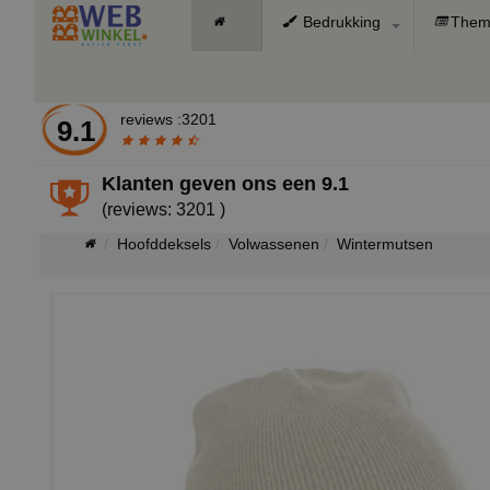
Bedrukking
Them
reviews :3201
9.1
Klanten geven ons een
9.1
(reviews: 3201 )
Hoofddeksels
Volwassenen
Wintermutsen