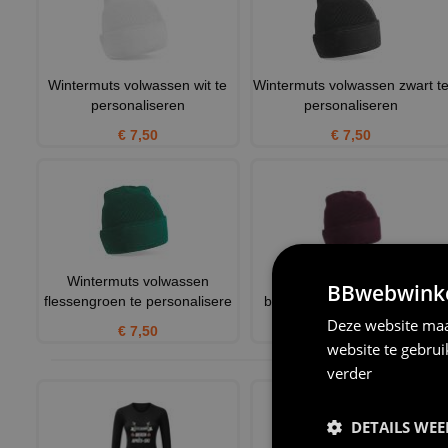
Wintermuts volwassen wit te
Wintermuts volwassen zwart t
personaliseren
personaliseren
€ 7,50
€ 7,50
Wintermuts volwassen
Wintermuts volwassen
BBwebwinkel
flessengroen te personalisere
bordeaux te personaliseren
Deze website maa
€ 7,50
€ 7,50
website te gebru
verder
DETAILS WE