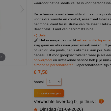
waardoor het de ideale keuze is voor personalisat
Deze beanie is niet alleen stijlvol, maar ook prak
voor extra warmte en comfort, essentieel tijdens
het model dient ter illustratie van de sfeer. Gel
Beechfield. Land van herkomst:China.
Delen
Het is mogelijk om dit
artikel volledig uni
slag gaan en alles naar jouw smaak maken. Of je
of van drukke prints, het is allemaal aan jou. Na
cadeau. Of voor groepsactiviteiten waar je als éé
en
ontwerptool
en uitstekende service heb jij je unie
almond te personaliseren
Gepersonaliseerd zijn d
€ 7,50
Aantal :
Verwachte leverdag bij je thuis :
Dinsdag (01-09-2026)