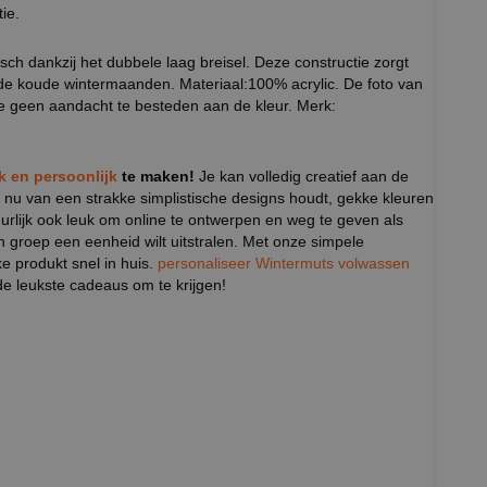
ie.
tisch dankzij het dubbele laag breisel. Deze constructie zorgt
 de koude wintermaanden. Materiaal:100% acrylic. De foto van
ieve geen aandacht te besteden aan de kleur. Merk:
ek en persoonlijk
te maken!
Je kan volledig creatief aan de
 nu van een strakke simplistische designs houdt, gekke kleuren
tuurlijk ook leuk om online te ontwerpen en weg te geven als
n groep een eenheid wilt uitstralen. Met onze simpele
ke produkt snel in huis.
personaliseer Wintermuts volwassen
e leukste cadeaus om te krijgen!