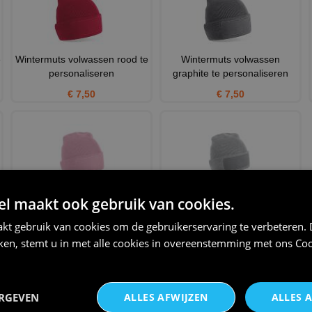
e
Wintermuts volwassen rood te
Wintermuts volwassen
personaliseren
graphite te personaliseren
€ 7,50
€ 7,50
Wintermuts volwassen dusky
Wintermuts volwassen heide
 maakt ook gebruik van cookies.
pink te personaliseren
grijs te personaliseren
kt gebruik van cookies om de gebruikerservaring te verbeteren.
€ 7,50
€ 7,50
iken, stemt u in met alle cookies in overeenstemming met ons
Coo
THEMA:
APRES SKI
ERGEVEN
ALLES AFWIJZEN
ALLES 