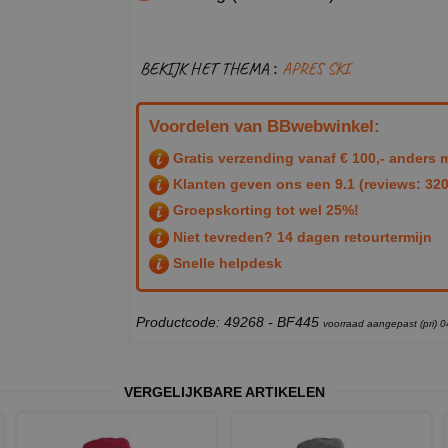
BEKIJK HET THEMA :
APRES SKI
Voordelen van BBwebwinkel:
Gratis verzending vanaf € 100,- anders m
Klanten geven ons een
9.1
(reviews: 320
Groepskorting tot wel 25%!
Niet tevreden? 14 dagen retourtermijn
Snelle helpdesk
Productcode: 49268 - BF445
voorraad aangepast (pri) 
VERGELIJKBARE ARTIKELEN