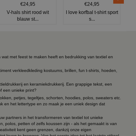
€24,95
€24,95
V-hals shirt rood wit
I love korfbal t-shirt sport
blauw st...
s...
s wat met feest te maken heeft en bedrukking van textiel en
timent verkleedkleding kostuums, brillen, fun t-shirts, hoeden,
ieldrukkerij en keramiekdrukkerij. Een grappige tekst, een
of een unieke print?
kken, petjes, tegeltjes, schorten, hoodies, polos, sweaters etc.
uk en het lettertype en zo maak je een uniek design dat
ouw partners in het transformeren van textiel tot unieke
, polos, petten of zelfs koussen zijn - als het gemaakt is van
eativiteit kent geen grenzen, dankzij onze eigen
ot leven te brengen. Van het eerste idee tot het laatste stiksel,