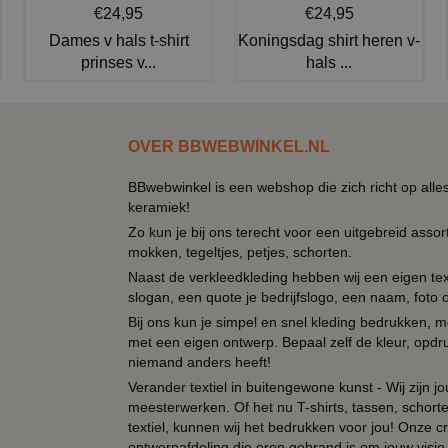
€24,95
€24,95
Dames v hals t-shirt
Koningsdag shirt heren v-
prinses v...
hals ...
OVER BBWEBWINKEL.NL
BBwebwinkel is een webshop die zich richt op alle
keramiek!
Zo kun je bij ons terecht voor een uitgebreid assor
mokken, tegeltjes, petjes, schorten.
Naast de verkleedkleding hebben wij een eigen text
slogan, een quote je bedrijfslogo, een naam, foto 
Bij ons kun je simpel en snel kleding bedrukken, mo
met een eigen ontwerp. Bepaal zelf de kleur, opdr
niemand anders heeft!
Verander textiel in buitengewone kunst - Wij zijn j
meesterwerken. Of het nu T-shirts, tassen, schorten
textiel, kunnen wij het bedrukken voor jou! Onze cr
ontwerpafdeling die erop gebrand is om jouw visie t