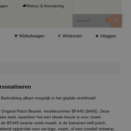
ragen
Retour & Annulering
X
Winkelwagen
Afrekenen
inloggen
rsonaliseren
Bedrukking alleen mogelijk in het gladde rechthoek!
ze Original Patch Beanie, modelnummer BF445 (B445). Deze
ke twist, waardoor het een ideale keuze is voor zowel
t de BF445 beanie uniek maakt, is de katoenen twill patch,
stekend oppervlak voor uw logo, naam, of een creatief ontwerp,