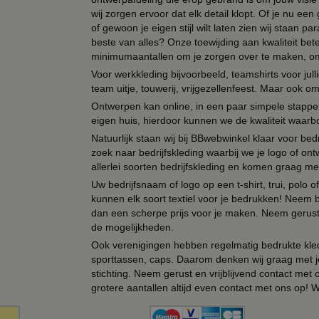
wij zorgen ervoor dat elk detail klopt. Of je nu ee
of gewoon je eigen stijl wilt laten zien wij staan
beste van alles? Onze toewijding aan kwaliteit be
minimumaantallen om je zorgen over te maken, omda
Voor werkkleding bijvoorbeeld, teamshirts voor jul
team uitje, touwerij, vrijgezellenfeest. Maar ook 
Ontwerpen kan online, in een paar simpele stappen,
eigen huis, hierdoor kunnen we de kwaliteit waarb
Natuurlijk staan wij bij BBwebwinkel klaar voor be
zoek naar bedrijfskleding waarbij we je logo of ontw
allerlei soorten bedrijfskleding en komen graag me
Uw bedrijfsnaam of logo op een t-shirt, trui, polo
kunnen elk soort textiel voor je bedrukken! Neem b
dan een scherpe prijs voor je maken. Neem gerust 
de mogelijkheden.
Ook verenigingen hebben regelmatig bedrukte kled
sporttassen, caps. Daarom denken wij graag met j
stichting. Neem gerust en vrijblijvend contact met
grotere aantallen altijd even contact met ons op! 