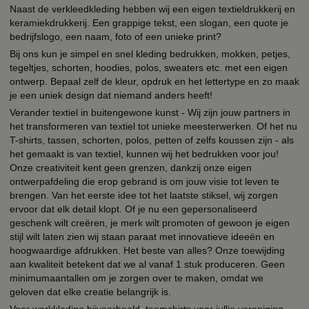
Naast de verkleedkleding hebben wij een eigen textieldrukkerij en
keramiekdrukkerij. Een grappige tekst, een slogan, een quote je
bedrijfslogo, een naam, foto of een unieke print?
Bij ons kun je simpel en snel kleding bedrukken, mokken, petjes,
tegeltjes, schorten, hoodies, polos, sweaters etc. met een eigen
ontwerp. Bepaal zelf de kleur, opdruk en het lettertype en zo maak
je een uniek design dat niemand anders heeft!
Verander textiel in buitengewone kunst - Wij zijn jouw partners in
het transformeren van textiel tot unieke meesterwerken. Of het nu
T-shirts, tassen, schorten, polos, petten of zelfs koussen zijn - als
het gemaakt is van textiel, kunnen wij het bedrukken voor jou!
Onze creativiteit kent geen grenzen, dankzij onze eigen
ontwerpafdeling die erop gebrand is om jouw visie tot leven te
brengen. Van het eerste idee tot het laatste stiksel, wij zorgen
ervoor dat elk detail klopt. Of je nu een gepersonaliseerd
geschenk wilt creëren, je merk wilt promoten of gewoon je eigen
stijl wilt laten zien wij staan paraat met innovatieve ideeën en
hoogwaardige afdrukken. Het beste van alles? Onze toewijding
aan kwaliteit betekent dat we al vanaf 1 stuk produceren. Geen
minimumaantallen om je zorgen over te maken, omdat we
geloven dat elke creatie belangrijk is.