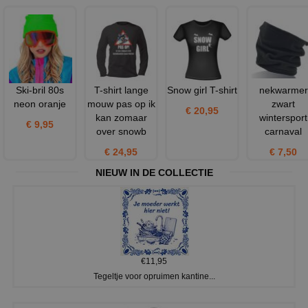
Ski-bril 80s
T-shirt lange
Snow girl T-shirt
nekwarmer
neon oranje
mouw pas op ik
zwart
€ 20,95
kan zomaar
wintersport
€ 9,95
over snowb
carnaval
€ 24,95
€ 7,50
NIEUW IN DE COLLECTIE
€11,95
Tegeltje voor opruimen kantine...