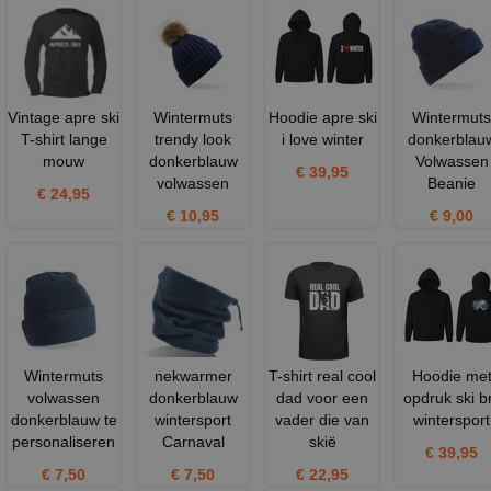
Vintage apre ski
Wintermuts
Hoodie apre ski
Wintermuts
T-shirt lange
trendy look
i love winter
donkerblau
mouw
donkerblauw
Volwassen
€ 39,95
volwassen
Beanie
€ 24,95
€ 10,95
€ 9,00
Wintermuts
nekwarmer
T-shirt real cool
Hoodie me
volwassen
donkerblauw
dad voor een
opdruk ski br
donkerblauw te
wintersport
vader die van
wintersport
personaliseren
Carnaval
skië
€ 39,95
€ 7,50
€ 7,50
€ 22,95