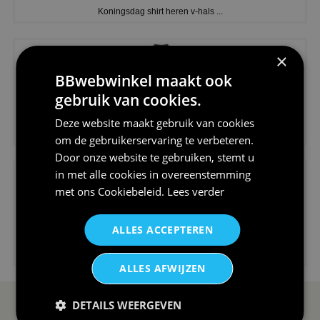
Koningsdag shirt heren v-hals ...
×
BBwebwinkel maakt ook
gebruik van cookies.
€24,95
Deze website maakt gebruik van cookies
V-hals shirt rood wit blauw st...
om de gebruikerservaring te verbeteren.
Door onze website te gebruiken, stemt u
in met alle cookies in overeenstemming
met ons
Cookiebeleid
.
Lees verder
ALLES ACCEPTEREN
€24,95
I love korfbal t-shirt sport s...
ALLES AFWIJZEN
DETAILS WEERGEVEN
SERVICE EN INFO
OVERZICHT