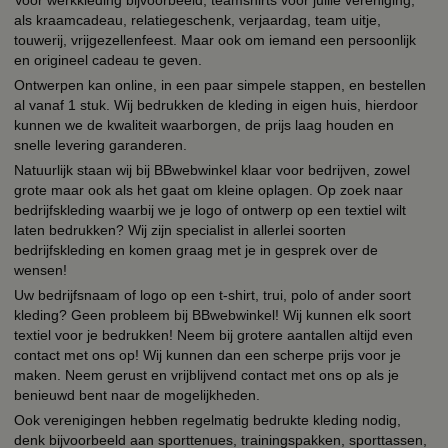
Voor werkkleding bijvoorbeeld, teamshirts voor jullie vereniging,
als kraamcadeau, relatiegeschenk, verjaardag, team uitje,
touwerij, vrijgezellenfeest. Maar ook om iemand een persoonlijk
en origineel cadeau te geven.
Ontwerpen kan online, in een paar simpele stappen, en bestellen
al vanaf 1 stuk. Wij bedrukken de kleding in eigen huis, hierdoor
kunnen we de kwaliteit waarborgen, de prijs laag houden en
snelle levering garanderen.
Natuurlijk staan wij bij BBwebwinkel klaar voor bedrijven, zowel
grote maar ook als het gaat om kleine oplagen. Op zoek naar
bedrijfskleding waarbij we je logo of ontwerp op een textiel wilt
laten bedrukken? Wij zijn specialist in allerlei soorten
bedrijfskleding en komen graag met je in gesprek over de
wensen!
Uw bedrijfsnaam of logo op een t-shirt, trui, polo of ander soort
kleding? Geen probleem bij BBwebwinkel! Wij kunnen elk soort
textiel voor je bedrukken! Neem bij grotere aantallen altijd even
contact met ons op! Wij kunnen dan een scherpe prijs voor je
maken. Neem gerust en vrijblijvend contact met ons op als je
benieuwd bent naar de mogelijkheden.
Ook verenigingen hebben regelmatig bedrukte kleding nodig,
denk bijvoorbeeld aan sporttenues, trainingspakken, sporttassen,