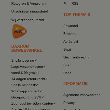
Retouren & Annuleren
RSS
Uitschrijven nieuwsbrief
TOP THEMA'S
Wij verzenden Postnl
Frikandel
Brabant
Après-ski
DAAROM
Swat
BBWEBWINKEL:
Gezinsuitbreiding
Snelle levering✓
Boer
Lage verzendkosten✓
vanaf € 99 gratis✓
Padel
14 dagen retour recht✓
INFORMATIE
Snelle helpdesk✓
Whatsapp contact✓
Algemene voorwaarden
Groepskorting 25%✓
Privacy
Zeer veel tevreden klanten✓
Al ruim 10 jaar vertrouwd