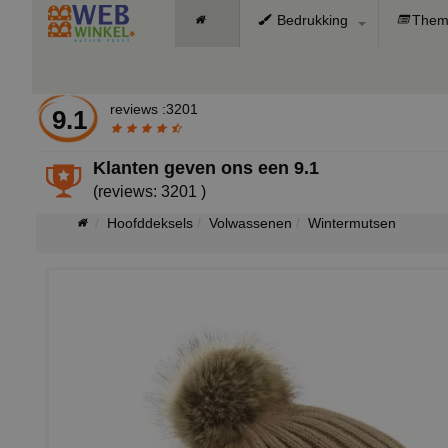
Bedrukking
Them
reviews :3201
9.1
Klanten geven ons een
9.1
(reviews: 3201 )
Hoofddeksels
Volwassenen
Wintermutsen