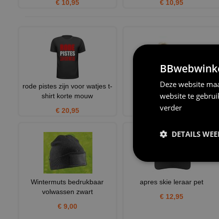
€ 10,95
€ 10,95
BBwebwinkel
Deze website maa
rode pistes zijn voor watjes t-
Wintermuts trendy look
website te gebru
shirt korte mouw
oatmeal volwassen
verder
€ 20,95
€ 10,95
DETAILS WE
Wintermuts bedrukbaar
apres skie leraar pet
volwassen zwart
€ 12,95
€ 9,00