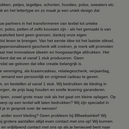
kken, petjes, tegeltjes, schorten, hoodies, polos, sweaters etc.
uk en het lettertype en zo maak je een uniek design dat
ouw partners in het transformeren van textiel tot unieke
, polos, petten of zelfs koussen zijn - als het gemaakt is van
eativiteit kent geen grenzen, dankzij onze eigen
ot leven te brengen. Van het eerste idee tot het laatste stiksel,
n gepersonaliseerd geschenk wilt creëren, je merk wilt promoten
 paraat met innovatieve ideeën en hoogwaardige afdrukken. Het
tekent dat we al vanaf 1 stuk produceren. Geen
t we geloven dat elke creatie belangrijk is.
lie vereniging, als kraamcadeau, relatiegeschenk, verjaardag,
om iemand een persoonlijk en origineel cadeau te geven.
 en bestellen al vanaf 1 stuk. Wij bedrukken de kleding in
orgen, de prijs laag houden en snelle levering garanderen.
drijven, zowel grote maar ook als het gaat om kleine oplagen. Op
erp op een textiel wilt laten bedrukken? Wij zijn specialist in
t je in gesprek over de wensen!
 of ander soort kleding? Geen probleem bij BBwebwinkel! Wij
ij grotere aantallen altijd even contact met ons op! Wij kunnen
en vrijblijvend contact met ons op als je benieuwd bent naar