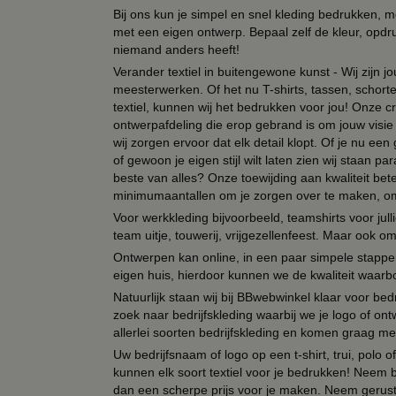
Bij ons kun je simpel en snel kleding bedrukken, mo
met een eigen ontwerp. Bepaal zelf de kleur, opdr
niemand anders heeft!
Verander textiel in buitengewone kunst - Wij zijn j
meesterwerken. Of het nu T-shirts, tassen, schorten
textiel, kunnen wij het bedrukken voor jou! Onze cr
ontwerpafdeling die erop gebrand is om jouw visie t
wij zorgen ervoor dat elk detail klopt. Of je nu ee
of gewoon je eigen stijl wilt laten zien wij staan
beste van alles? Onze toewijding aan kwaliteit be
minimumaantallen om je zorgen over te maken, omda
Voor werkkleding bijvoorbeeld, teamshirts voor jul
team uitje, touwerij, vrijgezellenfeest. Maar ook 
Ontwerpen kan online, in een paar simpele stappen,
eigen huis, hierdoor kunnen we de kwaliteit waarb
Natuurlijk staan wij bij BBwebwinkel klaar voor be
zoek naar bedrijfskleding waarbij we je logo of ontw
allerlei soorten bedrijfskleding en komen graag me
Uw bedrijfsnaam of logo op een t-shirt, trui, polo
kunnen elk soort textiel voor je bedrukken! Neem b
dan een scherpe prijs voor je maken. Neem gerust 