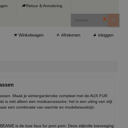
ragen
Retour & Annulering
X
Winkelwagen
Afrekenen
inloggen
wassen
lwassen. Maak je wintergarderobe compleet met de AUX FUR
niet alleen een modeaccessoire; het is een uiting van stijl
s naar een combinatie van warmte en modebewustzijn.
ANIE is de luxe faux fur pom pom. Deze stijlvolle toevoeging