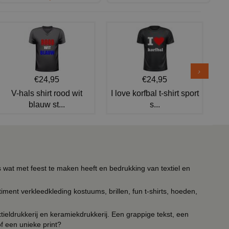
€24,95
€24,95
V-hals shirt rood wit
I love korfbal t-shirt sport
blauw st...
s...
s wat met feest te maken heeft en bedrukking van textiel en
timent verkleedkleding kostuums, brillen, fun t-shirts, hoeden,
ieldrukkerij en keramiekdrukkerij. Een grappige tekst, een
of een unieke print?