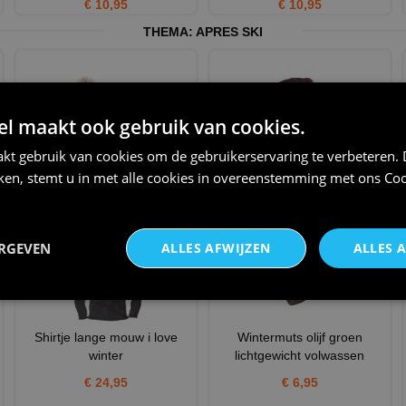
€ 10,95
€ 10,95
THEMA:
APRES SKI
 maakt ook gebruik van cookies.
kt gebruik van cookies om de gebruikerservaring te verbeteren.
Wintermutsen stijlvol klassieke
Wintermuts volwassen
iken, stemt u in met alle cookies in overeenstemming met ons
Coo
voor volwassen mil
bordeaux te personaliseren
€ 13,75
€ 7,50
ERGEVEN
ALLES AFWIJZEN
ALLES 
Shirtje lange mouw i love
Wintermuts olijf groen
winter
lichtgewicht volwassen
€ 24,95
€ 6,95