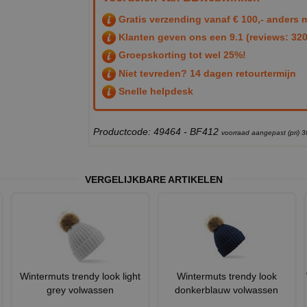
Gratis verzending vanaf € 100,- anders m
Klanten geven ons een
9.1
(reviews: 320
Groepskorting tot wel 25%!
Niet tevreden? 14 dagen retourtermijn
Snelle helpdesk
Productcode: 49464 - BF412
voorraad aangepast (pri) 
VERGELIJKBARE ARTIKELEN
Wintermuts trendy look light
Wintermuts trendy look
grey volwassen
donkerblauw volwassen