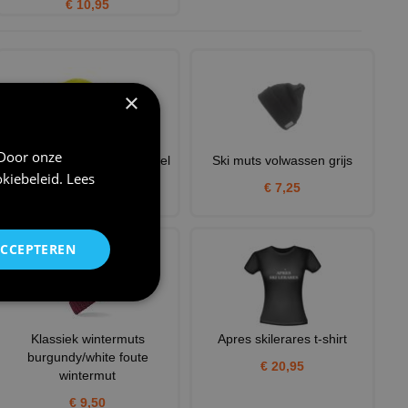
€ 10,95
×
 Door onze
Wintermuts fluoriserend geel
Ski muts volwassen grijs
kiebeleid
.
Lees
Volwassen Beanie
€ 7,25
€ 9,50
ACCEPTEREN
Klassiek wintermuts
Apres skilerares t-shirt
burgundy/white foute
€ 20,95
wintermut
€ 9,50