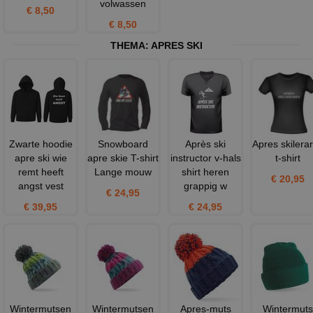
volwassen
€ 8,50
€ 8,50
THEMA:
APRES SKI
Zwarte hoodie
Snowboard
Après ski
Apres skilera
apre ski wie
apre skie T-shirt
instructor v-hals
t-shirt
remt heeft
Lange mouw
shirt heren
€ 20,95
angst vest
grappig w
€ 24,95
€ 39,95
€ 24,95
Wintermutsen
Wintermutsen
Apres-muts
Wintermuts