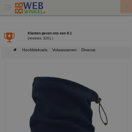
X
Klanten geven ons een
9.1
(reviews: 3201 )
Hoofddeksels
Volwassenen
Diverse