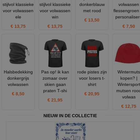
stijlvol klassieke
stijlvol klassieke
donkerblauw
volwassen
voor volwassen
voor volwassen
met rood
flessengroen 
ele
win
personalise
€ 13,50
€ 13,75
€ 13,75
€ 7,50
Halsbedekking
Pas op! ik kan
rode pistes zijn
Wintermuts
donkergrijs
zomaar over
voor losers t-
kopen? |
volwassen
skien gaan
shirt
Winterspor
praten T-shi
mutsen roo
€ 8,50
€ 20,95
volwas
€ 21,95
€ 12,75
NIEUW IN DE COLLECTIE