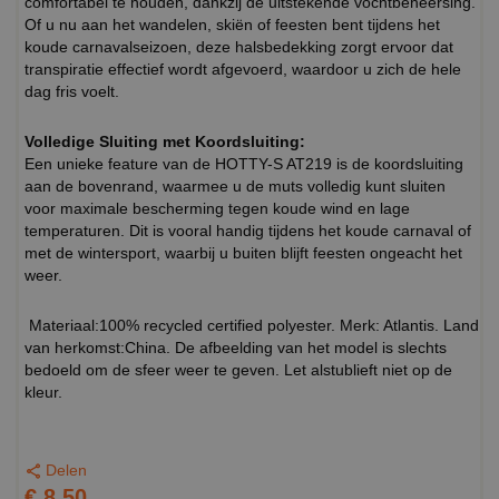
comfortabel te houden, dankzij de uitstekende vochtbeheersing.
Of u nu aan het wandelen, skiën of feesten bent tijdens het
koude carnavalseizoen, deze halsbedekking zorgt ervoor dat
transpiratie effectief wordt afgevoerd, waardoor u zich de hele
dag fris voelt.
Volledige Sluiting met Koordsluiting:
Een unieke feature van de HOTTY-S AT219 is de koordsluiting
aan de bovenrand, waarmee u de muts volledig kunt sluiten
voor maximale bescherming tegen koude wind en lage
temperaturen. Dit is vooral handig tijdens het koude carnaval of
met de wintersport, waarbij u buiten blijft feesten ongeacht het
weer.
Materiaal:100% recycled certified polyester. Merk: Atlantis. Land
van herkomst:China. De afbeelding van het model is slechts
bedoeld om de sfeer weer te geven. Let alstublieft niet op de
kleur.
Delen
€ 8,50