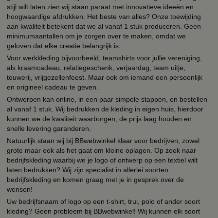
stijl wilt laten zien wij staan paraat met innovatieve ideeën en
hoogwaardige afdrukken. Het beste van alles? Onze toewijding
aan kwaliteit betekent dat we al vanaf 1 stuk produceren. Geen
minimumaantallen om je zorgen over te maken, omdat we
geloven dat elke creatie belangrijk is.
Voor werkkleding bijvoorbeeld, teamshirts voor jullie vereniging,
als kraamcadeau, relatiegeschenk, verjaardag, team uitje,
touwerij, vrijgezellenfeest. Maar ook om iemand een persoonlijk
en origineel cadeau te geven.
Ontwerpen kan online, in een paar simpele stappen, en bestellen
al vanaf 1 stuk. Wij bedrukken de kleding in eigen huis, hierdoor
kunnen we de kwaliteit waarborgen, de prijs laag houden en
snelle levering garanderen.
Natuurlijk staan wij bij BBwebwinkel klaar voor bedrijven, zowel
grote maar ook als het gaat om kleine oplagen. Op zoek naar
bedrijfskleding waarbij we je logo of ontwerp op een textiel wilt
laten bedrukken? Wij zijn specialist in allerlei soorten
bedrijfskleding en komen graag met je in gesprek over de
wensen!
Uw bedrijfsnaam of logo op een t-shirt, trui, polo of ander soort
kleding? Geen probleem bij BBwebwinkel! Wij kunnen elk soort