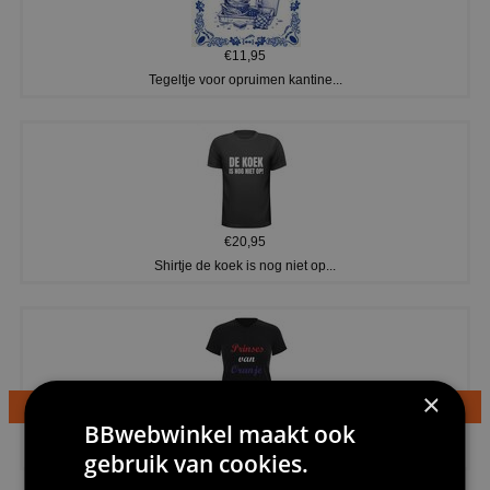
€11,95
Tegeltje voor opruimen kantine...
€20,95
Shirtje de koek is nog niet op...
×
BBwebwinkel maakt ook
€24,95
Dames v hals t-shirt prinses v...
gebruik van cookies.