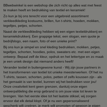
BBwebwinkel is een webshop die zich richt op alles wat met feest
te maken heeft en bedrukking van textiel en keramiek!
Zo kun je bij ons terecht voor een uitgebreid assortiment
verkleedkleding kostuums, brillen, fun t-shirts, hoeden, mokken,
tegeltjes, petjes, schorten.
Naast de verkleedkleding hebben wij een eigen textieldrukkerij en
keramiekdrukkerij. Een grappige tekst, een slogan, een quote je
bedrijfslogo, een naam, foto of een unieke print?
Bij ons kun je simpel en snel kleding bedrukken, mokken, petjes,
tegeltjes, schorten, hoodies, polos, sweaters etc. met een eigen
ontwerp. Bepaal zelf de kleur, opdruk en het lettertype en zo maak
je een uniek design dat niemand anders heeft!
Verander textiel in buitengewone kunst - Wij zijn jouw partners in
het transformeren van textiel tot unieke meesterwerken. Of het nu
T-shirts, tassen, schorten, polos, petten of zelfs koussen zijn - als
het gemaakt is van textiel, kunnen wij het bedrukken voor jou!
Onze creativiteit kent geen grenzen, dankzij onze eigen
ontwerpafdeling die erop gebrand is om jouw visie tot leven te
brengen. Van het eerste idee tot het laatste stiksel, wij zorgen
ervoor dat elk detail klopt. Of je nu een gepersonaliseerd
geschenk wilt creëren, je merk wilt promoten of gewoon je eigen