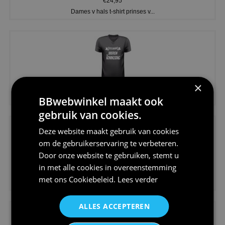
€24,95
Dames v hals t-shirt prinses v...
×
€24,95
Koningsdag shirt heren v-hals ...
BBwebwinkel maakt ook
gebruik van cookies.
Deze website maakt gebruik van cookies
om de gebruikerservaring te verbeteren.
Door onze website te gebruiken, stemt u
in met alle cookies in overeenstemming
€24,95
met ons
Cookiebeleid
.
Lees verder
V-hals shirt rood wit blauw st...
ALLES ACCEPTEREN