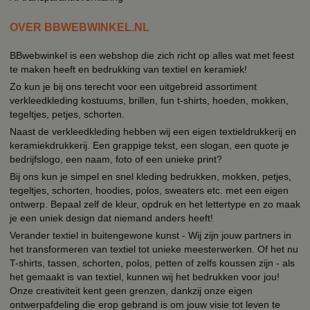
OVER BBWEBWINKEL.NL
BBwebwinkel is een webshop die zich richt op alles wat met feest
te maken heeft en bedrukking van textiel en keramiek!
Zo kun je bij ons terecht voor een uitgebreid assortiment
verkleedkleding kostuums, brillen, fun t-shirts, hoeden, mokken,
tegeltjes, petjes, schorten.
Naast de verkleedkleding hebben wij een eigen textieldrukkerij en
keramiekdrukkerij. Een grappige tekst, een slogan, een quote je
bedrijfslogo, een naam, foto of een unieke print?
Bij ons kun je simpel en snel kleding bedrukken, mokken, petjes,
tegeltjes, schorten, hoodies, polos, sweaters etc. met een eigen
ontwerp. Bepaal zelf de kleur, opdruk en het lettertype en zo maak
je een uniek design dat niemand anders heeft!
Verander textiel in buitengewone kunst - Wij zijn jouw partners in
het transformeren van textiel tot unieke meesterwerken. Of het nu
T-shirts, tassen, schorten, polos, petten of zelfs koussen zijn - als
het gemaakt is van textiel, kunnen wij het bedrukken voor jou!
Onze creativiteit kent geen grenzen, dankzij onze eigen
ontwerpafdeling die erop gebrand is om jouw visie tot leven te