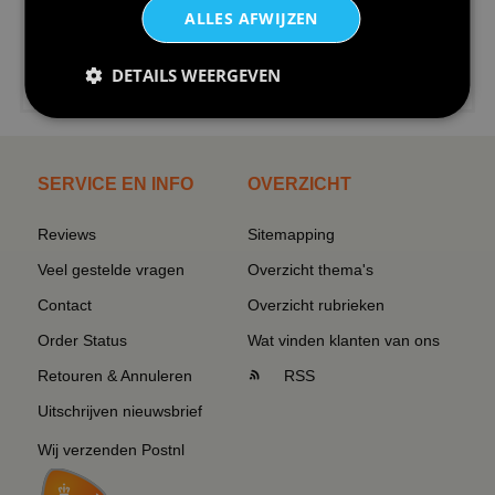
ALLES AFWIJZEN
€24,95
DETAILS WEERGEVEN
I love korfbal t-shirt sport s...
SERVICE EN INFO
OVERZICHT
Reviews
Sitemapping
Veel gestelde vragen
Overzicht thema's
Contact
Overzicht rubrieken
Order Status
Wat vinden klanten van ons
Retouren & Annuleren
RSS
Uitschrijven nieuwsbrief
Wij verzenden Postnl