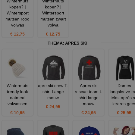
Wintermuts
Wintermuts
kopen? |
kopen? |
Wintersport
Wintersport
mutsen rood
mutsen zwart
volwas
volwa
€ 12,75
€ 12,75
THEMA:
APRES SKI
Wintermuts
apre ski crew T-
Apres ski
Dames
trendy look
shirt Lange
rescue team t-
longsleeve m
oatmeal
mouw
shirt lange
tekst après s
volwassen
mouw
lerares gec
€ 24,95
€ 10,95
€ 24,95
€ 25,95