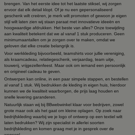
brengen. Van het eerste idee tot het laatste stiksel, wij zorgen
ervoor dat elk detail klopt. Of je nu een gepersonaliseerd
geschenk wilt creëren, je merk wilt promoten of gewoon je eigen
stijl wilt laten zien wij staan paraat met innovatieve ideeën en
hoogwaardige afdrukken. Het beste van alles? Onze toewijding
aan kwaliteit betekent dat we al vanaf 1 stuk produceren. Geen
minimumaantallen om je zorgen over te maken, omdat we
geloven dat elke creatie belangrijk is.
Voor werkkleding bijvoorbeeld, teamshirts voor jullie vereniging,
als kraamcadeau, relatiegeschenk, verjaardag, team uitje,
touwerij, vrijgezellenfeest. Maar ook om iemand een persoonlijk
en origineel cadeau te geven.
Ontwerpen kan online, in een paar simpele stappen, en bestellen
al vanaf 1 stuk. Wij bedrukken de kleding in eigen huis, hierdoor
kunnen we de kwaliteit waarborgen, de prijs laag houden en
snelle levering garanderen.
Natuurlijk staan wij bij BBwebwinkel klaar voor bedrijven, zowel
grote maar ook als het gaat om kleine oplagen. Op zoek naar
bedrijfskleding waarbij we je logo of ontwerp op een textiel wilt
laten bedrukken? Wij zijn specialist in allerlei soorten
bedrijfskleding en komen graag met je in gesprek over de
wensen!