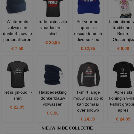
Wintermuts
rode pistes zijn
Pet voor het
t-shirt dirndl 
volwassen
voor losers t-
apres ski
traditionele
donkerblauw te
shirt
rescue team in
Beiers
personaliseren
diverse kleu
Oostenrijks
€ 20,95
€ 7,50
€ 12,95
€ 6,00
Het is ijskoud T-
Halsbedekking
T-shirt lange
Après ski
shirt
donkerblauw
mouw pas op ik
koningin v-ha
volwassen
kan zomaar
t-shirt grapp
€ 22,95
over snowb
après
€ 8,50
€ 24,95
€ 24,95
NIEUW IN DE COLLECTIE