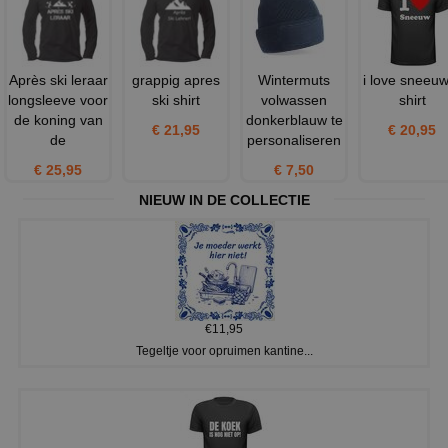
Après ski leraar
grappig apres
Wintermuts
i love sneeuw
longsleeve voor
ski shirt
volwassen
shirt
de koning van
donkerblauw te
€ 21,95
€ 20,95
de
personaliseren
€ 25,95
€ 7,50
NIEUW IN DE COLLECTIE
€11,95
Tegeltje voor opruimen kantine...