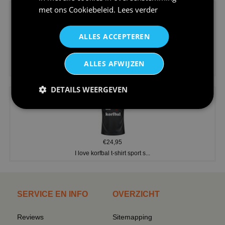
met ons
Cookiebeleid
.
Lees verder
ALLES ACCEPTEREN
€24,95
ALLES AFWIJZEN
V-hals shirt rood wit blauw st...
DETAILS WEERGEVEN
€24,95
I love korfbal t-shirt sport s...
SERVICE EN INFO
OVERZICHT
Reviews
Sitemapping