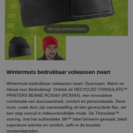
klik voor schermvullend
Wintermuts bedrukbaar volwassen zwart
Wintermuts bedrukbaar volwassen zwart. Duurzaam, Warm en
Ideaal voor Bedrukking! Ontdek de RECYCLED THINSULATE™
PRINTERS BEANIE RC934X (RC934X), een innovatieve
combinatie van duurzaamheid, comfort en personalisatie. Deze
muts, uniek door zijn samenstelling uit één gerecyclede fles, zet
een stap vooruit in milieuvriendelijke mode. De Thinsulate™
voering, met het authentieke 3M™ label binnenin genaaid, biedt
superieure warmte en comfort, zelfs in de koudste
omstandigheden.