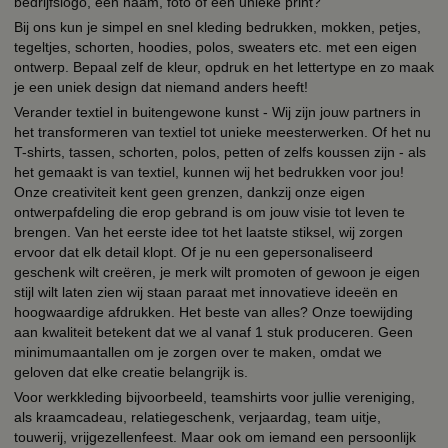
bedrijfslogo, een naam, foto of een unieke print?
Bij ons kun je simpel en snel kleding bedrukken, mokken, petjes,
tegeltjes, schorten, hoodies, polos, sweaters etc. met een eigen
ontwerp. Bepaal zelf de kleur, opdruk en het lettertype en zo maak
je een uniek design dat niemand anders heeft!
Verander textiel in buitengewone kunst - Wij zijn jouw partners in
het transformeren van textiel tot unieke meesterwerken. Of het nu
T-shirts, tassen, schorten, polos, petten of zelfs koussen zijn - als
het gemaakt is van textiel, kunnen wij het bedrukken voor jou!
Onze creativiteit kent geen grenzen, dankzij onze eigen
ontwerpafdeling die erop gebrand is om jouw visie tot leven te
brengen. Van het eerste idee tot het laatste stiksel, wij zorgen
ervoor dat elk detail klopt. Of je nu een gepersonaliseerd
geschenk wilt creëren, je merk wilt promoten of gewoon je eigen
stijl wilt laten zien wij staan paraat met innovatieve ideeën en
hoogwaardige afdrukken. Het beste van alles? Onze toewijding
aan kwaliteit betekent dat we al vanaf 1 stuk produceren. Geen
minimumaantallen om je zorgen over te maken, omdat we
geloven dat elke creatie belangrijk is.
Voor werkkleding bijvoorbeeld, teamshirts voor jullie vereniging,
als kraamcadeau, relatiegeschenk, verjaardag, team uitje,
touwerij, vrijgezellenfeest. Maar ook om iemand een persoonlijk