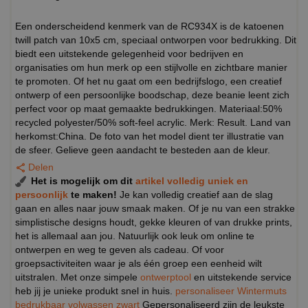
Een onderscheidend kenmerk van de RC934X is de katoenen
twill patch van 10x5 cm, speciaal ontworpen voor bedrukking. Dit
biedt een uitstekende gelegenheid voor bedrijven en
organisaties om hun merk op een stijlvolle en zichtbare manier
te promoten. Of het nu gaat om een bedrijfslogo, een creatief
ontwerp of een persoonlijke boodschap, deze beanie leent zich
perfect voor op maat gemaakte bedrukkingen. Materiaal:50%
recycled polyester/50% soft-feel acrylic. Merk: Result. Land van
herkomst:China. De foto van het model dient ter illustratie van
de sfeer. Gelieve geen aandacht te besteden aan de kleur.
Delen
Het is mogelijk om dit
artikel volledig uniek en
persoonlijk
te maken!
Je kan volledig creatief aan de slag
gaan en alles naar jouw smaak maken. Of je nu van een strakke
simplistische designs houdt, gekke kleuren of van drukke prints,
het is allemaal aan jou. Natuurlijk ook leuk om online te
ontwerpen en weg te geven als cadeau. Of voor
groepsactiviteiten waar je als één groep een eenheid wilt
uitstralen. Met onze simpele
ontwerptool
en uitstekende service
heb jij je unieke produkt snel in huis.
personaliseer Wintermuts
bedrukbaar volwassen zwart
Gepersonaliseerd zijn de leukste