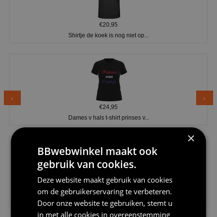
€20,95
Shirtje de koek is nog niet op...
€24,95
Dames v hals t-shirt prinses v...
×
BBwebwinkel maakt ook
gebruik van cookies.
Deze website maakt gebruik van cookies
€24,95
om de gebruikerservaring te verbeteren.
Koningsdag shirt heren v-hals ...
Door onze website te gebruiken, stemt u
in met alle cookies in overeenstemming