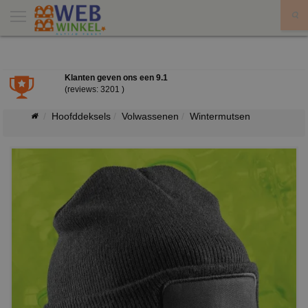
X
Klanten geven ons een
9.1
(reviews: 3201 )
Hoofddeksels
Volwassenen
Wintermutsen