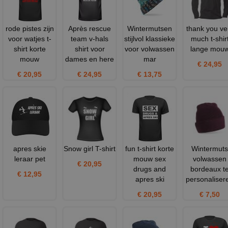
rode pistes zijn
Après rescue
Wintermutsen
thank you ve
voor watjes t-
team v-hals
stijlvol klassieke
much t-shir
shirt korte
shirt voor
voor volwassen
lange mou
mouw
dames en here
mar
€ 24,95
€ 20,95
€ 24,95
€ 13,75
apres skie
Snow girl T-shirt
fun t-shirt korte
Wintermuts
leraar pet
mouw sex
volwassen
€ 20,95
drugs and
bordeaux t
€ 12,95
apres ski
personaliser
€ 20,95
€ 7,50