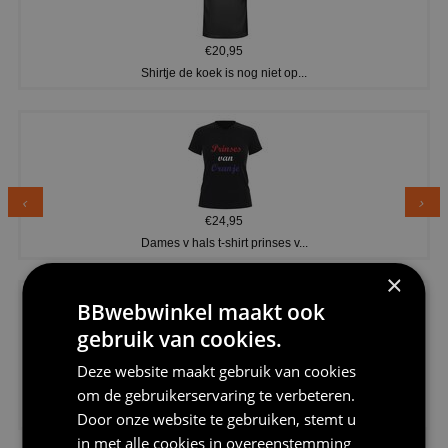
€20,95
Shirtje de koek is nog niet op...
€24,95
Dames v hals t-shirt prinses v...
×
BBwebwinkel maakt ook
gebruik van cookies.
Deze website maakt gebruik van cookies
€24,95
om de gebruikerservaring te verbeteren.
Koningsdag shirt heren v-hals ...
Door onze website te gebruiken, stemt u
in met alle cookies in overeenstemming