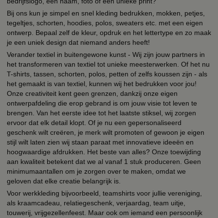
bedrijfslogo, een naam, foto of een unieke print?
Bij ons kun je simpel en snel kleding bedrukken, mokken, petjes,
tegeltjes, schorten, hoodies, polos, sweaters etc. met een eigen
ontwerp. Bepaal zelf de kleur, opdruk en het lettertype en zo maak
je een uniek design dat niemand anders heeft!
Verander textiel in buitengewone kunst - Wij zijn jouw partners in
het transformeren van textiel tot unieke meesterwerken. Of het nu
T-shirts, tassen, schorten, polos, petten of zelfs koussen zijn - als
het gemaakt is van textiel, kunnen wij het bedrukken voor jou!
Onze creativiteit kent geen grenzen, dankzij onze eigen
ontwerpafdeling die erop gebrand is om jouw visie tot leven te
brengen. Van het eerste idee tot het laatste stiksel, wij zorgen
ervoor dat elk detail klopt. Of je nu een gepersonaliseerd
geschenk wilt creëren, je merk wilt promoten of gewoon je eigen
stijl wilt laten zien wij staan paraat met innovatieve ideeën en
hoogwaardige afdrukken. Het beste van alles? Onze toewijding
aan kwaliteit betekent dat we al vanaf 1 stuk produceren. Geen
minimumaantallen om je zorgen over te maken, omdat we
geloven dat elke creatie belangrijk is.
Voor werkkleding bijvoorbeeld, teamshirts voor jullie vereniging,
als kraamcadeau, relatiegeschenk, verjaardag, team uitje,
touwerij, vrijgezellenfeest. Maar ook om iemand een persoonlijk