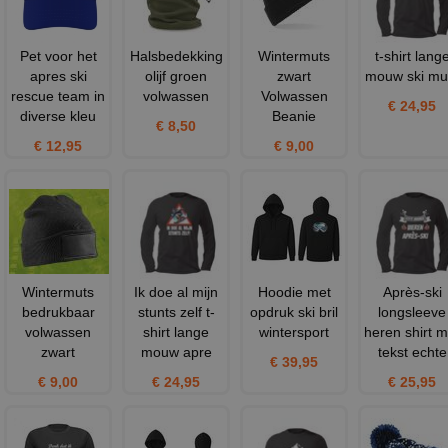
Pet voor het
Halsbedekking
Wintermuts
t-shirt lang
apres ski
olijf groen
zwart
mouw ski mu
rescue team in
volwassen
Volwassen
€ 24,95
diverse kleu
Beanie
€ 8,50
€ 12,95
€ 9,00
Wintermuts
Ik doe al mijn
Hoodie met
Après-ski
bedrukbaar
stunts zelf t-
opdruk ski bril
longsleeve
volwassen
shirt lange
wintersport
heren shirt m
zwart
mouw apre
tekst echte
€ 39,95
€ 9,00
€ 24,95
€ 25,95