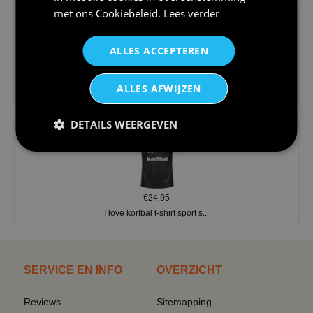
met ons
Cookiebeleid
.
Lees verder
ALLES ACCEPTEREN
€24,95
ALLES AFWIJZEN
V-hals shirt rood wit blauw st...
DETAILS WEERGEVEN
€24,95
I love korfbal t-shirt sport s...
SERVICE EN INFO
OVERZICHT
Reviews
Sitemapping