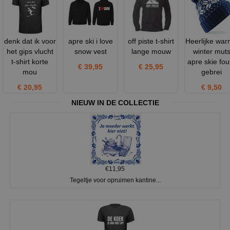
denk dat ik voor
apre ski i love
off piste t-shirt
Heerlijke wa
het gips vlucht
snow vest
lange mouw
winter mut
t-shirt korte
apre skie fou
€ 39,95
€ 25,95
mou
gebrei
€ 20,95
€ 9,50
NIEUW IN DE COLLECTIE
€11,95
Tegeltje voor opruimen kantine...