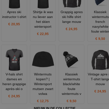
Apres ski
Shirtje ik was
Grappig apres
Klassiek
instructor t-shirt
nu liever aan
ski hilfe shirt
wintermuts
het skien
lange mouw
french
€ 20,95
wintersport
navy/white
€ 24,95
foute winte
€ 22,95
€ 9,50
V-hals shirt
Wintermuts
Klassiek
Vintage apre 
dames en
kopen? |
wintermuts
T-shirt lang
heren grappige
Wintersport
black/white
mouw
après-ski o
mutsen zwart
foute
€ 24,95
volwa
wintermuts v
€ 24,95
€ 12,75
€ 9,50
NIEUW IN DE COLLECTIE