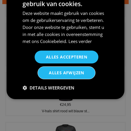
gebruik van cookies.
€24,95
Dames v hals t-shirt prinses v...
Deze website maakt gebruik van cookies
om de gebruikerservaring te verbeteren.
Door onze website te gebruiken, stemt u
in met alle cookies in overeenstemming
met ons
Cookiebeleid
.
Lees verder
€24,95
ALLES ACCEPTEREN
Koningsdag shirt heren v-hals ...
ALLES AFWIJZEN
DETAILS WEERGEVEN
€24,95
V-hals shirt rood wit blauw st...