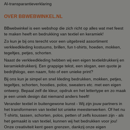
AI-transparantieverklaring
OVER BBWEBWINKEL.NL
BBwebwinkel is een webshop die zich richt op alles wat met feest
te maken heeft en bedrukking van textiel en keramiek!
Zo kun je bij ons terecht voor een uitgebreid assortiment
verkleedkleding kostuums, brillen, fun t-shirts, hoeden, mokken,
tegeltjes, petjes, schorten.
Naast de verkleedkleding hebben wij een eigen textieldrukkerij en
keramiekdrukkerij. Een grappige tekst, een slogan, een quote je
bedrijfslogo, een naam, foto of een unieke print?
Bij ons kun je simpel en snel kleding bedrukken, mokken, petjes,
tegeltjes, schorten, hoodies, polos, sweaters etc. met een eigen
ontwerp. Bepaal zelf de kleur, opdruk en het lettertype en zo maak
je een uniek design dat niemand anders heeft!
Verander textiel in buitengewone kunst - Wij zijn jouw partners in
het transformeren van textiel tot unieke meesterwerken. Of het nu
T-shirts, tassen, schorten, polos, petten of zelfs koussen zijn - als
het gemaakt is van textiel, kunnen wij het bedrukken voor jou!
Onze creativiteit kent geen grenzen, dankzij onze eigen