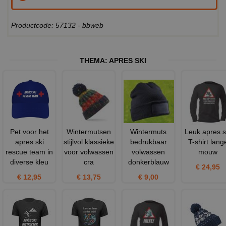
Productcode: 57132 - bbweb
THEMA:
APRES SKI
Pet voor het
Wintermutsen
Wintermuts
Leuk apres s
apres ski
stijlvol klassieke
bedrukbaar
T-shirt lang
rescue team in
voor volwassen
volwassen
mouw
diverse kleu
cra
donkerblauw
€ 24,95
€ 12,95
€ 13,75
€ 9,00