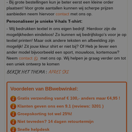
- Bij grote bestellingen kun je beter eerst een kleine order
plaatsen! Voor grote aantallen kunnen wij scherpe prijzen
aanbieden neem hiervoor
contact
met ons op.
Personaliseer je unieke V-hals T-shirt:
- Wij bedrukken textiel in ons eigen bedrijf. Hierdoor zijn de
mogelijkheden eindeloos! Zo kunnen wij bedrijfslogo's voor je op
textiel printen! Maar ook andere teksten en afbeelding zijn
mogelijk! Zit jouw kleur shirt er niet bij? Of Heb je liever een
ander model bijvoorbeeld een sport, mouwloos, kortemouw?
Neem
contact
met ons op. Wij helpen je graag verder om tot
een uniek ontwerp te komen
BEKIJK HET THEMA :
APRES SKI
Voordelen van BBwebwinkel:
Gratis verzending vanaf € 100,- anders maar €4,95 !
Klanten geven ons een
9.1
(reviews: 3201 )
Groepskorting tot wel 25%!
Niet tevreden? 14 dagen retourtermijn
Snelle helpdesk