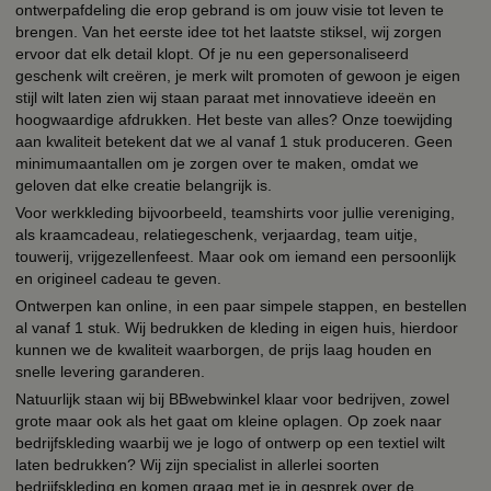
ontwerpafdeling die erop gebrand is om jouw visie tot leven te
brengen. Van het eerste idee tot het laatste stiksel, wij zorgen
ervoor dat elk detail klopt. Of je nu een gepersonaliseerd
geschenk wilt creëren, je merk wilt promoten of gewoon je eigen
stijl wilt laten zien wij staan paraat met innovatieve ideeën en
hoogwaardige afdrukken. Het beste van alles? Onze toewijding
aan kwaliteit betekent dat we al vanaf 1 stuk produceren. Geen
minimumaantallen om je zorgen over te maken, omdat we
geloven dat elke creatie belangrijk is.
Voor werkkleding bijvoorbeeld, teamshirts voor jullie vereniging,
als kraamcadeau, relatiegeschenk, verjaardag, team uitje,
touwerij, vrijgezellenfeest. Maar ook om iemand een persoonlijk
en origineel cadeau te geven.
Ontwerpen kan online, in een paar simpele stappen, en bestellen
al vanaf 1 stuk. Wij bedrukken de kleding in eigen huis, hierdoor
kunnen we de kwaliteit waarborgen, de prijs laag houden en
snelle levering garanderen.
Natuurlijk staan wij bij BBwebwinkel klaar voor bedrijven, zowel
grote maar ook als het gaat om kleine oplagen. Op zoek naar
bedrijfskleding waarbij we je logo of ontwerp op een textiel wilt
laten bedrukken? Wij zijn specialist in allerlei soorten
bedrijfskleding en komen graag met je in gesprek over de