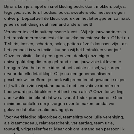
Bij ons kun je simpel en snel kleding bedrukken, mokken, petjes,
tegeltjes, schorten, hoodies, polos, sweaters etc. met een eigen
ontwerp. Bepaal zelf de kleur, opdruk en het lettertype en zo maak
je een uniek design dat niemand anders heeft!
Verander textiel in buitengewone kunst - Wij zijn jouw partners in
het transformeren van textiel tot unieke meesterwerken. Of het nu
T-shirts, tassen, schorten, polos, petten of zelfs koussen zijn - als
het gemaakt is van textiel, kunnen wij het bedrukken voor jou!
Onze creativiteit kent geen grenzen, dankzij onze eigen
ontwerpafdeling die erop gebrand is om jouw visie tot leven te
brengen. Van het eerste idee tot het laatste stiksel, wij zorgen
ervoor dat elk detail klopt. Of je nu een gepersonaliseerd
geschenk wilt creëren, je merk wilt promoten of gewoon je eigen
stijl wilt laten zien wij staan paraat met innovatieve ideeën en
hoogwaardige afdrukken. Het beste van alles? Onze toewijding
aan kwaliteit betekent dat we al vanaf 1 stuk produceren. Geen
minimumaantallen om je zorgen over te maken, omdat we
geloven dat elke creatie belangrijk is.
Voor werkkleding bijvoorbeeld, teamshirts voor jullie vereniging,
als kraamcadeau, relatiegeschenk, verjaardag, team uitje,
touwerij, vrijgezellenfeest. Maar ook om iemand een persoonlijk