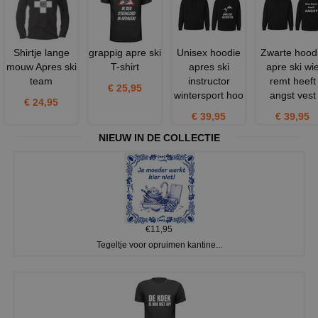
Shirtje lange
grappig apre ski
Unisex hoodie
Zwarte hood
mouw Apres ski
T-shirt
apres ski
apre ski wi
team
instructor
remt heeft
€ 25,95
wintersport hoo
angst vest
€ 24,95
€ 39,95
€ 39,95
NIEUW IN DE COLLECTIE
€11,95
Tegeltje voor opruimen kantine...