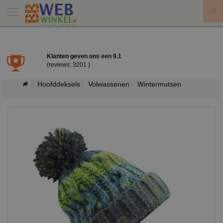
X
Klanten geven ons een
9.1
(reviews: 3201 )
Hoofddeksels
Volwassenen
Wintermutsen