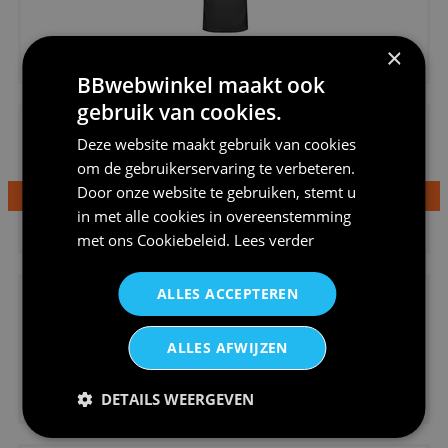
€20,95
×
Shirtje de koek is nog niet op...
BBwebwinkel maakt ook
gebruik van cookies.
Deze website maakt gebruik van cookies
om de gebruikerservaring te verbeteren.
Door onze website te gebruiken, stemt u
in met alle cookies in overeenstemming
€24,95
met ons
Cookiebeleid
.
Lees verder
Dames v hals t-shirt prinses v...
ALLES ACCEPTEREN
ALLES AFWIJZEN
€24,95
DETAILS WEERGEVEN
Koningsdag shirt heren v-hals ...