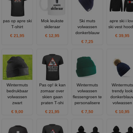
pas op apre ski
Mok leukste
Ski muts
apre ski i lo
T-shirt
skileraar
volwassen
ski vest hood
donkerblauw
€ 21,95
€ 12,95
€ 39,95
€ 7,25
Wintermuts
Pas op! ik kan
Wintermuts
Wintermuts
bedrukbaar
zomaar over
volwassen
trendy look
volwassen
skien gaan
flessengroen te
donkerblau
zwart
praten T-shi
personalisere
volwassen
€ 9,00
€ 21,95
€ 7,50
€ 10,95