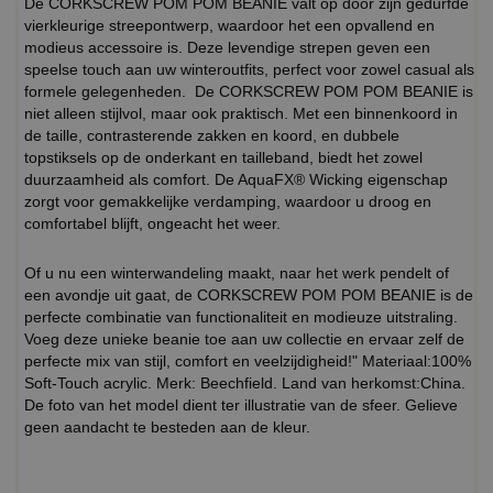
De CORKSCREW POM POM BEANIE valt op door zijn gedurfde
vierkleurige streepontwerp, waardoor het een opvallend en
modieus accessoire is. Deze levendige strepen geven een
speelse touch aan uw winteroutfits, perfect voor zowel casual als
formele gelegenheden. De CORKSCREW POM POM BEANIE is
niet alleen stijlvol, maar ook praktisch. Met een binnenkoord in
de taille, contrasterende zakken en koord, en dubbele
topstiksels op de onderkant en tailleband, biedt het zowel
duurzaamheid als comfort. De AquaFX® Wicking eigenschap
zorgt voor gemakkelijke verdamping, waardoor u droog en
comfortabel blijft, ongeacht het weer.
Of u nu een winterwandeling maakt, naar het werk pendelt of
een avondje uit gaat, de CORKSCREW POM POM BEANIE is de
perfecte combinatie van functionaliteit en modieuze uitstraling.
Voeg deze unieke beanie toe aan uw collectie en ervaar zelf de
perfecte mix van stijl, comfort en veelzijdigheid!" Materiaal:100%
Soft-Touch acrylic. Merk: Beechfield. Land van herkomst:China.
De foto van het model dient ter illustratie van de sfeer. Gelieve
geen aandacht te besteden aan de kleur.