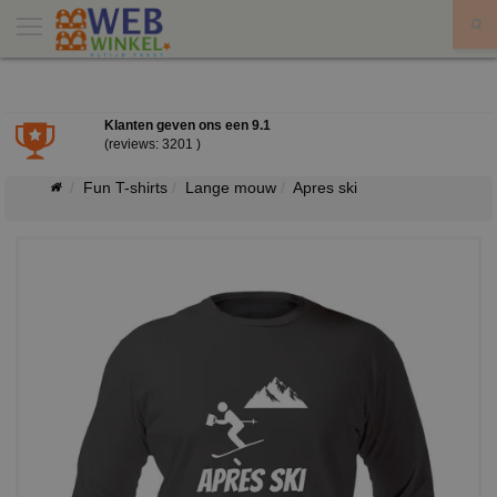
X
Klanten geven ons een
9.1
(reviews: 3201 )
Fun T-shirts
Lange mouw
Apres ski