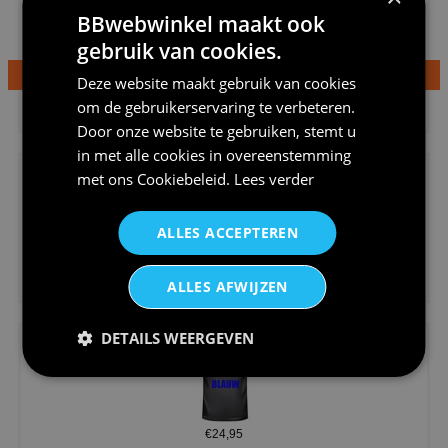
BBwebwinkel maakt ook
gebruik van cookies.
Deze website maakt gebruik van cookies
€24,95
om de gebruikerservaring te verbeteren.
Dames v hals t-shirt prinses v...
Door onze website te gebruiken, stemt u
in met alle cookies in overeenstemming
met ons
Cookiebeleid
.
Lees verder
ALLES ACCEPTEREN
€24,95
ALLES AFWIJZEN
Koningsdag shirt heren v-hals ...
DETAILS WEERGEVEN
€24,95