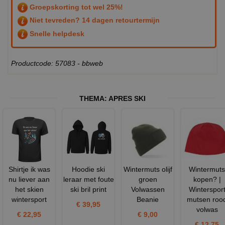
Groepskorting tot wel 25%!
Niet tevreden? 14 dagen retourtermijn
Snelle helpdesk
Productcode: 57083 - bbweb
THEMA:
APRES SKI
Shirtje ik was
Hoodie ski
Wintermuts olijf
Wintermuts
nu liever aan
leraar met foute
groen
kopen? |
het skien
ski bril print
Volwassen
Winterspor
wintersport
Beanie
mutsen roo
€ 39,95
volwas
€ 22,95
€ 9,00
€ 12,75