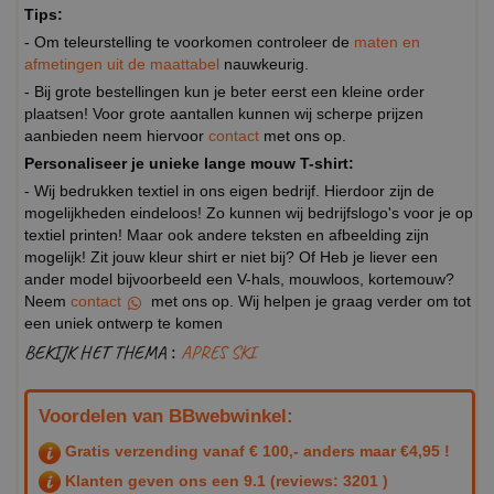
Tips:
- Om teleurstelling te voorkomen controleer de
maten en
afmetingen uit de maattabel
nauwkeurig.
- Bij grote bestellingen kun je beter eerst een kleine order
plaatsen! Voor grote aantallen kunnen wij scherpe prijzen
aanbieden neem hiervoor
contact
met ons op.
Personaliseer je unieke lange mouw T-shirt:
- Wij bedrukken textiel in ons eigen bedrijf. Hierdoor zijn de
mogelijkheden eindeloos! Zo kunnen wij bedrijfslogo's voor je op
textiel printen! Maar ook andere teksten en afbeelding zijn
mogelijk! Zit jouw kleur shirt er niet bij? Of Heb je liever een
ander model bijvoorbeeld een V-hals, mouwloos, kortemouw?
Neem
contact
met ons op. Wij helpen je graag verder om tot
een uniek ontwerp te komen
BEKIJK HET THEMA :
APRES SKI
Voordelen van BBwebwinkel:
Gratis verzending vanaf € 100,- anders maar €4,95 !
Klanten geven ons een
9.1
(reviews: 3201 )