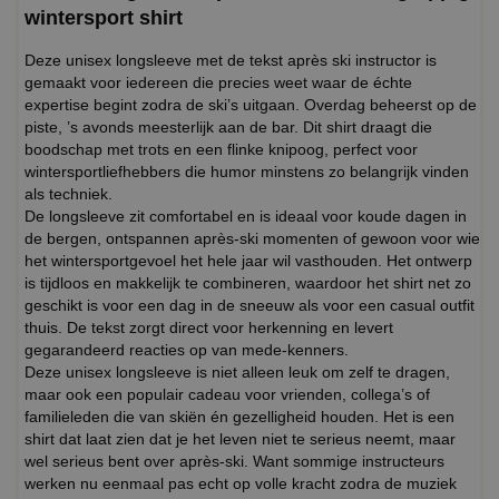
wintersport shirt
Deze unisex longsleeve met de tekst après ski instructor is
gemaakt voor iedereen die precies weet waar de échte
expertise begint zodra de ski’s uitgaan. Overdag beheerst op de
piste, ’s avonds meesterlijk aan de bar. Dit shirt draagt die
boodschap met trots en een flinke knipoog, perfect voor
wintersportliefhebbers die humor minstens zo belangrijk vinden
als techniek.
De longsleeve zit comfortabel en is ideaal voor koude dagen in
de bergen, ontspannen après-ski momenten of gewoon voor wie
het wintersportgevoel het hele jaar wil vasthouden. Het ontwerp
is tijdloos en makkelijk te combineren, waardoor het shirt net zo
geschikt is voor een dag in de sneeuw als voor een casual outfit
thuis. De tekst zorgt direct voor herkenning en levert
gegarandeerd reacties op van mede-kenners.
Deze unisex longsleeve is niet alleen leuk om zelf te dragen,
maar ook een populair cadeau voor vrienden, collega’s of
familieleden die van skiën én gezelligheid houden. Het is een
shirt dat laat zien dat je het leven niet te serieus neemt, maar
wel serieus bent over après-ski. Want sommige instructeurs
werken nu eenmaal pas echt op volle kracht zodra de muziek