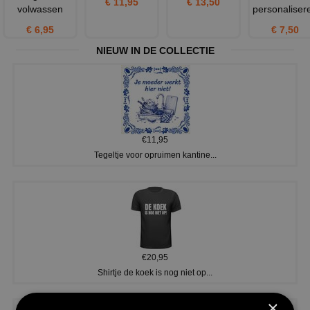
€ 11,95
€ 13,50
volwassen
personaliser
€ 6,95
€ 7,50
NIEUW IN DE COLLECTIE
€11,95
Tegeltje voor opruimen kantine...
€20,95
Shirtje de koek is nog niet op...
×