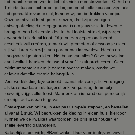
het transformeren van textiel tot unieke meesterwerken. Of het nu
T-shirts, tassen, schorten, polos, petten of zelfs koussen zijn - als
het gemaakt is van textiel, kunnen wij het bedrukken voor jou!
Onze creativiteit kent geen grenzen, dankzij onze eigen
ontwerpafdeling die erop gebrand is om jouw visie tot leven te
brengen. Van het eerste idee tot het laatste stiksel, wij zorgen
ervoor dat elk detail klopt. Of je nu een gepersonaliseerd
geschenk wilt creëren, je merk wilt promoten of gewoon je eigen
stijl wilt laten zien wij staan paraat met innovatieve ideeën en
hoogwaardige afdrukken. Het beste van alles? Onze toewijding
aan kwaliteit betekent dat we al vanaf 1 stuk produceren. Geen
minimumaantallen om je zorgen over te maken, omdat we
geloven dat elke creatie belangrijk is.
Voor werkkleding bijvoorbeeld, teamshirts voor jullie vereniging,
als kraamcadeau, relatiegeschenk, verjaardag, team uitje,
touwerij, vrijgezellenfeest. Maar ook om iemand een persoonlijk
en origineel cadeau te geven.
Ontwerpen kan online, in een paar simpele stappen, en bestellen
al vanaf 1 stuk. Wij bedrukken de kleding in eigen huis, hierdoor
kunnen we de kwaliteit waarborgen, de prijs laag houden en
snelle levering garanderen.
Natuurlijk staan wij bij BBwebwinkel klaar voor bedrijven, zowel