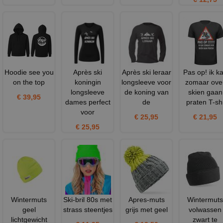
Hoodie see you
Après ski
Après ski leraar
Pas op! ik k
on the top
koningin
longsleeve voor
zomaar ove
longsleeve
de koning van
skien gaan
€ 39,95
dames perfect
de
praten T-sh
voor
€ 25,95
€ 21,95
€ 25,95
Wintermuts
Ski-bril 80s met
Apres-muts
Wintermuts
geel
strass steentjes
grijs met geel
volwassen
lichtgewicht
zwart te