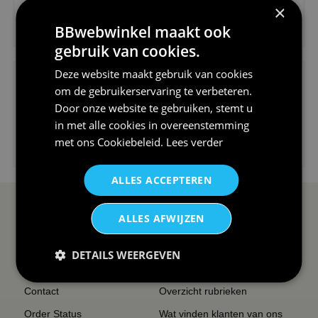
×
€24,95
BBwebwinkel maakt ook
V-hals shirt rood wit blauw st...
gebruik van cookies.
Deze website maakt gebruik van cookies
om de gebruikerservaring te verbeteren.
Door onze website te gebruiken, stemt u
in met alle cookies in overeenstemming
met ons
Cookiebeleid
.
Lees verder
€24,95
I love korfbal t-shirt sport s...
ALLES ACCEPTEREN
SERVICE EN INFO
OVERZICHT
ALLES AFWIJZEN
Reviews
Sitemapping
DETAILS WEERGEVEN
Veel gestelde vragen
Overzicht thema's
Contact
Overzicht rubrieken
Order Status
Wat vinden klanten van ons