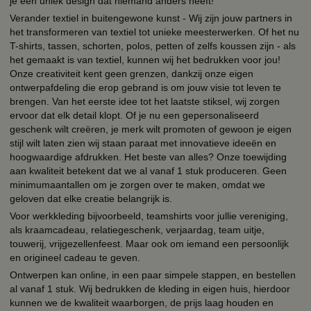
je een uniek design dat niemand anders heeft!
Verander textiel in buitengewone kunst - Wij zijn jouw partners in
het transformeren van textiel tot unieke meesterwerken. Of het nu
T-shirts, tassen, schorten, polos, petten of zelfs koussen zijn - als
het gemaakt is van textiel, kunnen wij het bedrukken voor jou!
Onze creativiteit kent geen grenzen, dankzij onze eigen
ontwerpafdeling die erop gebrand is om jouw visie tot leven te
brengen. Van het eerste idee tot het laatste stiksel, wij zorgen
ervoor dat elk detail klopt. Of je nu een gepersonaliseerd
geschenk wilt creëren, je merk wilt promoten of gewoon je eigen
stijl wilt laten zien wij staan paraat met innovatieve ideeën en
hoogwaardige afdrukken. Het beste van alles? Onze toewijding
aan kwaliteit betekent dat we al vanaf 1 stuk produceren. Geen
minimumaantallen om je zorgen over te maken, omdat we
geloven dat elke creatie belangrijk is.
Voor werkkleding bijvoorbeeld, teamshirts voor jullie vereniging,
als kraamcadeau, relatiegeschenk, verjaardag, team uitje,
touwerij, vrijgezellenfeest. Maar ook om iemand een persoonlijk
en origineel cadeau te geven.
Ontwerpen kan online, in een paar simpele stappen, en bestellen
al vanaf 1 stuk. Wij bedrukken de kleding in eigen huis, hierdoor
kunnen we de kwaliteit waarborgen, de prijs laag houden en