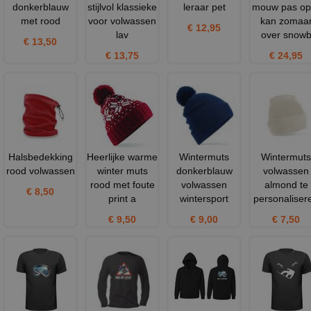
donkerblauw
stijlvol klassieke
leraar pet
mouw pas op 
met rood
voor volwassen
kan zomaa
€ 12,95
lav
over snow
€ 13,50
€ 13,75
€ 24,95
Halsbedekking
Heerlijke warme
Wintermuts
Wintermuts
rood volwassen
winter muts
donkerblauw
volwassen
rood met foute
volwassen
almond te
€ 8,50
print a
wintersport
personaliser
€ 9,50
€ 9,00
€ 7,50