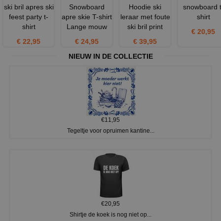
ski bril apres ski
Snowboard
Hoodie ski
snowboard t
feest party t-
apre skie T-shirt
leraar met foute
shirt
shirt
Lange mouw
ski bril print
€ 20,95
€ 22,95
€ 24,95
€ 39,95
NIEUW IN DE COLLECTIE
€11,95
Tegeltje voor opruimen kantine...
€20,95
Shirtje de koek is nog niet op...