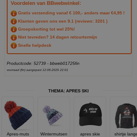
Voordelen van BBwebwinkel:
Gratis verzending vanaf € 100,- anders maar €4,95 !
Klanten geven ons een
9.1
(reviews: 3201 )
Groepskorting tot wel 25%!
Niet tevreden? 14 dagen retourtermijn
Snelle helpdesk
Productcode: 52739 - bbweb01725fin
voorraad (fin) aangepast 12-06-2026 22:01
THEMA:
APRES SKI
Apres-muts
Wintermutsen
apres skie
shirtje lang