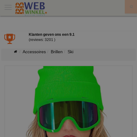
X
Klanten geven ons een
9.1
(reviews: 3201 )
Accessoires
Brillen
Ski