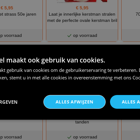
€ 5,95
€ 5,95
Laat je innerlijke kerstman stralen
met strass 50e jaren
70
met de perfecte ovale kerstman bril
p voorraad
op voorraad
 maakt ook gebruik van cookies.
kt gebruik van cookies om de gebruikerservaring te verbeteren.
iken, stemt u in met alle cookies in overeenstemming met ons
Coo
ERGEVEN
ALLES AFWIJZEN
ALLES 
€ 8,25
€ 8,25
os muertos met baard
Bril dia de los muertos schedel met
Bril dui
tanden
p voorraad
op voorraad