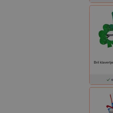
Bril klavertj
o