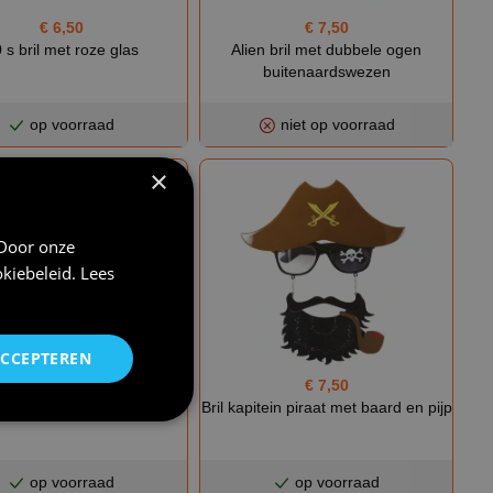
€ 6,50
€ 7,50
 s bril met roze glas
Alien bril met dubbele ogen
buitenaardswezen
op voorraad
niet op voorraad
×
 Door onze
kiebeleid
.
Lees
ACCEPTEREN
€ 7,50
€ 7,50
vel met baard en hoorntjes
Bril kapitein piraat met baard en pijp
op voorraad
op voorraad