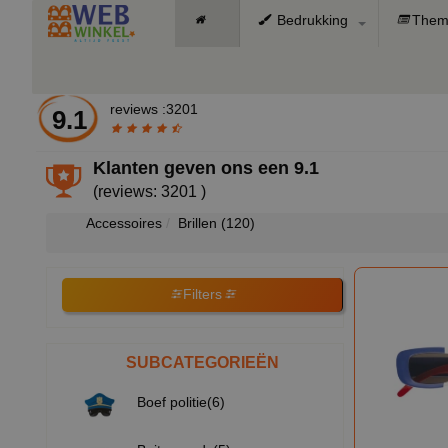
Bedrukking
Them
reviews :3201
9.1
Klanten geven ons een
9.1
(reviews: 3201 )
Accessoires
Brillen
(120)
Filters
SUBCATEGORIEËN
Boef politie(6)