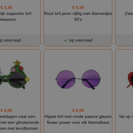
€ 5,95
€ 5,95
rijk supporter bril
Roze bril jaren vijftig met diamantjes
Zwar
olwassen
50's
p voorraad
op voorraad
€ 6,50
€ 6,50
eestdagen naar een
Hippie bril met ronde paarse glazen
Val op 
met een glinsterende
flower power voor elk themafeest
groen met kerstbomen