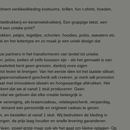
timent verkleedkleding kostuums, brillen, fun t-shirts, hoeden,
ieldrukkerij en keramiekdrukkerij. Een grappige tekst, een
of een unieke print?
kken, petjes, tegeltjes, schorten, hoodies, polos, sweaters etc.
uk en het lettertype en zo maak je een uniek design dat
ouw partners in het transformeren van textiel tot unieke
, polos, petten of zelfs koussen zijn - als het gemaakt is van
eativiteit kent geen grenzen, dankzij onze eigen
ot leven te brengen. Van het eerste idee tot het laatste stiksel,
n gepersonaliseerd geschenk wilt creëren, je merk wilt promoten
 paraat met innovatieve ideeën en hoogwaardige afdrukken. Het
tekent dat we al vanaf 1 stuk produceren. Geen
t we geloven dat elke creatie belangrijk is.
lie vereniging, als kraamcadeau, relatiegeschenk, verjaardag,
om iemand een persoonlijk en origineel cadeau te geven.
 en bestellen al vanaf 1 stuk. Wij bedrukken de kleding in
orgen, de prijs laag houden en snelle levering garanderen.
drijven, zowel grote maar ook als het gaat om kleine oplagen. Op