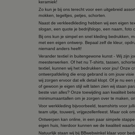
keramiek!
Zo kun je bij ons terecht voor een uitgebreid assor
mokken, tegeltjes, petjes, schorten.
Naast de verkleedkleding hebben wij een eigen text
slogan, een quote je bedrijfslogo, een naam, foto 
Bij ons kun je simpel en snel kleding bedrukken, mo
met een eigen ontwerp. Bepaal zelf de kleur, opdr
niemand anders heeft!
Verander textiel in buitengewone kunst - Wij zijn j
meesterwerken. Of het nu T-shirts, tassen, schorten
textiel, kunnen wij het bedrukken voor jou! Onze cr
ontwerpafdeling die erop gebrand is om jouw visie t
wij zorgen ervoor dat elk detail klopt. Of je nu ee
of gewoon je eigen stijl wilt laten zien wij staan
beste van alles? Onze toewijding aan kwaliteit be
minimumaantallen om je zorgen over te maken, omda
Voor werkkleding bijvoorbeeld, teamshirts voor jul
team uitje, touwerij, vrijgezellenfeest. Maar ook 
Ontwerpen kan online, in een paar simpele stappen,
eigen huis, hierdoor kunnen we de kwaliteit waarb
Natuurlijk staan wij bij BBwebwinkel klaar voor be