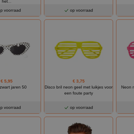
het...
p voorraad
op voorraad
€ 5,95
€ 3,75
t zwart jaren 50
Disco bril neon geel met luikjes voor
Neon r
een foute party
p voorraad
op voorraad