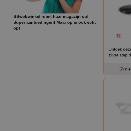
BBwebwinkel ruimt haar magazijn op!
Super aanbiedingen! Maar op is ook echt
op!
Ontdek deze 
zilver stap d
nie