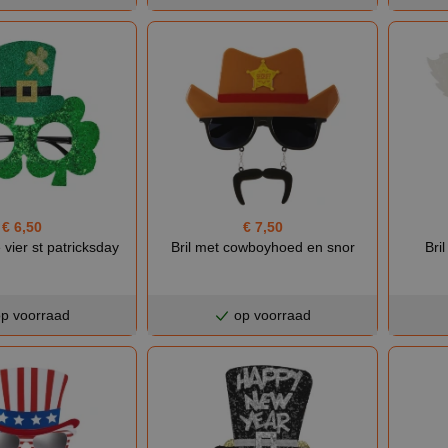
€ 6,50
€ 7,50
e vier st patricksday
Bril met cowboyhoed en snor
Bri
p voorraad
op voorraad