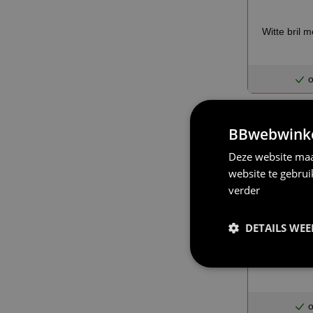
Witte bril 
o
BBwebwinkel
Deze website maa
website te gebru
verder
DETAILS WE
Bril dia de l
o