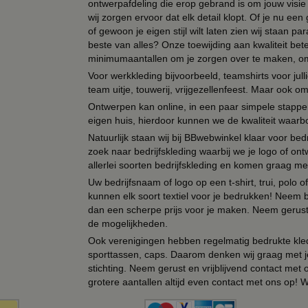
ontwerpafdeling die erop gebrand is om jouw visie t
wij zorgen ervoor dat elk detail klopt. Of je nu ee
of gewoon je eigen stijl wilt laten zien wij staan
beste van alles? Onze toewijding aan kwaliteit be
minimumaantallen om je zorgen over te maken, omda
Voor werkkleding bijvoorbeeld, teamshirts voor jul
team uitje, touwerij, vrijgezellenfeest. Maar ook 
Ontwerpen kan online, in een paar simpele stappen,
eigen huis, hierdoor kunnen we de kwaliteit waarb
Natuurlijk staan wij bij BBwebwinkel klaar voor be
zoek naar bedrijfskleding waarbij we je logo of ontw
allerlei soorten bedrijfskleding en komen graag me
Uw bedrijfsnaam of logo op een t-shirt, trui, polo
kunnen elk soort textiel voor je bedrukken! Neem b
dan een scherpe prijs voor je maken. Neem gerust 
de mogelijkheden.
Ook verenigingen hebben regelmatig bedrukte kled
sporttassen, caps. Daarom denken wij graag met j
stichting. Neem gerust en vrijblijvend contact met
grotere aantallen altijd even contact met ons op! 