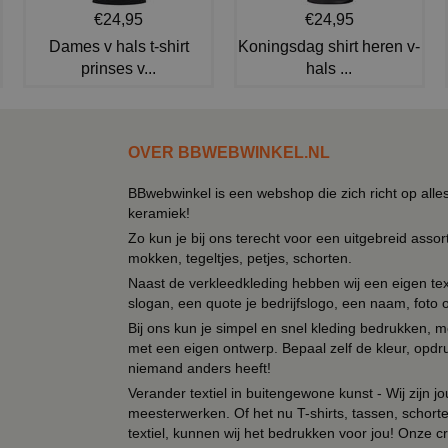
€24,95
€24,95
Dames v hals t-shirt
Koningsdag shirt heren v-
prinses v...
hals ...
OVER BBWEBWINKEL.NL
BBwebwinkel is een webshop die zich richt op alle
keramiek!
Zo kun je bij ons terecht voor een uitgebreid assor
mokken, tegeltjes, petjes, schorten.
Naast de verkleedkleding hebben wij een eigen text
slogan, een quote je bedrijfslogo, een naam, foto 
Bij ons kun je simpel en snel kleding bedrukken, mo
met een eigen ontwerp. Bepaal zelf de kleur, opdr
niemand anders heeft!
Verander textiel in buitengewone kunst - Wij zijn j
meesterwerken. Of het nu T-shirts, tassen, schorten
textiel, kunnen wij het bedrukken voor jou! Onze cr