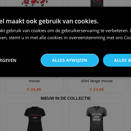
horizontale kerstman stickers
Kerst geen kersbal aan T-shirt
 maakt ook gebruik van cookies.
€ 6,95
€ 20,95
kt gebruik van cookies om de gebruikerservaring te verbeteren.
iken, stemt u in met alle cookies in overeenstemming met ons
Coo
ERGEVEN
ALLES AFWIJZEN
ALLES 
sneeuwvlokken t-shirt lange
Fijne kerst met kerstmuts T-
mouw
shirt lange mouw
€ 24,95
€ 24,95
NIEUW IN DE COLLECTIE