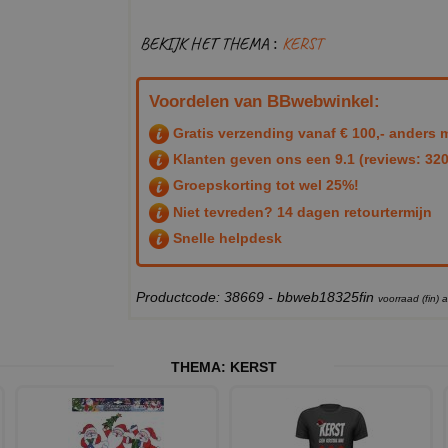
BEKIJK HET THEMA :
KERST
Voordelen van BBwebwinkel:
Gratis verzending vanaf € 100,- anders m
Klanten geven ons een
9.1
(reviews: 320
Groepskorting tot wel 25%!
Niet tevreden? 14 dagen retourtermijn
Snelle helpdesk
Productcode: 38669 - bbweb18325fin
voorraad (fin)
THEMA:
KERST