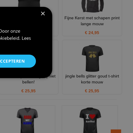
×
Pet kerst dennenbomen
Fijne Kerst met schapen print
rendieren
lange mouw
 Door onze
€ 12,95
€ 24,95
kiebeleid
.
Lees
ACCEPTEREN
Kerst shirtje smoking mij niet
jingle bells glitter goud t-shirt
bellen!
korte mouw
€ 25,95
€ 25,95