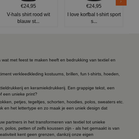
€24,95
€24,95
V-hals shirt rood wit
I love korfbal t-shirt sport
blauw st...
s...
s wat met feest te maken heeft en bedrukking van textiel en
timent verkleedkleding kostuums, brillen, fun t-shirts, hoeden,
ieldrukkerij en keramiekdrukkerij. Een grappige tekst, een
of een unieke print?
kken, petjes, tegeltjes, schorten, hoodies, polos, sweaters etc.
uk en het lettertype en zo maak je een uniek design dat
ouw partners in het transformeren van textiel tot unieke
, polos, petten of zelfs koussen zijn - als het gemaakt is van
eativiteit kent geen grenzen, dankzij onze eigen