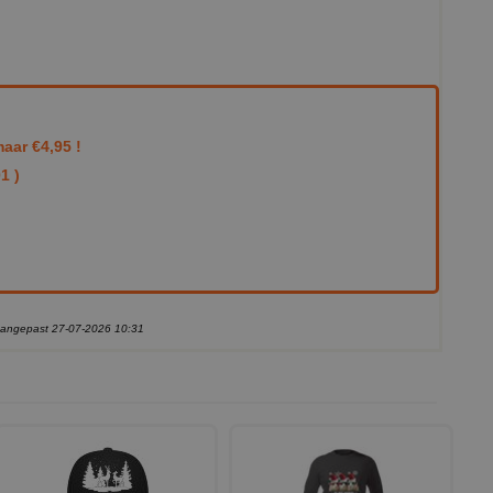
aar €4,95 !
1 )
 aangepast 27-07-2026 10:31