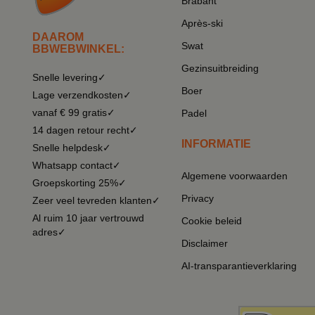
Brabant
Après-ski
DAAROM
Swat
BBWEBWINKEL:
Gezinsuitbreiding
Snelle levering✓
Boer
Lage verzendkosten✓
vanaf € 99 gratis✓
Padel
14 dagen retour recht✓
INFORMATIE
Snelle helpdesk✓
Whatsapp contact✓
Algemene voorwaarden
Groepskorting 25%✓
Privacy
Zeer veel tevreden klanten✓
Al ruim 10 jaar vertrouwd
Cookie beleid
adres✓
Disclaimer
AI-transparantieverklaring