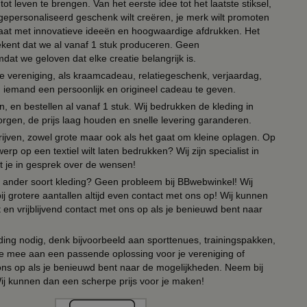
ot leven te brengen. Van het eerste idee tot het laatste stiksel,
n gepersonaliseerd geschenk wilt creëren, je merk wilt promoten
 paraat met innovatieve ideeën en hoogwaardige afdrukken. Het
tekent dat we al vanaf 1 stuk produceren. Geen
t we geloven dat elke creatie belangrijk is.
lie vereniging, als kraamcadeau, relatiegeschenk, verjaardag,
om iemand een persoonlijk en origineel cadeau te geven.
 en bestellen al vanaf 1 stuk. Wij bedrukken de kleding in
orgen, de prijs laag houden en snelle levering garanderen.
drijven, zowel grote maar ook als het gaat om kleine oplagen. Op
erp op een textiel wilt laten bedrukken? Wij zijn specialist in
t je in gesprek over de wensen!
 of ander soort kleding? Geen probleem bij BBwebwinkel! Wij
ij grotere aantallen altijd even contact met ons op! Wij kunnen
en vrijblijvend contact met ons op als je benieuwd bent naar
ing nodig, denk bijvoorbeeld aan sporttenues, trainingspakken,
e mee aan een passende oplossing voor je vereniging of
 ons op als je benieuwd bent naar de mogelijkheden. Neem bij
Wij kunnen dan een scherpe prijs voor je maken!