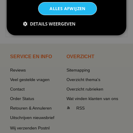
ALLES AFWIJZEN
DETAILS WEERGEVEN
€24,95
I love korfbal t-shirt sport s...
SERVICE EN INFO
OVERZICHT
Reviews
Sitemapping
Veel gestelde vragen
Overzicht thema's
Contact
Overzicht rubrieken
Order Status
Wat vinden klanten van ons
Retouren & Annuleren
RSS
Uitschrijven nieuwsbrief
Wij verzenden Postnl