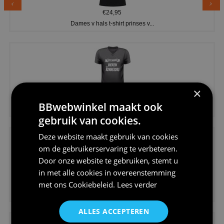
€24,95
Dames v hals t-shirt prinses v...
×
€24,95
BBwebwinkel maakt ook
Koningsdag shirt heren v-hals ...
gebruik van cookies.
Deze website maakt gebruik van cookies
om de gebruikerservaring te verbeteren.
Door onze website te gebruiken, stemt u
in met alle cookies in overeenstemming
€24,95
met ons
Cookiebeleid
.
Lees verder
V-hals shirt rood wit blauw st...
ALLES ACCEPTEREN