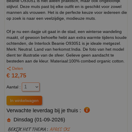
Beanie O93051 is niet alleen praktisch, maar ook ongelooflijk
stijlvol. Deze muts past bij elke outfit en is geschikt voor zowel
mannen als vrouwen. Het is de perfecte keuze voor iedereen die
op zoek is naar een veelzijdige, modieuze muts.
Of je nu een dagje uit gaat in de stad, een winterse wandeling
maakt, of gewoon behoefte hebt aan extra warmte tijdens koude
ochtenden, de Interlock Beanie O93051 is je ideale metgezel.
Merk: Neutral. Land van herkomst:India. De foto van het model
dient ter illustratie van de sfeer. Gelieve geen aandacht te
besteden aan de kleur. Materiaal:100% combed organic cotton.
Delen
€ 12,75
Aantal :
Verwachte leverdag bij je thuis :
Dinsdag (01-09-2026)
BEKIJK HET THEMA :
APRES SKI