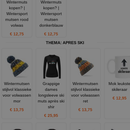
Wintermuts
Wintermuts
kopen? |
kopen? |
Wintersport
Wintersport
mutsen rood
mutsen
volwas
donkerblauw
€ 12,75
€ 12,75
THEMA:
APRES SKI
Wintermutsen
Grappige
Wintermutsen
Mok leukst
stijlvol klassieke
dames
stijlvol klassieke
skileraar
voor volwassen
longsleeve ski
voor volwassen
€ 12,95
mor
muts après ski
ret
shir
€ 13,75
€ 13,75
€ 25,95