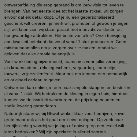
ontwerpafdeling die erop gebrand is om jouw visie tot leven te
brengen. Van het eerste idee tot het laatste stiksel, wij zorgen
ervoor dat elk detail klopt. Of je nu een gepersonaliseerd
geschenk wilt creëren, je merk wilt promoten of gewoon je eigen
stijl wilt laten zien wij staan paraat met innovatieve ideeën en
hoogwaardige afdrukken. Het beste van alles? Onze toewijding
aan kwaliteit betekent dat we al vanaf 1 stuk produceren. Geen
minimumaantallen om je zorgen over te maken, omdat we
geloven dat elke creatie belangrijk is.
Voor werkkleding bijvoorbeeld, teamshirts voor jullie vereniging,
als kraamcadeau, relatiegeschenk, verjaardag, team uitje,
touwerij, vrijgezellenfeest. Maar ook om iemand een persoonlijk
en origineel cadeau te geven.
Ontwerpen kan online, in een paar simpele stappen, en bestellen
al vanaf 1 stuk. Wij bedrukken de kleding in eigen huis, hierdoor
kunnen we de kwaliteit waarborgen, de prijs laag houden en
snelle levering garanderen.
Natuurlijk staan wij bij BBwebwinkel klaar voor bedrijven, zowel
grote maar ook als het gaat om kleine oplagen. Op zoek naar
bedrijfskleding waarbij we je logo of ontwerp op een textiel wilt
laten bedrukken? Wij zijn specialist in allerlei soorten