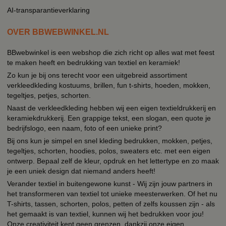
AI-transparantieverklaring
OVER BBWEBWINKEL.NL
BBwebwinkel is een webshop die zich richt op alles wat met feest
te maken heeft en bedrukking van textiel en keramiek!
Zo kun je bij ons terecht voor een uitgebreid assortiment
verkleedkleding kostuums, brillen, fun t-shirts, hoeden, mokken,
tegeltjes, petjes, schorten.
Naast de verkleedkleding hebben wij een eigen textieldrukkerij en
keramiekdrukkerij. Een grappige tekst, een slogan, een quote je
bedrijfslogo, een naam, foto of een unieke print?
Bij ons kun je simpel en snel kleding bedrukken, mokken, petjes,
tegeltjes, schorten, hoodies, polos, sweaters etc. met een eigen
ontwerp. Bepaal zelf de kleur, opdruk en het lettertype en zo maak
je een uniek design dat niemand anders heeft!
Verander textiel in buitengewone kunst - Wij zijn jouw partners in
het transformeren van textiel tot unieke meesterwerken. Of het nu
T-shirts, tassen, schorten, polos, petten of zelfs koussen zijn - als
het gemaakt is van textiel, kunnen wij het bedrukken voor jou!
Onze creativiteit kent geen grenzen, dankzij onze eigen