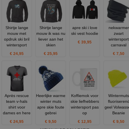
Shirtje lange
Shirtje lange
apre ski i love
nekwarmer
mouw met
mouw ik was nu
ski vest hoodie
zwart
opdruk ski bril
liever aan het
wintersport
€ 39,95
wintersport
skien
carnaval
€ 24,95
€ 25,95
€ 7,50
Après rescue
Heerlijke warme
Koffiemok voor
Wintermuts
team v-hals
winter muts
skie liefhebbers
fluoriseren
shirt voor
apre skie foute
wintersport pas
geel Volwass
dames en here
gebrei
op
Beanie
€ 24,95
€ 9,50
€ 12,95
€ 9,50