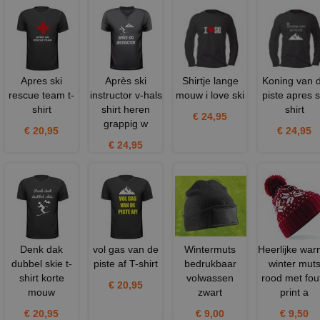
Apres ski
Après ski
Shirtje lange
Koning van 
rescue team t-
instructor v-hals
mouw i love ski
piste apres s
shirt
shirt heren
shirt
€ 24,95
grappig w
€ 20,95
€ 24,95
€ 24,95
Denk dak
vol gas van de
Wintermuts
Heerlijke wa
dubbel skie t-
piste af T-shirt
bedrukbaar
winter mut
shirt korte
volwassen
rood met fou
€ 20,95
mouw
zwart
print a
€ 20,95
€ 9,00
€ 9,50