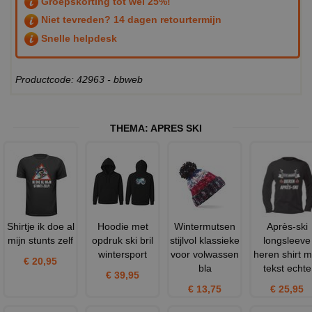
Groepskorting tot wel 25%!
Niet tevreden? 14 dagen retourtermijn
Snelle helpdesk
Productcode: 42963 - bbweb
THEMA:
APRES SKI
Shirtje ik doe al
Hoodie met
Wintermutsen
Après-ski
mijn stunts zelf
opdruk ski bril
stijlvol klassieke
longsleeve
wintersport
voor volwassen
heren shirt m
€ 20,95
bla
tekst echte
€ 39,95
€ 13,75
€ 25,95