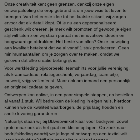
Onze creativiteit kent geen grenzen, dankzij onze eigen
ontwerpafdeling die erop gebrand is om jouw visie tot leven te
brengen. Van het eerste idee tot het laatste stiksel, wij zorgen
ervoor dat elk detail klopt. Of je nu een gepersonaliseerd
geschenk wilt creëren, je merk wilt promoten of gewoon je eigen
stijl wilt laten zien wij staan paraat met innovatieve ideeën en
hoogwaardige afdrukken. Het beste van alles? Onze toewijding
aan kwaliteit betekent dat we al vanaf 1 stuk produceren. Geen
minimumaantallen om je zorgen over te maken, omdat we
geloven dat elke creatie belangrijk is.
Voor werkkleding bijvoorbeeld, teamshirts voor jullie vereniging,
als kraamcadeau, relatiegeschenk, verjaardag, team uitje,
touwerij, vrijgezellenfeest. Maar ook om iemand een persoonlijk
en origineel cadeau te geven.
Ontwerpen kan online, in een paar simpele stappen, en bestellen
al vanaf 1 stuk. Wij bedrukken de kleding in eigen huis, hierdoor
kunnen we de kwaliteit waarborgen, de prijs laag houden en
snelle levering garanderen.
Natuurlijk staan wij bij BBwebwinkel klaar voor bedrijven, zowel
grote maar ook als het gaat om kleine oplagen. Op zoek naar
bedrijfskleding waarbij we je logo of ontwerp op een textiel wilt
laten bedrukken? Wij zijn specialist in allerlei soorten