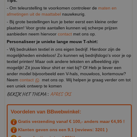
Tips:
- Om teleurstelling te voorkomen controleer de
maten en
afmetingen uit de maattabel
nauwkeurig.
- Bij grote bestellingen kun je beter eerst een kleine order
plaatsen! Voor grote aantallen kunnen wij scherpe prijzen
aanbieden neem hiervoor
contact
met ons op.
Personaliseer je unieke lange mouw T-shirt:
- Wij bedrukken textiel in ons eigen bedrijf. Hierdoor zijn de
mogelijkheden eindeloos! Zo kunnen wij bedrijfslogo's voor je op
textiel printen! Maar ook andere teksten en afbeelding zijn
mogelijk! Zit jouw kleur shirt er niet bij? Of Heb je liever een
ander model bijvoorbeeld een V-hals, mouwloos, kortemouw?
Neem
contact
met ons op. Wij helpen je graag verder om tot
een uniek ontwerp te komen
BEKIJK HET THEMA :
APRES SKI
Voordelen van BBwebwinkel:
Gratis verzending vanaf € 100,- anders maar €4,95 !
Klanten geven ons een
9.1
(reviews: 3201 )