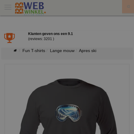
X
Klanten geven ons een
9.1
(reviews: 3201 )
Fun T-shirts
Lange mouw
Apres ski