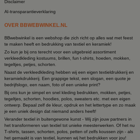
Disclaimer
AI-transparantieverklaring
OVER BBWEBWINKEL.NL
BBwebwinkel is een webshop die zich richt op alles wat met feest
te maken heeft en bedrukking van textiel en keramiek!
Zo kun je bij ons terecht voor een uitgebreid assortiment
verkleedkleding kostuums, brillen, fun t-shirts, hoeden, mokken,
tegeltjes, petjes, schorten.
Naast de verkleedkleding hebben wij een eigen textieldrukkerij en
keramiekdrukkerij. Een grappige tekst, een slogan, een quote je
bedrijfslogo, een naam, foto of een unieke print?
Bij ons kun je simpel en snel kleding bedrukken, mokken, petjes,
tegeltjes, schorten, hoodies, polos, sweaters etc. met een eigen
ontwerp. Bepaal zelf de kleur, opdruk en het lettertype en zo maak
je een uniek design dat niemand anders heeft!
Verander textiel in buitengewone kunst - Wij zijn jouw partners in
het transformeren van textiel tot unieke meesterwerken. Of het nu
T-shirts, tassen, schorten, polos, petten of zelfs koussen zijn - als
het gemaakt is van textiel, kunnen wij het bedrukken voor jou!