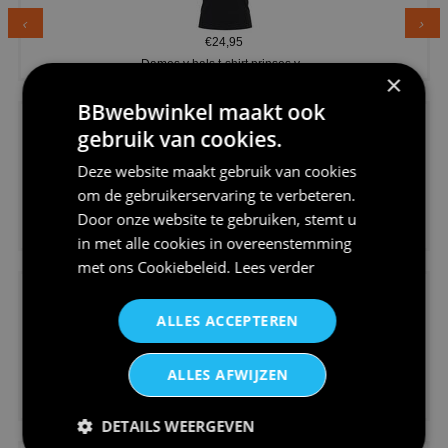
€24,95
Dames v hals t-shirt prinses v...
×
BBwebwinkel maakt ook
gebruik van cookies.
Deze website maakt gebruik van cookies
om de gebruikerservaring te verbeteren.
€24,95
Door onze website te gebruiken, stemt u
Koningsdag shirt heren v-hals ...
in met alle cookies in overeenstemming
met ons
Cookiebeleid
.
Lees verder
ALLES ACCEPTEREN
ALLES AFWIJZEN
€24,95
V-hals shirt rood wit blauw st...
DETAILS WEERGEVEN