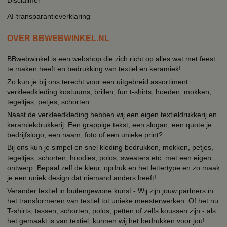
AI-transparantieverklaring
OVER BBWEBWINKEL.NL
BBwebwinkel is een webshop die zich richt op alles wat met feest
te maken heeft en bedrukking van textiel en keramiek!
Zo kun je bij ons terecht voor een uitgebreid assortiment
verkleedkleding kostuums, brillen, fun t-shirts, hoeden, mokken,
tegeltjes, petjes, schorten.
Naast de verkleedkleding hebben wij een eigen textieldrukkerij en
keramiekdrukkerij. Een grappige tekst, een slogan, een quote je
bedrijfslogo, een naam, foto of een unieke print?
Bij ons kun je simpel en snel kleding bedrukken, mokken, petjes,
tegeltjes, schorten, hoodies, polos, sweaters etc. met een eigen
ontwerp. Bepaal zelf de kleur, opdruk en het lettertype en zo maak
je een uniek design dat niemand anders heeft!
Verander textiel in buitengewone kunst - Wij zijn jouw partners in
het transformeren van textiel tot unieke meesterwerken. Of het nu
T-shirts, tassen, schorten, polos, petten of zelfs koussen zijn - als
het gemaakt is van textiel, kunnen wij het bedrukken voor jou!