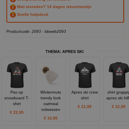
Niet tevreden? 14 dagen retourtermijn
Snelle helpdesk
Productcode: 2093 - bbweb2093
THEMA:
APRES SKI
Pas op
Wintermuts
Apres ski crew
shirt grappi
snowboard T-
trendy look
shirt
apres ski hil
shirt
oatmeal
€ 21,95
€ 22,95
volwassen
€ 22,95
€ 10,95