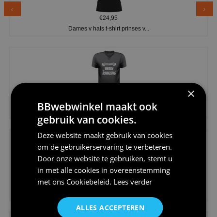
€24,95
Dames v hals t-shirt prinses v...
×
€24,95
BBwebwinkel maakt ook
Koningsdag shirt heren v-hals ...
gebruik van cookies.
Deze website maakt gebruik van cookies
om de gebruikerservaring te verbeteren.
Door onze website te gebruiken, stemt u
in met alle cookies in overeenstemming
met ons
Cookiebeleid
.
Lees verder
€24,95
V-hals shirt rood wit blauw st...
ALLES ACCEPTEREN