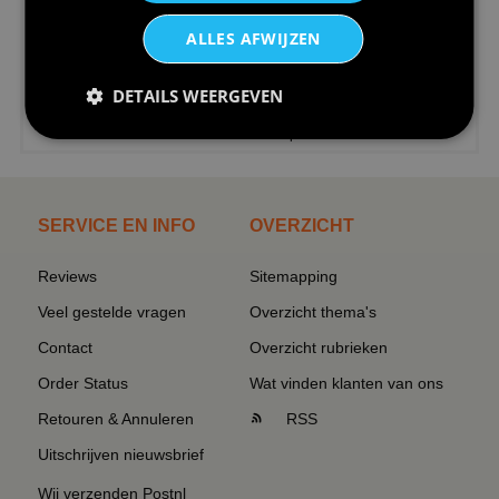
ALLES AFWIJZEN
DETAILS WEERGEVEN
€24,95
I love korfbal t-shirt sport s...
SERVICE EN INFO
OVERZICHT
Reviews
Sitemapping
Veel gestelde vragen
Overzicht thema's
Contact
Overzicht rubrieken
Order Status
Wat vinden klanten van ons
Retouren & Annuleren
RSS
Uitschrijven nieuwsbrief
Wij verzenden Postnl