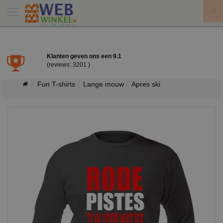
X
Klanten geven ons een
9.1
(reviews: 3201 )
Fun T-shirts
Lange mouw
Apres ski