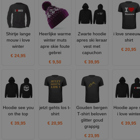
Shirtje lange
Heerlijke warme
Zwarte hoodie
i love sneeuw
mouw i love
winter muts
apres ski leraar
shirt
winter
apre skie foute
vest met
€ 20,95
gebrei
capuchon
€ 24,95
€ 9,50
€ 39,95
Hoodie see you
jetzt gehts los t-
Gouden bergen
Hoodie apre 
on the top
shirt
T-shirt beloven
i love winte
glitter goud
€ 39,95
€ 20,95
€ 39,95
grappig
€ 23,95