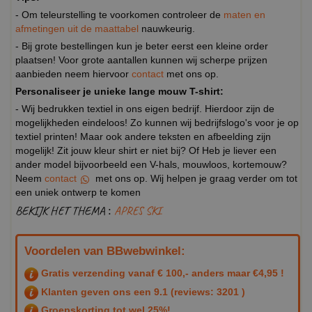
- Om teleurstelling te voorkomen controleer de
maten en
afmetingen uit de maattabel
nauwkeurig.
- Bij grote bestellingen kun je beter eerst een kleine order
plaatsen! Voor grote aantallen kunnen wij scherpe prijzen
aanbieden neem hiervoor
contact
met ons op.
Personaliseer je unieke lange mouw T-shirt:
- Wij bedrukken textiel in ons eigen bedrijf. Hierdoor zijn de
mogelijkheden eindeloos! Zo kunnen wij bedrijfslogo's voor je op
textiel printen! Maar ook andere teksten en afbeelding zijn
mogelijk! Zit jouw kleur shirt er niet bij? Of Heb je liever een
ander model bijvoorbeeld een V-hals, mouwloos, kortemouw?
Neem
contact
met ons op. Wij helpen je graag verder om tot
een uniek ontwerp te komen
BEKIJK HET THEMA :
APRES SKI
Voordelen van BBwebwinkel:
Gratis verzending vanaf € 100,- anders maar €4,95 !
Klanten geven ons een
9.1
(reviews: 3201 )
Groepskorting tot wel 25%!