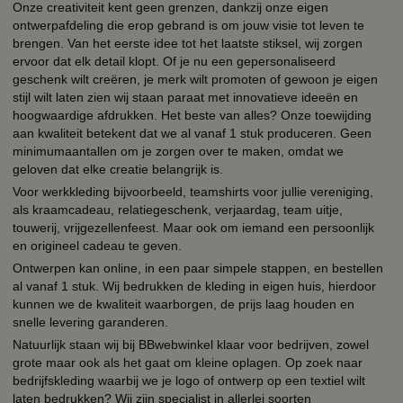
Onze creativiteit kent geen grenzen, dankzij onze eigen
ontwerpafdeling die erop gebrand is om jouw visie tot leven te
brengen. Van het eerste idee tot het laatste stiksel, wij zorgen
ervoor dat elk detail klopt. Of je nu een gepersonaliseerd
geschenk wilt creëren, je merk wilt promoten of gewoon je eigen
stijl wilt laten zien wij staan paraat met innovatieve ideeën en
hoogwaardige afdrukken. Het beste van alles? Onze toewijding
aan kwaliteit betekent dat we al vanaf 1 stuk produceren. Geen
minimumaantallen om je zorgen over te maken, omdat we
geloven dat elke creatie belangrijk is.
Voor werkkleding bijvoorbeeld, teamshirts voor jullie vereniging,
als kraamcadeau, relatiegeschenk, verjaardag, team uitje,
touwerij, vrijgezellenfeest. Maar ook om iemand een persoonlijk
en origineel cadeau te geven.
Ontwerpen kan online, in een paar simpele stappen, en bestellen
al vanaf 1 stuk. Wij bedrukken de kleding in eigen huis, hierdoor
kunnen we de kwaliteit waarborgen, de prijs laag houden en
snelle levering garanderen.
Natuurlijk staan wij bij BBwebwinkel klaar voor bedrijven, zowel
grote maar ook als het gaat om kleine oplagen. Op zoek naar
bedrijfskleding waarbij we je logo of ontwerp op een textiel wilt
laten bedrukken? Wij zijn specialist in allerlei soorten