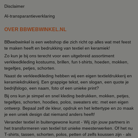
Disclaimer
AI-transparantieverklaring
OVER BBWEBWINKEL.NL
BBwebwinkel is een webshop die zich richt op alles wat met feest
te maken heeft en bedrukking van textiel en keramiek!
Zo kun je bij ons terecht voor een uitgebreid assortiment
verkleedkleding kostuums, brillen, fun t-shirts, hoeden, mokken,
tegeltjes, petjes, schorten.
Naast de verkleedkleding hebben wij een eigen textieldrukkerij en
keramiekdrukkerij. Een grappige tekst, een slogan, een quote je
bedrijfslogo, een naam, foto of een unieke print?
Bij ons kun je simpel en snel kleding bedrukken, mokken, petjes,
tegeltjes, schorten, hoodies, polos, sweaters etc. met een eigen
ontwerp. Bepaal zelf de kleur, opdruk en het lettertype en zo maak
je een uniek design dat niemand anders heeft!
Verander textiel in buitengewone kunst - Wij zijn jouw partners in
het transformeren van textiel tot unieke meesterwerken. Of het nu
T-shirts, tassen, schorten, polos, petten of zelfs koussen zijn - als