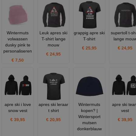
Wintermuts
Leuk apres ski
grappig apre ski
supertoll t-shi
volwassen
T-shirt lange
T-shirt
lange mou
dusky pink te
mouw
€ 25,95
€ 24,95
personaliseren
€ 24,95
€ 7,50
apre ski i love
apres ski leraar
Wintermuts
apre ski te
snow vest
t shirt
kopen? |
vest
Wintersport
€ 39,95
€ 20,95
€ 39,95
mutsen
donkerblauw