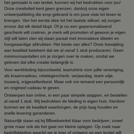
het gemaakt is van textiel, kunnen wij het bedrukken voor jou!
Onze creativiteit kent geen grenzen, dankzij onze eigen
ontwerpafdeling die erop gebrand is om jouw visie tot leven te
brengen. Van het eerste idee tot het laatste stiksel, wij zorgen
ervoor dat elk detail klopt. Of je nu een gepersonaliseerd
geschenk wilt creëren, je merk wilt promoten of gewoon je eigen
stijl wilt laten zien wij staan paraat met innovatieve ideeën en
hoogwaardige afdrukken. Het beste van alles? Onze toewijding
aan kwaliteit betekent dat we al vanaf 1 stuk produceren. Geen
minimumaantallen om je zorgen over te maken, omdat we
geloven dat elke creatie belangrijk is.
Voor werkkleding bijvoorbeeld, teamshirts voor jullie vereniging,
als kraamcadeau, relatiegeschenk, verjaardag, team uitje,
touwerij, vrijgezellenfeest. Maar ook om iemand een persoonlijk
en origineel cadeau te geven.
Ontwerpen kan online, in een paar simpele stappen, en bestellen
al vanaf 1 stuk. Wij bedrukken de kleding in eigen huis, hierdoor
kunnen we de kwaliteit waarborgen, de prijs laag houden en
snelle levering garanderen.
Natuurlijk staan wij bij BBwebwinkel klaar voor bedrijven, zowel
grote maar ook als het gaat om kleine oplagen. Op zoek naar
bedrijfskleding waarbij we je logo of ontwerp op een textiel wilt