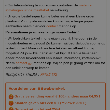
- Om teleurstelling te voorkomen controleer de
maten en
afmetingen uit de maattabel
nauwkeurig.
- Bij grote bestellingen kun je beter eerst een kleine order
plaatsen! Voor grote aantallen kunnen wij scherpe prijzen
aanbieden neem hiervoor
contact
met ons op.
Personaliseer je unieke lange mouw T-shirt:
- Wij bedrukken textiel in ons eigen bedrijf. Hierdoor zijn de
mogelijkheden eindeloos! Zo kunnen wij bedrijfslogo's voor je op
textiel printen! Maar ook andere teksten en afbeelding zijn
mogelijk! Zit jouw kleur shirt er niet bij? Of Heb je liever een
ander model bijvoorbeeld een V-hals, mouwloos, kortemouw?
Neem
contact
met ons op. Wij helpen je graag verder om tot
een uniek ontwerp te komen
BEKIJK HET THEMA :
APRES SKI
Voordelen van BBwebwinkel:
Gratis verzending vanaf € 100,- anders maar €4,95 !
Klanten geven ons een
9.1
(reviews: 3201 )
Groepskorting tot wel 25%!