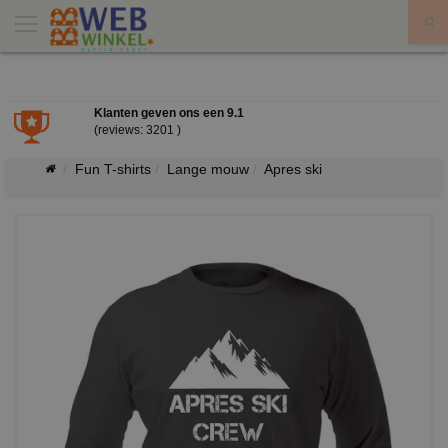
X
Klanten geven ons een
9.1
(reviews: 3201 )
Fun T-shirts
Lange mouw
Apres ski