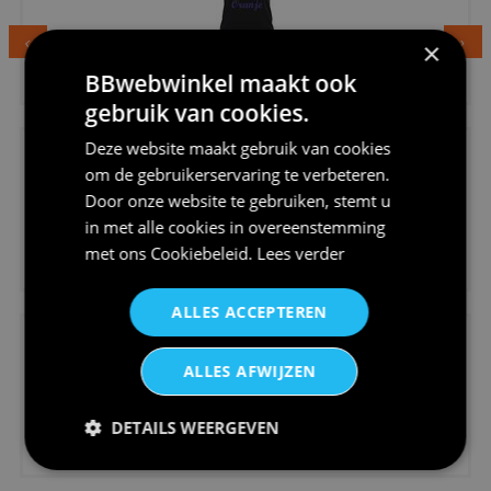
×
€24,95
BBwebwinkel maakt ook
Dames v hals t-shirt prinses v...
gebruik van cookies.
Deze website maakt gebruik van cookies
om de gebruikerservaring te verbeteren.
Door onze website te gebruiken, stemt u
in met alle cookies in overeenstemming
€24,95
met ons
Cookiebeleid
.
Lees verder
Koningsdag shirt heren v-hals ...
ALLES ACCEPTEREN
ALLES AFWIJZEN
DETAILS WEERGEVEN
€24,95
V-hals shirt rood wit blauw st...