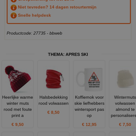
Niet tevreden? 14 dagen retourtermijn
Snelle helpdesk
Productcode: 27735 - bbweb
THEMA:
APRES SKI
Heerlijke warme
Halsbedekking
Koffiemok voor
Wintermuts
winter muts
rood volwassen
skie liefhebbers
volwassen
rood met foute
wintersport pas
almond te
€ 8,50
print a
op
personaliser
€ 9,50
€ 12,95
€ 7,50