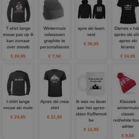
T-shirt lange
Wintermuts
apre ski team
Dames v hal
mouw pas op ik
volwassen
vest
après-ski shi
kan zomaar
graphite te
apres ski
€ 39,95
over snowb
personaliseren
lerares
€ 24,95
€ 7,50
€ 24,95
t-shirt lange
Apres ski crew
Ik was nu liever
Klassiek
mouw ski muts
shirt
aan het apres-
wintermuts
skien Koffiemok
classic
€ 24,95
€ 21,95
be
red/white fou
winter
€ 12,95
€ 9,50