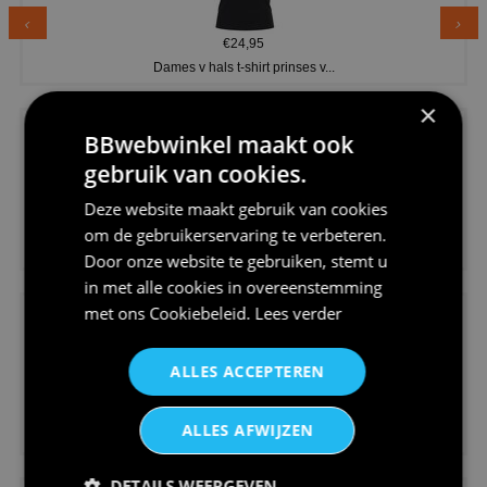
€24,95
Dames v hals t-shirt prinses v...
×
BBwebwinkel maakt ook
gebruik van cookies.
Deze website maakt gebruik van cookies
€24,95
om de gebruikerservaring te verbeteren.
Koningsdag shirt heren v-hals ...
Door onze website te gebruiken, stemt u
in met alle cookies in overeenstemming
met ons
Cookiebeleid
.
Lees verder
ALLES ACCEPTEREN
€24,95
ALLES AFWIJZEN
V-hals shirt rood wit blauw st...
DETAILS WEERGEVEN