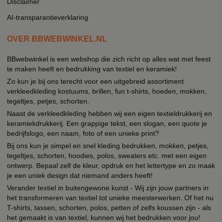
Disclaimer
AI-transparantieverklaring
OVER BBWEBWINKEL.NL
BBwebwinkel is een webshop die zich richt op alles wat met feest
te maken heeft en bedrukking van textiel en keramiek!
Zo kun je bij ons terecht voor een uitgebreid assortiment
verkleedkleding kostuums, brillen, fun t-shirts, hoeden, mokken,
tegeltjes, petjes, schorten.
Naast de verkleedkleding hebben wij een eigen textieldrukkerij en
keramiekdrukkerij. Een grappige tekst, een slogan, een quote je
bedrijfslogo, een naam, foto of een unieke print?
Bij ons kun je simpel en snel kleding bedrukken, mokken, petjes,
tegeltjes, schorten, hoodies, polos, sweaters etc. met een eigen
ontwerp. Bepaal zelf de kleur, opdruk en het lettertype en zo maak
je een uniek design dat niemand anders heeft!
Verander textiel in buitengewone kunst - Wij zijn jouw partners in
het transformeren van textiel tot unieke meesterwerken. Of het nu
T-shirts, tassen, schorten, polos, petten of zelfs koussen zijn - als
het gemaakt is van textiel, kunnen wij het bedrukken voor jou!