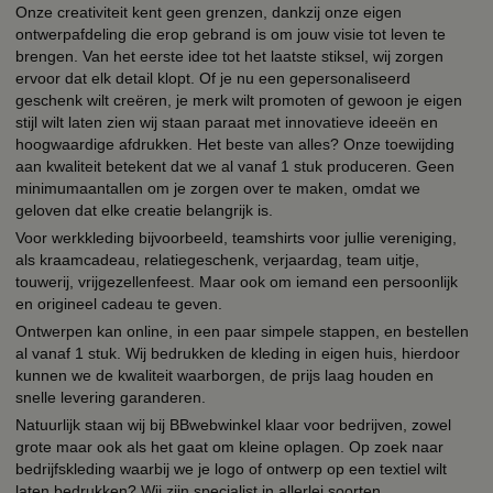
Onze creativiteit kent geen grenzen, dankzij onze eigen
ontwerpafdeling die erop gebrand is om jouw visie tot leven te
brengen. Van het eerste idee tot het laatste stiksel, wij zorgen
ervoor dat elk detail klopt. Of je nu een gepersonaliseerd
geschenk wilt creëren, je merk wilt promoten of gewoon je eigen
stijl wilt laten zien wij staan paraat met innovatieve ideeën en
hoogwaardige afdrukken. Het beste van alles? Onze toewijding
aan kwaliteit betekent dat we al vanaf 1 stuk produceren. Geen
minimumaantallen om je zorgen over te maken, omdat we
geloven dat elke creatie belangrijk is.
Voor werkkleding bijvoorbeeld, teamshirts voor jullie vereniging,
als kraamcadeau, relatiegeschenk, verjaardag, team uitje,
touwerij, vrijgezellenfeest. Maar ook om iemand een persoonlijk
en origineel cadeau te geven.
Ontwerpen kan online, in een paar simpele stappen, en bestellen
al vanaf 1 stuk. Wij bedrukken de kleding in eigen huis, hierdoor
kunnen we de kwaliteit waarborgen, de prijs laag houden en
snelle levering garanderen.
Natuurlijk staan wij bij BBwebwinkel klaar voor bedrijven, zowel
grote maar ook als het gaat om kleine oplagen. Op zoek naar
bedrijfskleding waarbij we je logo of ontwerp op een textiel wilt
laten bedrukken? Wij zijn specialist in allerlei soorten