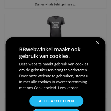
Dames v hals t-shirt prinses v...
×
€24,95
Koningsdag shirt heren v-hals ...
BBwebwinkel maakt ook
gebruik van cookies.
Deze website maakt gebruik van cookies
om de gebruikerservaring te verbeteren.
Door onze website te gebruiken, stemt u
in met alle cookies in overeenstemming
€24,95
met ons
Cookiebeleid
.
Lees verder
V-hals shirt rood wit blauw st...
ALLES ACCEPTEREN