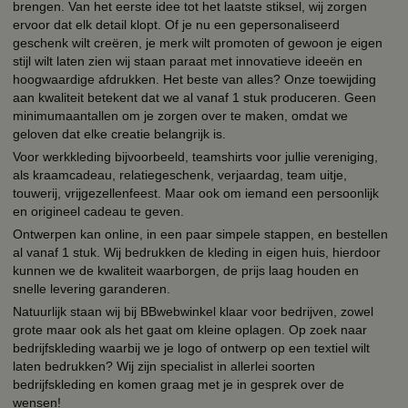
brengen. Van het eerste idee tot het laatste stiksel, wij zorgen
ervoor dat elk detail klopt. Of je nu een gepersonaliseerd
geschenk wilt creëren, je merk wilt promoten of gewoon je eigen
stijl wilt laten zien wij staan paraat met innovatieve ideeën en
hoogwaardige afdrukken. Het beste van alles? Onze toewijding
aan kwaliteit betekent dat we al vanaf 1 stuk produceren. Geen
minimumaantallen om je zorgen over te maken, omdat we
geloven dat elke creatie belangrijk is.
Voor werkkleding bijvoorbeeld, teamshirts voor jullie vereniging,
als kraamcadeau, relatiegeschenk, verjaardag, team uitje,
touwerij, vrijgezellenfeest. Maar ook om iemand een persoonlijk
en origineel cadeau te geven.
Ontwerpen kan online, in een paar simpele stappen, en bestellen
al vanaf 1 stuk. Wij bedrukken de kleding in eigen huis, hierdoor
kunnen we de kwaliteit waarborgen, de prijs laag houden en
snelle levering garanderen.
Natuurlijk staan wij bij BBwebwinkel klaar voor bedrijven, zowel
grote maar ook als het gaat om kleine oplagen. Op zoek naar
bedrijfskleding waarbij we je logo of ontwerp op een textiel wilt
laten bedrukken? Wij zijn specialist in allerlei soorten
bedrijfskleding en komen graag met je in gesprek over de
wensen!