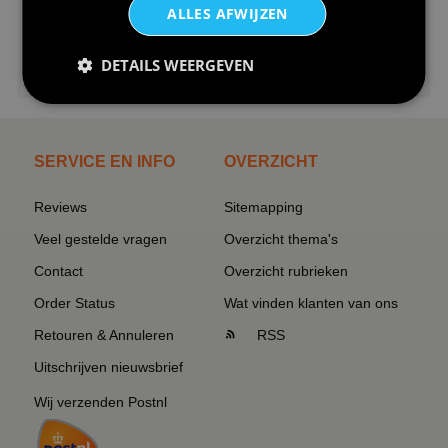
ALLES AFWIJZEN
€24,95
DETAILS WEERGEVEN
I love korfbal t-shirt sport s...
SERVICE EN INFO
OVERZICHT
Reviews
Sitemapping
Veel gestelde vragen
Overzicht thema's
Contact
Overzicht rubrieken
Order Status
Wat vinden klanten van ons
Retouren & Annuleren
RSS
Uitschrijven nieuwsbrief
Wij verzenden Postnl