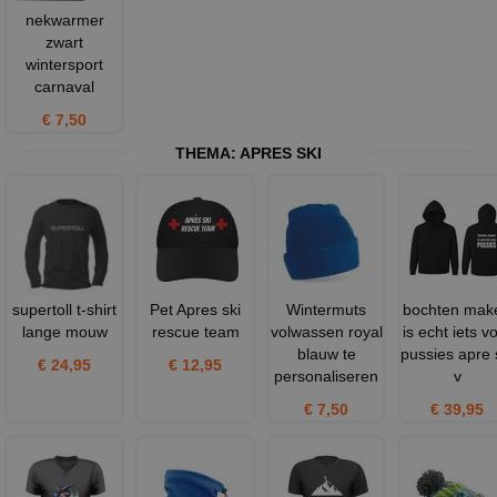
nekwarmer
zwart
wintersport
carnaval
€ 7,50
THEMA:
APRES SKI
supertoll t-shirt
Pet Apres ski
Wintermuts
bochten mak
lange mouw
rescue team
volwassen royal
is echt iets v
blauw te
pussies apre 
€ 24,95
€ 12,95
personaliseren
v
€ 7,50
€ 39,95