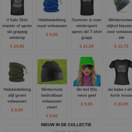
V hals Shirt
Halsbedekking
Summer is over
Wintermuts
master of après
royal volwassen
wintersport
stijlvol klassi
ski grappig
apres ski T-shirt
voor volwass
€ 8,50
wintersp
grapp
ele
€ 24,95
€ 21,95
€ 13,75
Halsbedekking
Wintermuts
Ski-bril 80s
ski babe t-shi
olijf groen
bedrukbaar
neon geel
korte mou
volwassen
volwassen
€ 9,95
€ 20,95
zwart
€ 8,50
€ 9,00
NIEUW IN DE COLLECTIE