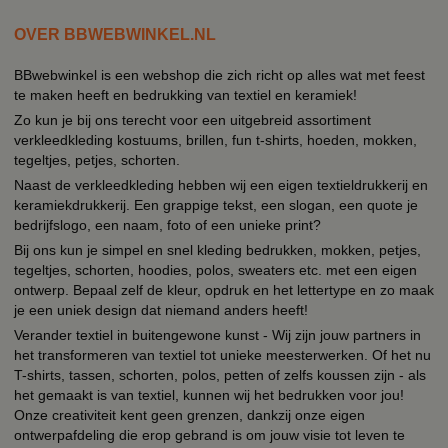
OVER BBWEBWINKEL.NL
BBwebwinkel is een webshop die zich richt op alles wat met feest
te maken heeft en bedrukking van textiel en keramiek!
Zo kun je bij ons terecht voor een uitgebreid assortiment
verkleedkleding kostuums, brillen, fun t-shirts, hoeden, mokken,
tegeltjes, petjes, schorten.
Naast de verkleedkleding hebben wij een eigen textieldrukkerij en
keramiekdrukkerij. Een grappige tekst, een slogan, een quote je
bedrijfslogo, een naam, foto of een unieke print?
Bij ons kun je simpel en snel kleding bedrukken, mokken, petjes,
tegeltjes, schorten, hoodies, polos, sweaters etc. met een eigen
ontwerp. Bepaal zelf de kleur, opdruk en het lettertype en zo maak
je een uniek design dat niemand anders heeft!
Verander textiel in buitengewone kunst - Wij zijn jouw partners in
het transformeren van textiel tot unieke meesterwerken. Of het nu
T-shirts, tassen, schorten, polos, petten of zelfs koussen zijn - als
het gemaakt is van textiel, kunnen wij het bedrukken voor jou!
Onze creativiteit kent geen grenzen, dankzij onze eigen
ontwerpafdeling die erop gebrand is om jouw visie tot leven te