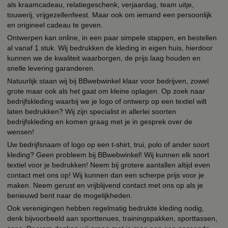
als kraamcadeau, relatiegeschenk, verjaardag, team uitje,
touwerij, vrijgezellenfeest. Maar ook om iemand een persoonlijk
en origineel cadeau te geven.
Ontwerpen kan online, in een paar simpele stappen, en bestellen
al vanaf 1 stuk. Wij bedrukken de kleding in eigen huis, hierdoor
kunnen we de kwaliteit waarborgen, de prijs laag houden en
snelle levering garanderen.
Natuurlijk staan wij bij BBwebwinkel klaar voor bedrijven, zowel
grote maar ook als het gaat om kleine oplagen. Op zoek naar
bedrijfskleding waarbij we je logo of ontwerp op een textiel wilt
laten bedrukken? Wij zijn specialist in allerlei soorten
bedrijfskleding en komen graag met je in gesprek over de
wensen!
Uw bedrijfsnaam of logo op een t-shirt, trui, polo of ander soort
kleding? Geen probleem bij BBwebwinkel! Wij kunnen elk soort
textiel voor je bedrukken! Neem bij grotere aantallen altijd even
contact met ons op! Wij kunnen dan een scherpe prijs voor je
maken. Neem gerust en vrijblijvend contact met ons op als je
benieuwd bent naar de mogelijkheden.
Ook verenigingen hebben regelmatig bedrukte kleding nodig,
denk bijvoorbeeld aan sporttenues, trainingspakken, sporttassen,