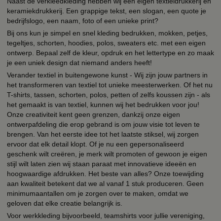
Naast de verkleedkleding hebben wij een eigen textieldrukkerij en
keramiekdrukkerij. Een grappige tekst, een slogan, een quote je
bedrijfslogo, een naam, foto of een unieke print?
Bij ons kun je simpel en snel kleding bedrukken, mokken, petjes,
tegeltjes, schorten, hoodies, polos, sweaters etc. met een eigen
ontwerp. Bepaal zelf de kleur, opdruk en het lettertype en zo maak
je een uniek design dat niemand anders heeft!
Verander textiel in buitengewone kunst - Wij zijn jouw partners in
het transformeren van textiel tot unieke meesterwerken. Of het nu
T-shirts, tassen, schorten, polos, petten of zelfs koussen zijn - als
het gemaakt is van textiel, kunnen wij het bedrukken voor jou!
Onze creativiteit kent geen grenzen, dankzij onze eigen
ontwerpafdeling die erop gebrand is om jouw visie tot leven te
brengen. Van het eerste idee tot het laatste stiksel, wij zorgen
ervoor dat elk detail klopt. Of je nu een gepersonaliseerd
geschenk wilt creëren, je merk wilt promoten of gewoon je eigen
stijl wilt laten zien wij staan paraat met innovatieve ideeën en
hoogwaardige afdrukken. Het beste van alles? Onze toewijding
aan kwaliteit betekent dat we al vanaf 1 stuk produceren. Geen
minimumaantallen om je zorgen over te maken, omdat we
geloven dat elke creatie belangrijk is.
Voor werkkleding bijvoorbeeld, teamshirts voor jullie vereniging,