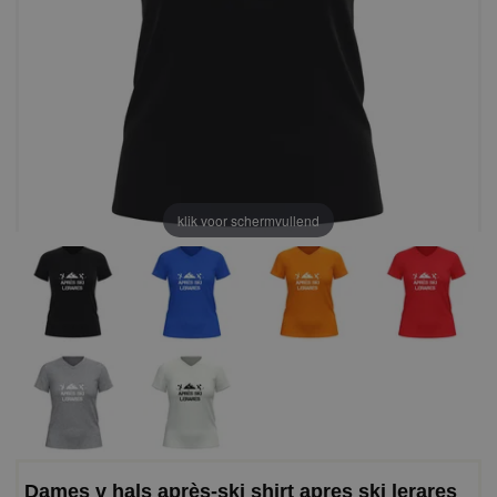
klik voor schermvullend
Dames v hals après-ski shirt apres ski lerares