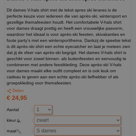
Dit dames V-hals shirt met de tekst apres ski lerares is de
perfecte keuze voor iedereen die van après-ski, wintersport en
gezellige themafeesten houdt. Het comfortabele V-hals shirt
voor dames draagt prettig en heeft een vrouwelijke pasvorm,
waardoor het ideaal is voor après-ski feesten, skivakanties en
foute party’s met een wintersportthema. Dankzij de speelse tekst
is dit après-ski shirt een echte eyecatcher en laat je meteen zien
dat jij de sfeer van après-ski begrijpt. Het dames V-hals shirt is
geschikt voor zowel binnen- als buitenfeesten en eenvoudig te
combineren met andere feestkleding. Deze après-ski V-hals
voor dames maakt elke outfit compleet en is ook leuk om
cadeau te geven aan een echte après-ski liefhebber of als
groepskleding voor themafeesten.
Delen
€ 24,95
Aantal
:
kleur
:
maat
: