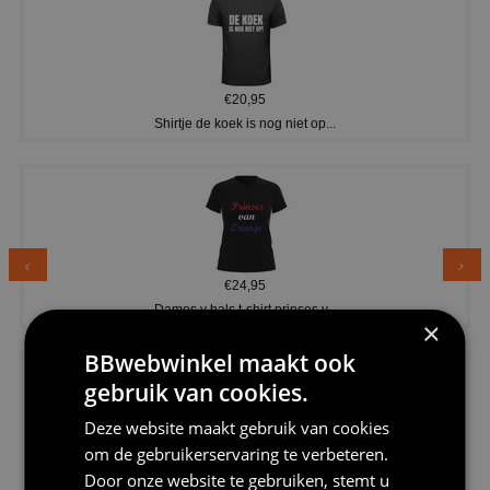
€20,95
Shirtje de koek is nog niet op...
€24,95
Dames v hals t-shirt prinses v...
×
BBwebwinkel maakt ook
gebruik van cookies.
Deze website maakt gebruik van cookies
om de gebruikerservaring te verbeteren.
€24,95
Door onze website te gebruiken, stemt u