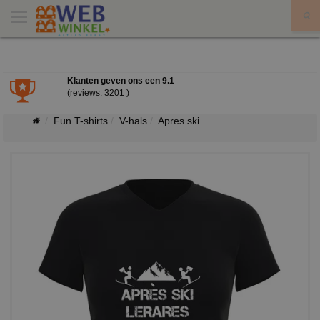
X
Klanten geven ons een
9.1
(reviews: 3201 )
Fun T-shirts
V-hals
Apres ski