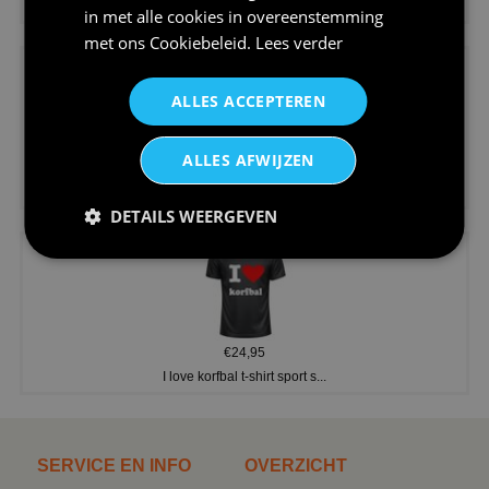
Koningsdag shirt heren v-hals ...
in met alle cookies in overeenstemming
met ons
Cookiebeleid
.
Lees verder
ALLES ACCEPTEREN
ALLES AFWIJZEN
€24,95
V-hals shirt rood wit blauw st...
DETAILS WEERGEVEN
€24,95
I love korfbal t-shirt sport s...
SERVICE EN INFO
OVERZICHT