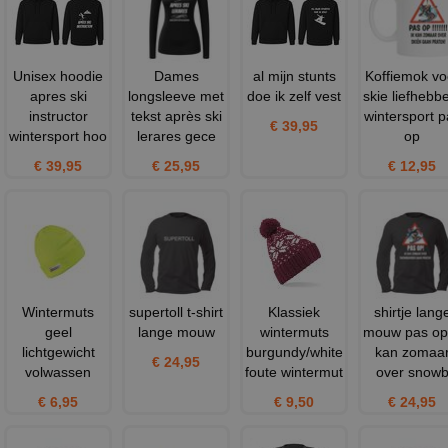
Unisex hoodie
Dames
al mijn stunts
Koffiemok vo
apres ski
longsleeve met
doe ik zelf vest
skie liefhebb
instructor
tekst après ski
wintersport p
€ 39,95
wintersport hoo
lerares gece
op
€ 39,95
€ 25,95
€ 12,95
Wintermuts
supertoll t-shirt
Klassiek
shirtje lang
geel
lange mouw
wintermuts
mouw pas op 
lichtgewicht
burgundy/white
kan zomaa
€ 24,95
volwassen
foute wintermut
over snow
€ 6,95
€ 9,50
€ 24,95