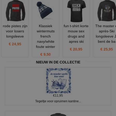
rode pistes zijn
Klassiek
fun t-shirt korte
The master 
voor losers
wintermuts
mouw sex
après-Ski
longsleeve
french
drugs and
longsleeve J
navy/white
apres ski
bent de ba
€ 24,95
foute winter
€ 20,95
€ 25,95
€ 9,50
NIEUW IN DE COLLECTIE
€11,95
Tegeltje voor opruimen kantine...