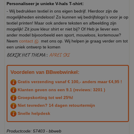
Personaliseer je unieke V-hals T-shirt:
- Wij bedrukken textiel in ons eigen bedrijf. Hierdoor zijn de
mogelijkheden eindeloos! Zo kunnen wij bedrijfslogo's voor je op
textiel printen! Maar ook andere teksten en afbeelding zijn
mogelijk! Zit jouw kleur shirt er niet bij? Of Heb je liever een
ander model bijvoorbeeld een sport, mouwloos, kortemouw?
Neem
contact
met ons op. Wij helpen je graag verder om tot
een uniek ontwerp te komen
BEKIJK HET THEMA :
APRES SKI
Voordelen van BBwebwinkel:
Gratis verzending vanaf € 100,- anders maar €4,95 !
Klanten geven ons een
9.1
(reviews: 3201 )
Groepskorting tot wel 25%!
Niet tevreden? 14 dagen retourtermijn
Snelle helpdesk
Productcode: 57403 - bbweb