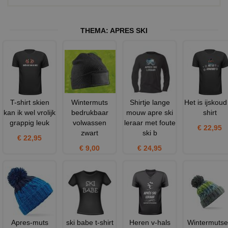
THEMA:
APRES SKI
T-shirt skien
Wintermuts
Shirtje lange
Het is ijskoud
kan ik wel vrolijk
bedrukbaar
mouw apre ski
shirt
grappig leuk
volwassen
leraar met foute
€ 22,95
zwart
ski b
€ 22,95
€ 9,00
€ 24,95
Apres-muts
ski babe t-shirt
Heren v-hals
Wintermuts