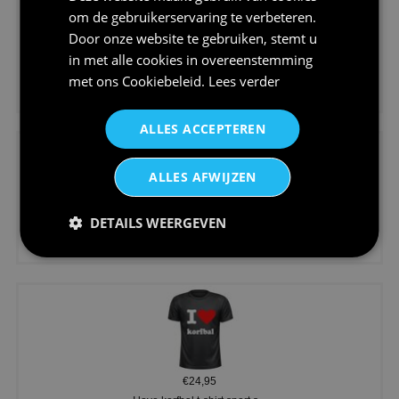
om de gebruikerservaring te verbeteren.
Door onze website te gebruiken, stemt u
in met alle cookies in overeenstemming
€24,95
met ons
Cookiebeleid
.
Lees verder
Koningsdag shirt heren v-hals ...
ALLES ACCEPTEREN
ALLES AFWIJZEN
DETAILS WEERGEVEN
€24,95
V-hals shirt rood wit blauw st...
€24,95