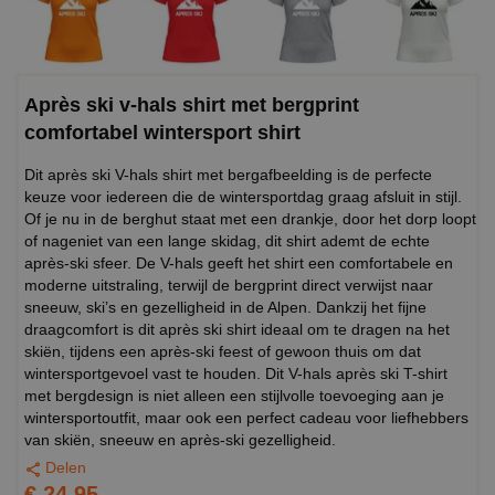
Après ski v-hals shirt met bergprint
comfortabel wintersport shirt
Dit après ski V-hals shirt met bergafbeelding is de perfecte
keuze voor iedereen die de wintersportdag graag afsluit in stijl.
Of je nu in de berghut staat met een drankje, door het dorp loopt
of nageniet van een lange skidag, dit shirt ademt de echte
après-ski sfeer. De V-hals geeft het shirt een comfortabele en
moderne uitstraling, terwijl de bergprint direct verwijst naar
sneeuw, ski’s en gezelligheid in de Alpen. Dankzij het fijne
draagcomfort is dit après ski shirt ideaal om te dragen na het
skiën, tijdens een après-ski feest of gewoon thuis om dat
wintersportgevoel vast te houden. Dit V-hals après ski T-shirt
met bergdesign is niet alleen een stijlvolle toevoeging aan je
wintersportoutfit, maar ook een perfect cadeau voor liefhebbers
van skiën, sneeuw en après-ski gezelligheid.
Delen
€ 24,95