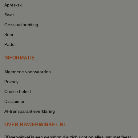
Après-ski
Swat
Gezinsuitbreiding
Boer
Padel
INFORMATIE
Algemene voorwaarden
Privacy
Cookie beleid
Disclaimer
AI-transparantieverklaring
OVER BBWEBWINKEL.NL
BBwebwinkel is een webshop die zich richt op alles wat met feest