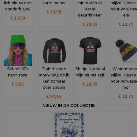
lichtblauw met
korte mouw
shirt après ski
stijlvol klassi
donderblauw
leraar
voor volwass
€ 20,95
gecertificeer
ele
€ 13,50
€ 24,95
€ 13,75
Ski-bril 80s
T-shirt lange
Shirtje ik doe al
Wintermuts
neon roze
mouw pas op ik
mijn stunts zelf
stijlvol klassi
kan zomaar
voor volwass
€ 9,95
€ 20,95
over snowb
mor
€ 24,95
€ 13,75
NIEUW IN DE COLLECTIE