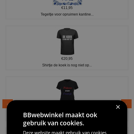
€11,95
Tegeltje voor opruimen kantine...
€20,95
Shirtje de koek is nog niet op...
×
€24,95
BBwebwinkel maakt ook
Dames v hals t-shirt prinses v...
gebruik van cookies.
Deze website maakt gebruik van cookies