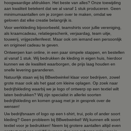
hoogwaardige afdrukken. Het beste van alles? Onze toewijding
aan kwaliteit betekent dat we al vanaf 1 stuk produceren. Geen
minimumaantallen om je zorgen over te maken, omdat we
geloven dat elke creatie belangrijk is.
Voor werkkleding bijvoorbeeld, teamshirts voor jullie vereniging,
als kraamcadeau, relatiegeschenk, verjaardag, team uitje,
touwerij, vrijgezellenfeest. Maar ook om iemand een persoonlijk
en origineel cadeau te geven.
Ontwerpen kan online, in een paar simpele stappen, en bestellen
al vanaf 1 stuk. Wij bedrukken de kleding in eigen huis, hierdoor
kunnen we de kwaliteit waarborgen, de prijs laag houden en
snelle levering garanderen.
Natuurlijk staan wij bij BBwebwinkel klaar voor bedrijven, zowel
grote maar ook als het gaat om kleine oplagen. Op zoek naar
bedrijfskleding waarbij we je logo of ontwerp op een textiel wilt
laten bedrukken? Wij zijn specialist in allerlei soorten
bedrijfskleding en komen graag met je in gesprek over de
wensen!
Uw bedrijfsnaam of logo op een t-shirt, trui, polo of ander soort
kleding? Geen probleem bij BBwebwinkel! Wij kunnen elk soort
textiel voor je bedrukken! Neem bij grotere aantallen altijd even