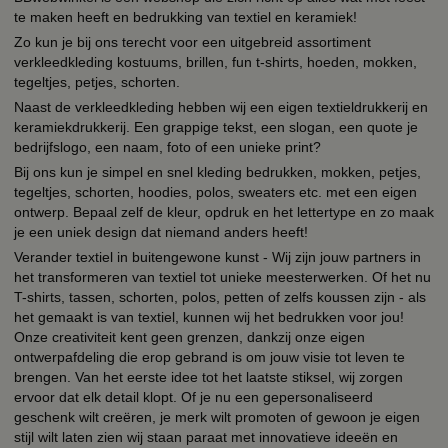
te maken heeft en bedrukking van textiel en keramiek!
Zo kun je bij ons terecht voor een uitgebreid assortiment
verkleedkleding kostuums, brillen, fun t-shirts, hoeden, mokken,
tegeltjes, petjes, schorten.
Naast de verkleedkleding hebben wij een eigen textieldrukkerij en
keramiekdrukkerij. Een grappige tekst, een slogan, een quote je
bedrijfslogo, een naam, foto of een unieke print?
Bij ons kun je simpel en snel kleding bedrukken, mokken, petjes,
tegeltjes, schorten, hoodies, polos, sweaters etc. met een eigen
ontwerp. Bepaal zelf de kleur, opdruk en het lettertype en zo maak
je een uniek design dat niemand anders heeft!
Verander textiel in buitengewone kunst - Wij zijn jouw partners in
het transformeren van textiel tot unieke meesterwerken. Of het nu
T-shirts, tassen, schorten, polos, petten of zelfs koussen zijn - als
het gemaakt is van textiel, kunnen wij het bedrukken voor jou!
Onze creativiteit kent geen grenzen, dankzij onze eigen
ontwerpafdeling die erop gebrand is om jouw visie tot leven te
brengen. Van het eerste idee tot het laatste stiksel, wij zorgen
ervoor dat elk detail klopt. Of je nu een gepersonaliseerd
geschenk wilt creëren, je merk wilt promoten of gewoon je eigen
stijl wilt laten zien wij staan paraat met innovatieve ideeën en