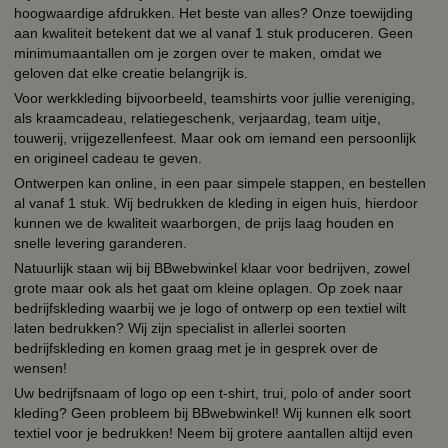
hoogwaardige afdrukken. Het beste van alles? Onze toewijding
aan kwaliteit betekent dat we al vanaf 1 stuk produceren. Geen
minimumaantallen om je zorgen over te maken, omdat we
geloven dat elke creatie belangrijk is.
Voor werkkleding bijvoorbeeld, teamshirts voor jullie vereniging,
als kraamcadeau, relatiegeschenk, verjaardag, team uitje,
touwerij, vrijgezellenfeest. Maar ook om iemand een persoonlijk
en origineel cadeau te geven.
Ontwerpen kan online, in een paar simpele stappen, en bestellen
al vanaf 1 stuk. Wij bedrukken de kleding in eigen huis, hierdoor
kunnen we de kwaliteit waarborgen, de prijs laag houden en
snelle levering garanderen.
Natuurlijk staan wij bij BBwebwinkel klaar voor bedrijven, zowel
grote maar ook als het gaat om kleine oplagen. Op zoek naar
bedrijfskleding waarbij we je logo of ontwerp op een textiel wilt
laten bedrukken? Wij zijn specialist in allerlei soorten
bedrijfskleding en komen graag met je in gesprek over de
wensen!
Uw bedrijfsnaam of logo op een t-shirt, trui, polo of ander soort
kleding? Geen probleem bij BBwebwinkel! Wij kunnen elk soort
textiel voor je bedrukken! Neem bij grotere aantallen altijd even