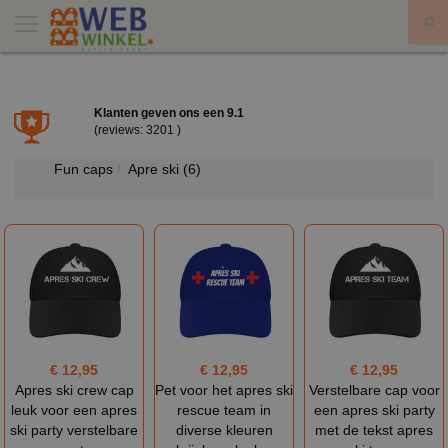
X
Klanten geven ons een
9.1
(reviews: 3201 )
Fun caps
Apre ski
(6)
€ 12,95
€ 12,95
€ 12,95
Apres ski crew cap
Pet voor het apres ski
Verstelbare cap voor
leuk voor een apres
rescue team in
een apres ski party
ski party verstelbare
diverse kleuren
met de tekst apres