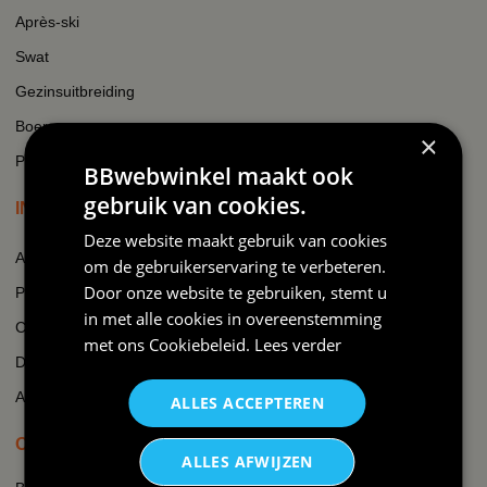
Après-ski
Swat
Gezinsuitbreiding
Boer
×
Padel
BBwebwinkel maakt ook
gebruik van cookies.
INFORMATIE
Deze website maakt gebruik van cookies
Algemene voorwaarden
om de gebruikerservaring te verbeteren.
Door onze website te gebruiken, stemt u
Privacy
in met alle cookies in overeenstemming
Cookie beleid
met ons
Cookiebeleid
.
Lees verder
Disclaimer
AI-transparantieverklaring
ALLES ACCEPTEREN
OVER BBWEBWINKEL.NL
ALLES AFWIJZEN