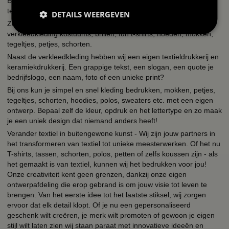
BBwebwinkel is een webshop die zich richt op alles wat met feest
te maken heeft en bedrukking van textiel en keramiek!
DETAILS WEERGEVEN
Zo kun je bij ons terecht voor een uitgebreid assortiment
verkleedkleding kostuums, brillen, fun t-shirts, hoeden, mokken,
tegeltjes, petjes, schorten.
Naast de verkleedkleding hebben wij een eigen textieldrukkerij en
keramiekdrukkerij. Een grappige tekst, een slogan, een quote je
bedrijfslogo, een naam, foto of een unieke print?
Bij ons kun je simpel en snel kleding bedrukken, mokken, petjes,
tegeltjes, schorten, hoodies, polos, sweaters etc. met een eigen
ontwerp. Bepaal zelf de kleur, opdruk en het lettertype en zo maak
je een uniek design dat niemand anders heeft!
Verander textiel in buitengewone kunst - Wij zijn jouw partners in
het transformeren van textiel tot unieke meesterwerken. Of het nu
T-shirts, tassen, schorten, polos, petten of zelfs koussen zijn - als
het gemaakt is van textiel, kunnen wij het bedrukken voor jou!
Onze creativiteit kent geen grenzen, dankzij onze eigen
ontwerpafdeling die erop gebrand is om jouw visie tot leven te
brengen. Van het eerste idee tot het laatste stiksel, wij zorgen
ervoor dat elk detail klopt. Of je nu een gepersonaliseerd
geschenk wilt creëren, je merk wilt promoten of gewoon je eigen
stijl wilt laten zien wij staan paraat met innovatieve ideeën en