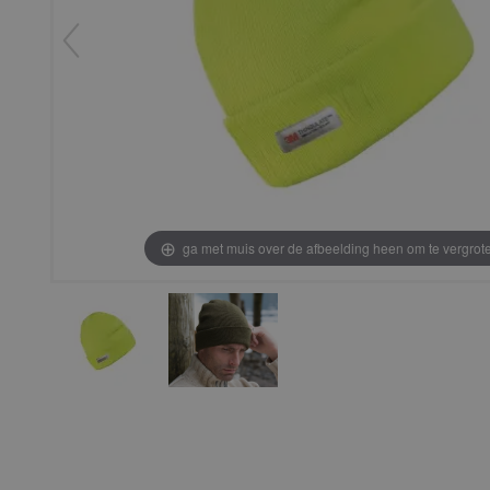
ga met muis over de afbeelding heen om te vergrot