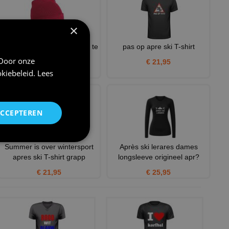
×
Wintermuts volwassen rood te
pas op apre ski T-shirt
personaliseren
 Door onze
€ 21,95
kiebeleid
.
Lees
€ 7,50
ACCEPTEREN
Summer is over wintersport
Après ski lerares dames
apres ski T-shirt grapp
longsleeve origineel apr?
€ 21,95
€ 25,95