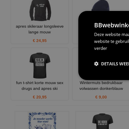
BBwebwinkel
apres skileraar longsleeve
Wintermuts donkerblauw
lange mouw
lichtgewicht volwassen
Deze website maa
website te gebru
€ 24,95
€ 6,95
verder
DETAILS WE
fun t-shirt korte mouw sex
Wintermuts bedrukbaar
drugs and apres ski
volwassen donkerblauw
€ 20,95
€ 9,00