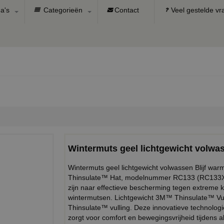
a's
Categorieën
Contact
Veel gestelde v
Wintermuts geel lichtgewicht volwa
Wintermuts geel lichtgewicht volwassen Blijf war
Thinsulate™ Hat, modelnummer RC133 (RC133X).
zijn naar effectieve bescherming tegen extreme k
wintermutsen. Lichtgewicht 3M™ Thinsulate™ Vul
Thinsulate™ vulling. Deze innovatieve technologie bi
zorgt voor comfort en bewegingsvrijheid tijdens al