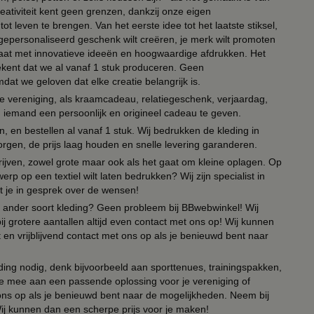
eativiteit kent geen grenzen, dankzij onze eigen
ot leven te brengen. Van het eerste idee tot het laatste stiksel,
n gepersonaliseerd geschenk wilt creëren, je merk wilt promoten
 paraat met innovatieve ideeën en hoogwaardige afdrukken. Het
tekent dat we al vanaf 1 stuk produceren. Geen
t we geloven dat elke creatie belangrijk is.
lie vereniging, als kraamcadeau, relatiegeschenk, verjaardag,
om iemand een persoonlijk en origineel cadeau te geven.
 en bestellen al vanaf 1 stuk. Wij bedrukken de kleding in
orgen, de prijs laag houden en snelle levering garanderen.
drijven, zowel grote maar ook als het gaat om kleine oplagen. Op
erp op een textiel wilt laten bedrukken? Wij zijn specialist in
t je in gesprek over de wensen!
 of ander soort kleding? Geen probleem bij BBwebwinkel! Wij
ij grotere aantallen altijd even contact met ons op! Wij kunnen
en vrijblijvend contact met ons op als je benieuwd bent naar
ing nodig, denk bijvoorbeeld aan sporttenues, trainingspakken,
e mee aan een passende oplossing voor je vereniging of
 ons op als je benieuwd bent naar de mogelijkheden. Neem bij
Wij kunnen dan een scherpe prijs voor je maken!