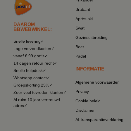
Frikandel
Brabant
Après-ski
DAAROM
Swat
BBWEBWINKEL:
Gezinsuitbreiding
Snelle levering✓
Boer
Lage verzendkosten✓
vanaf € 99 gratis✓
Padel
14 dagen retour recht✓
INFORMATIE
Snelle helpdesk✓
Whatsapp contact✓
Algemene voorwaarden
Groepskorting 25%✓
Privacy
Zeer veel tevreden klanten✓
Al ruim 10 jaar vertrouwd
Cookie beleid
adres✓
Disclaimer
AI-transparantieverklaring