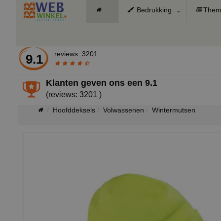
Bedrukking
Them
reviews :3201
9.1
Klanten geven ons een
9.1
(reviews: 3201 )
Hoofddeksels
Volwassenen
Wintermutsen