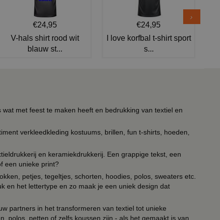
€24,95
€24,95
V-hals shirt rood wit
I love korfbal t-shirt sport
blauw st...
s...
s wat met feest te maken heeft en bedrukking van textiel en
timent verkleedkleding kostuums, brillen, fun t-shirts, hoeden,
ieldrukkerij en keramiekdrukkerij. Een grappige tekst, een
of een unieke print?
kken, petjes, tegeltjes, schorten, hoodies, polos, sweaters etc.
uk en het lettertype en zo maak je een uniek design dat
ouw partners in het transformeren van textiel tot unieke
, polos, petten of zelfs koussen zijn - als het gemaakt is van