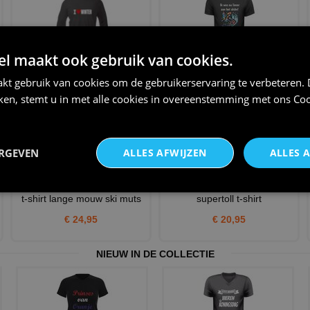
 maakt ook gebruik van cookies.
Shirtje lange mouw i love
Shirtje ik was nu liever aan het
winter
skien wintersport
kt gebruik van cookies om de gebruikerservaring te verbeteren.
iken, stemt u in met alle cookies in overeenstemming met ons
Coo
€ 24,95
€ 22,95
ERGEVEN
ALLES AFWIJZEN
ALLES 
t-shirt lange mouw ski muts
supertoll t-shirt
€ 24,95
€ 20,95
NIEUW IN DE COLLECTIE