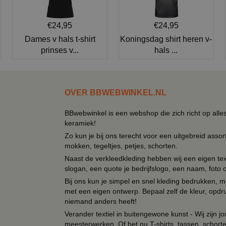
€24,95
€24,95
Dames v hals t-shirt
Koningsdag shirt heren v-
prinses v...
hals ...
OVER BBWEBWINKEL.NL
BBwebwinkel is een webshop die zich richt op alle
keramiek!
Zo kun je bij ons terecht voor een uitgebreid assor
mokken, tegeltjes, petjes, schorten.
Naast de verkleedkleding hebben wij een eigen text
slogan, een quote je bedrijfslogo, een naam, foto 
Bij ons kun je simpel en snel kleding bedrukken, mo
met een eigen ontwerp. Bepaal zelf de kleur, opdr
niemand anders heeft!
Verander textiel in buitengewone kunst - Wij zijn j
meesterwerken. Of het nu T-shirts, tassen, schorten