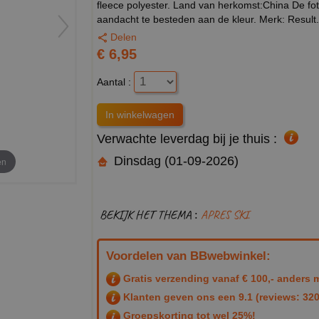
fleece polyester. Land van herkomst:China De foto
aandacht te besteden aan de kleur. Merk: Result.
Delen
€ 6,95
Aantal :
Verwachte leverdag bij je thuis :
Dinsdag (01-09-2026)
en
BEKIJK HET THEMA :
APRES SKI
Voordelen van BBwebwinkel:
Gratis verzending vanaf € 100,- anders m
Klanten geven ons een
9.1
(reviews: 320
Groepskorting tot wel 25%!