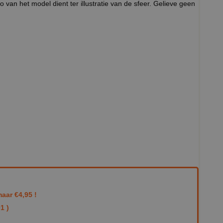
 van het model dient ter illustratie van de sfeer. Gelieve geen
aar €4,95 !
1 )