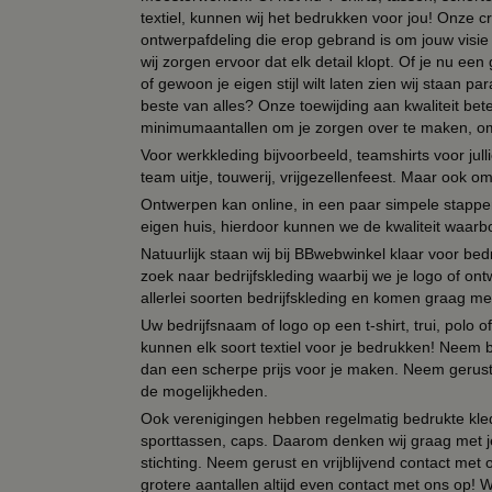
textiel, kunnen wij het bedrukken voor jou! Onze cr
ontwerpafdeling die erop gebrand is om jouw visie t
wij zorgen ervoor dat elk detail klopt. Of je nu ee
of gewoon je eigen stijl wilt laten zien wij staan
beste van alles? Onze toewijding aan kwaliteit be
minimumaantallen om je zorgen over te maken, omda
Voor werkkleding bijvoorbeeld, teamshirts voor jul
team uitje, touwerij, vrijgezellenfeest. Maar ook 
Ontwerpen kan online, in een paar simpele stappen,
eigen huis, hierdoor kunnen we de kwaliteit waarb
Natuurlijk staan wij bij BBwebwinkel klaar voor be
zoek naar bedrijfskleding waarbij we je logo of ontw
allerlei soorten bedrijfskleding en komen graag me
Uw bedrijfsnaam of logo op een t-shirt, trui, polo
kunnen elk soort textiel voor je bedrukken! Neem b
dan een scherpe prijs voor je maken. Neem gerust 
de mogelijkheden.
Ook verenigingen hebben regelmatig bedrukte kled
sporttassen, caps. Daarom denken wij graag met j
stichting. Neem gerust en vrijblijvend contact met
grotere aantallen altijd even contact met ons op! 