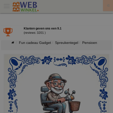
X
Klanten geven ons een
9.1
(reviews: 3201 )
Fun cadeau Gadget
Spreukentegel
Pensioen