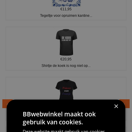
€11,95
Tegeltje voor opruimen kantine...
€20,95
Shirtje de koek is nog niet op...
×
€24,95
BBwebwinkel maakt ook
Dames v hals t-shirt prinses v...
gebruik van cookies.
Deze website maakt gebruik van cookies