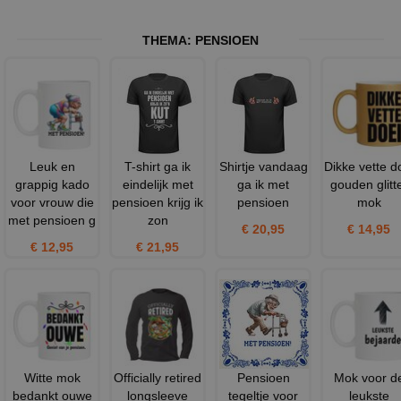
THEMA:
PENSIOEN
Leuk en
T-shirt ga ik
Shirtje vandaag
Dikke vette d
grappig kado
eindelijk met
ga ik met
gouden glitt
voor vrouw die
pensioen krijg ik
pensioen
mok
met pensioen g
zon
€ 20,95
€ 14,95
€ 12,95
€ 21,95
Witte mok
Officially retired
Pensioen
Mok voor d
bedankt ouwe
longsleeve
tegeltje voor
leukste