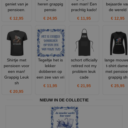
geniet van je
heren grappig
een man! Een
bejaarde va
pensioen.
pensio
prachtig kado!
de wereld
€ 12,95
€ 24,95
€ 11,95
€ 12,95
Shirtje met
Tegeltje het is
schort officially
lange mouw
pensioen voor
lekker
retired not my
t-shirt dame
een man!
dobberen op
problem leuk
met pensioe
Grappig Leuk
een zee van vri
cade
grappig sh
sh
€ 11,95
€ 21,95
€ 25,95
€ 20,95
NIEUW IN DE COLLECTIE