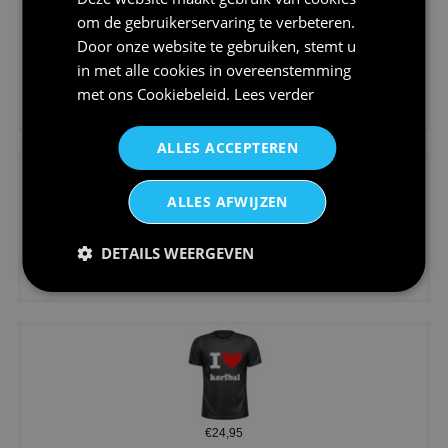
om de gebruikerservaring te verbeteren.
Door onze website te gebruiken, stemt u
in met alle cookies in overeenstemming
met ons
Cookiebeleid
.
Lees verder
€24,95
Koningsdag shirt heren v-hals ...
ALLES ACCEPTEREN
ALLES AFWIJZEN
DETAILS WEERGEVEN
€24,95
V-hals shirt rood wit blauw st...
€24,95