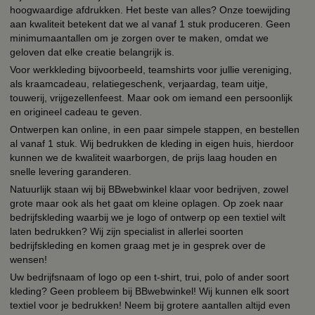
hoogwaardige afdrukken. Het beste van alles? Onze toewijding
aan kwaliteit betekent dat we al vanaf 1 stuk produceren. Geen
minimumaantallen om je zorgen over te maken, omdat we
geloven dat elke creatie belangrijk is.
Voor werkkleding bijvoorbeeld, teamshirts voor jullie vereniging,
als kraamcadeau, relatiegeschenk, verjaardag, team uitje,
touwerij, vrijgezellenfeest. Maar ook om iemand een persoonlijk
en origineel cadeau te geven.
Ontwerpen kan online, in een paar simpele stappen, en bestellen
al vanaf 1 stuk. Wij bedrukken de kleding in eigen huis, hierdoor
kunnen we de kwaliteit waarborgen, de prijs laag houden en
snelle levering garanderen.
Natuurlijk staan wij bij BBwebwinkel klaar voor bedrijven, zowel
grote maar ook als het gaat om kleine oplagen. Op zoek naar
bedrijfskleding waarbij we je logo of ontwerp op een textiel wilt
laten bedrukken? Wij zijn specialist in allerlei soorten
bedrijfskleding en komen graag met je in gesprek over de
wensen!
Uw bedrijfsnaam of logo op een t-shirt, trui, polo of ander soort
kleding? Geen probleem bij BBwebwinkel! Wij kunnen elk soort
textiel voor je bedrukken! Neem bij grotere aantallen altijd even