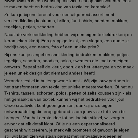
BBwebwinkel is een webshop die zich richt op alles wat met feest
te maken heeft en bedrukking van textiel en keramiek!
Zo kun je bij ons terecht voor een uitgebreid assortiment
verkleedkleding kostuums, brillen, fun t-shirts, hoeden, mokken,
tegeltjes, petjes, schorten.
Naast de verkleedkleding hebben wij een eigen textieldrukkerij en
keramiekdrukkerij. Een grappige tekst, een slogan, een quote je
bedrijfslogo, een naam, foto of een unieke print?
Bij ons kun je simpel en snel kleding bedrukken, mokken, petjes,
tegeltjes, schorten, hoodies, polos, sweaters etc. met een eigen
ontwerp. Bepaal zelf de kleur, opdruk en het lettertype en zo maak
je een uniek design dat niemand anders heeft!
Verander textiel in buitengewone kunst - Wij zijn jouw partners in
het transformeren van textiel tot unieke meesterwerken. Of het nu
T-shirts, tassen, schorten, polos, petten of zelfs koussen zijn - als
het gemaakt is van textiel, kunnen wij het bedrukken voor jou!
Onze creativiteit kent geen grenzen, dankzij onze eigen
ontwerpafdeling die erop gebrand is om jouw visie tot leven te
brengen. Van het eerste idee tot het laatste stiksel, wij zorgen
ervoor dat elk detail klopt. Of je nu een gepersonaliseerd
geschenk wilt creëren, je merk wilt promoten of gewoon je eigen
stijl wilt laten zien wij staan paraat met innovatieve ideeën en