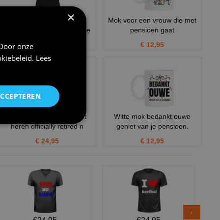
×
Dames v-hals shirt met
Mok voor een vrouw die met
pensioen grappig t-Shirt me
pensioen gaat
€ 24,95
€ 12,95
 Door onze
kiebeleid
.
Lees
ACCEPTEREN
Grappig Pensioen Schort
Witte mok bedankt ouwe
heren officially retired n
geniet van je pensioen.
€ 24,95
€ 12,95