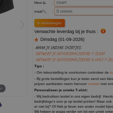
kleur
:
maat
:
Verwachte leverdag bij je thuis :
Dinsdag (01-09-2026)
MAAK JE UNIEKE SHIRTJES:
ONTWERP JE GEPERSONALISEERD T-SHIRT
ONTWERP JE GEPERSONALISEERD V-HALS T-SH
Tips :
- Om teleurstelling te voorkomen controleer de
m
- Bij grote bestellingen kun je beter eerst een kl
prijzen aanbieden neem hiervoor
contact
met ons
en
Personaliseer je unieke T-shirt:
- Wij bedrukken textiel in ons eigen bedrijf. Hier
bedrijfslogo's voor je op textiel printen! Maar ook
er niet bij? Of Heb je liever een ander model b
Wij helpen je graag verder om tot een uniek ont