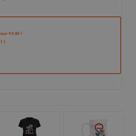
aar €4,95 !
1 )