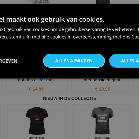
Grappige kado voor een man
Shirtje voor hem of haar die
 maakt ook gebruik van cookies.
die met pensioen gaat!
met pensioen gaat!
€ 12,95
€ 20,95
kt gebruik van cookies om de gebruikerservaring te verbeteren.
iken, stemt u in met alle cookies in overeenstemming met ons
Coo
ERGEVEN
ALLES AFWIJZEN
ALLES 
Hoera eindelijk pensioen
Grappig shirtje voor man die
gouden glitter mok
met pensioen gaat!
€ 14,95
€ 20,95
NIEUW IN DE COLLECTIE