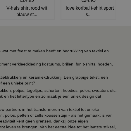
€24,95
€24,95
V-hals shirt rood wit
I love korfbal t-shirt sport
blauw st...
s...
s wat met feest te maken heeft en bedrukking van textiel en
timent verkleedkleding kostuums, brillen, fun t-shirts, hoeden,
ieldrukkerij en keramiekdrukkerij. Een grappige tekst, een
of een unieke print?
kken, petjes, tegeltjes, schorten, hoodies, polos, sweaters etc.
uk en het lettertype en zo maak je een uniek design dat
ouw partners in het transformeren van textiel tot unieke
, polos, petten of zelfs koussen zijn - als het gemaakt is van
eativiteit kent geen grenzen, dankzij onze eigen
ot leven te brengen. Van het eerste idee tot het laatste stiksel,