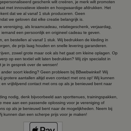
n gepersonaliseerd geschenk wilt creëren, je merk wilt promoten
 paraat met innovatieve ideeën en hoogwaardige afdrukken. Het
tekent dat we al vanaf 1 stuk produceren. Geen
t we geloven dat elke creatie belangrijk is.
lie vereniging, als kraamcadeau, relatiegeschenk, verjaardag,
om iemand een persoonlijk en origineel cadeau te geven.
 en bestellen al vanaf 1 stuk. Wij bedrukken de kleding in
orgen, de prijs laag houden en snelle levering garanderen.
drijven, zowel grote maar ook als het gaat om kleine oplagen. Op
erp op een textiel wilt laten bedrukken? Wij zijn specialist in
t je in gesprek over de wensen!
 of ander soort kleding? Geen probleem bij BBwebwinkel! Wij
ij grotere aantallen altijd even contact met ons op! Wij kunnen
en vrijblijvend contact met ons op als je benieuwd bent naar
ing nodig, denk bijvoorbeeld aan sporttenues, trainingspakken,
e mee aan een passende oplossing voor je vereniging of
 ons op als je benieuwd bent naar de mogelijkheden. Neem bij
Wij kunnen dan een scherpe prijs voor je maken!