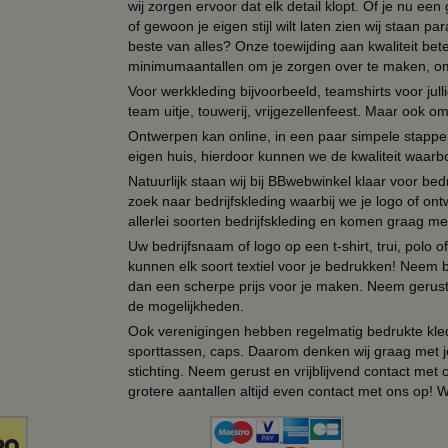
wij zorgen ervoor dat elk detail klopt. Of je nu ee
of gewoon je eigen stijl wilt laten zien wij staan
beste van alles? Onze toewijding aan kwaliteit be
minimumaantallen om je zorgen over te maken, omda
Voor werkkleding bijvoorbeeld, teamshirts voor jul
team uitje, touwerij, vrijgezellenfeest. Maar ook 
Ontwerpen kan online, in een paar simpele stappen,
eigen huis, hierdoor kunnen we de kwaliteit waarb
Natuurlijk staan wij bij BBwebwinkel klaar voor be
zoek naar bedrijfskleding waarbij we je logo of ontw
allerlei soorten bedrijfskleding en komen graag me
Uw bedrijfsnaam of logo op een t-shirt, trui, polo
kunnen elk soort textiel voor je bedrukken! Neem b
dan een scherpe prijs voor je maken. Neem gerust 
de mogelijkheden.
Ook verenigingen hebben regelmatig bedrukte kled
sporttassen, caps. Daarom denken wij graag met j
stichting. Neem gerust en vrijblijvend contact met
grotere aantallen altijd even contact met ons op! 