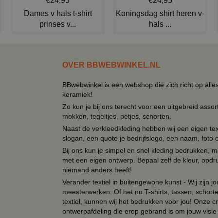
€24,95
€24,95
Dames v hals t-shirt
Koningsdag shirt heren v-
prinses v...
hals ...
OVER BBWEBWINKEL.NL
BBwebwinkel is een webshop die zich richt op alle
keramiek!
Zo kun je bij ons terecht voor een uitgebreid assor
mokken, tegeltjes, petjes, schorten.
Naast de verkleedkleding hebben wij een eigen text
slogan, een quote je bedrijfslogo, een naam, foto 
Bij ons kun je simpel en snel kleding bedrukken, mo
met een eigen ontwerp. Bepaal zelf de kleur, opdr
niemand anders heeft!
Verander textiel in buitengewone kunst - Wij zijn j
meesterwerken. Of het nu T-shirts, tassen, schorten
textiel, kunnen wij het bedrukken voor jou! Onze cr
ontwerpafdeling die erop gebrand is om jouw visie t