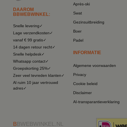
Après-ski
DAAROM
Swat
BBWEBWINKEL:
Gezinsuitbreiding
Snelle levering✓
Boer
Lage verzendkosten✓
vanaf € 99 gratis✓
Padel
14 dagen retour recht✓
INFORMATIE
Snelle helpdesk✓
Whatsapp contact✓
Algemene voorwaarden
Groepskorting 25%✓
Privacy
Zeer veel tevreden klanten✓
Al ruim 10 jaar vertrouwd
Cookie beleid
adres✓
Disclaimer
AI-transparantieverklaring
B
BWEBWINKEL.NL