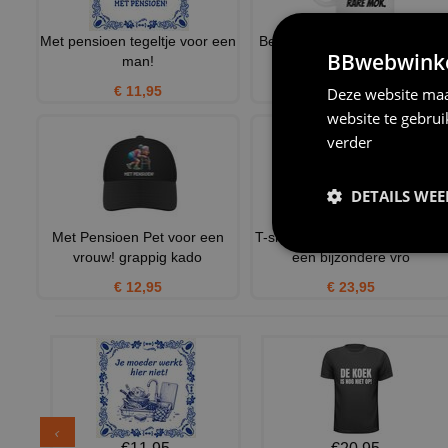
Met pensioen tegeltje voor een
Ben ik eindelijk met pensioen
BBwebwinkel
man!
krijg ik zon rare m
€ 11,95
€ 12,95
Deze website maa
website te gebru
verder
DETAILS WE
Met Pensioen Pet voor een
T-shirtje Vier het pensioen van
vrouw! grappig kado
een bijzondere vro
€ 12,95
€ 23,95