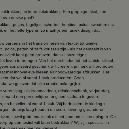
ieldrukkerij en keramiekdrukkerij. Een grappige tekst, een
of een unieke print?
kken, petjes, tegeltjes, schorten, hoodies, polos, sweaters etc.
uk en het lettertype en zo maak je een uniek design dat
ouw partners in het transformeren van textiel tot unieke
, polos, petten of zelfs koussen zijn - als het gemaakt is van
eativiteit kent geen grenzen, dankzij onze eigen
ot leven te brengen. Van het eerste idee tot het laatste stiksel,
n gepersonaliseerd geschenk wilt creëren, je merk wilt promoten
 paraat met innovatieve ideeën en hoogwaardige afdrukken. Het
tekent dat we al vanaf 1 stuk produceren. Geen
t we geloven dat elke creatie belangrijk is.
lie vereniging, als kraamcadeau, relatiegeschenk, verjaardag,
om iemand een persoonlijk en origineel cadeau te geven.
 en bestellen al vanaf 1 stuk. Wij bedrukken de kleding in
orgen, de prijs laag houden en snelle levering garanderen.
drijven, zowel grote maar ook als het gaat om kleine oplagen. Op
erp op een textiel wilt laten bedrukken? Wij zijn specialist in
t je in gesprek over de wensen!