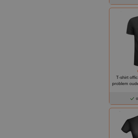
T-shirt offi
problem oude
o