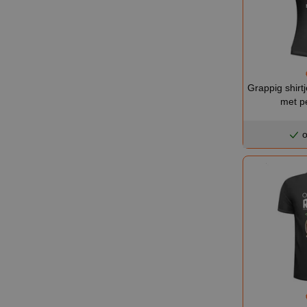
Grappig shirt
met p
o