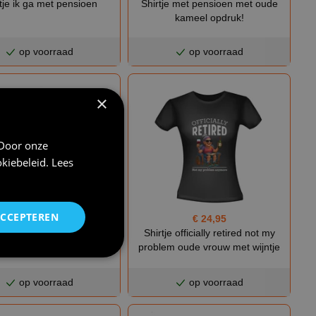
tje ik ga met pensioen
Shirtje met pensioen met oude
kameel opdruk!
op voorraad
op voorraad
×
 Door onze
kiebeleid
.
Lees
ACCEPTEREN
€ 25,95
€ 24,95
e officially retired not my
Shirtje officially retired not my
em oude man met bierje
problem oude vrouw met wijntje
op voorraad
op voorraad