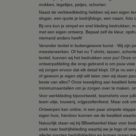
mokken, tegeltjes, petjes, schorten.
Naast de verkleedkleding hebben wij een eigen text
slogan, een quote je bedrijfslogo, een naam, foto 
Bij ons kun je simpel en snel kleding bedrukken, mo
met een eigen ontwerp. Bepaal zelf de kleur, opdr
niemand anders heeft!
Verander textiel in buitengewone kunst - Wij zijn j
meesterwerken. Of het nu T-shirts, tassen, schorten
textiel, kunnen wij het bedrukken voor jou! Onze cr
ontwerpafdeling die erop gebrand is om jouw visie t
wij zorgen ervoor dat elk detail klopt. Of je nu ee
of gewoon je eigen stijl wilt laten zien wij staan
beste van alles? Onze toewijding aan kwaliteit be
minimumaantallen om je zorgen over te maken, omda
Voor werkkleding bijvoorbeeld, teamshirts voor jul
team uitje, touwerij, vrijgezellenfeest. Maar ook 
Ontwerpen kan online, in een paar simpele stappen,
eigen huis, hierdoor kunnen we de kwaliteit waarb
Natuurlijk staan wij bij BBwebwinkel klaar voor be
zoek naar bedrijfskleding waarbij we je logo of ontw
allerlei soorten bedrijfskleding en komen graag me