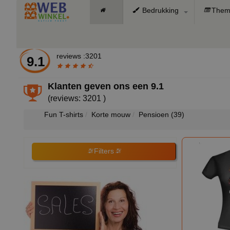
Bedrukking
Them
reviews :3201
9.1
Klanten geven ons een
9.1
(reviews: 3201 )
Fun T-shirts
Korte mouw
Pensioen
(39)
Filters