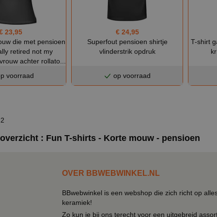
€ 23,95
€ 24,95
rouw die met pensioen
Superfout pensioen shirtje
T-shirt 
ally retired not my
vlinderstrik opdruk
kr
rouw achter rollato...
p voorraad
op voorraad
 2
overzicht : Fun T-shirts - Korte mouw - pensioen
OVER BBWEBWINKEL.NL
BBwebwinkel is een webshop die zich richt op alle
keramiek!
Zo kun je bij ons terecht voor een uitgebreid assor