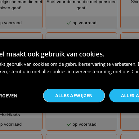
Belgische man die met
Shirt voor de man die met pensioen
Shir
sioen gaat!
gaat!
p voorraad
op voorraad
 maakt ook gebruik van cookies.
kt gebruik van cookies om de gebruikerservaring te verbeteren.
iken, stemt u in met alle cookies in overeenstemming met ons
Coo
ERGEVEN
ALLES AFWIJZEN
ALLES 
€ 23,95
€ 20,95
pensioen oude vrouw
Shirtje met pensioen voor een man!
Shirtj
bord wandelstok
Grappig Leuk shirtje
probl
scheidkado
p voorraad
op voorraad