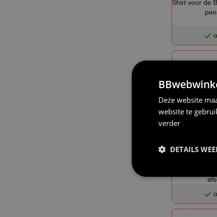
Shirt voor de 
pen
o
BBwebwinkel
Deze website maa
website te gebru
verder
DETAILS WE
Shirtje met 
verkeers
af
o