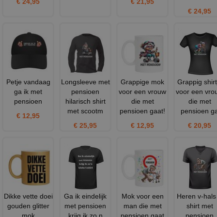
€ 24,95
€ 21,95
€ 24,95
Petje vandaag
Longsleeve met
Grappige mok
Grappig shirt
ga ik met
pensioen
voor een vrouw
voor een vro
pensioen
hilarisch shirt
die met
die met
met scootm
pensioen gaat!
pensioen g
€ 12,95
€ 25,95
€ 12,95
€ 20,95
Dikke vette doei
Ga ik eindelijk
Mok voor een
Heren v-hals 
gouden glitter
met pensioen
man die met
shirt met
mok
krijg ik zo n
pensioen gaat
pensioen