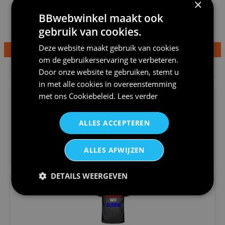
×
BBwebwinkel maakt ook
gebruik van cookies.
Deze website maakt gebruik van cookies
om de gebruikerservaring te verbeteren.
€24,95
Dames v hals t-shirt prinses v...
Door onze website te gebruiken, stemt u
in met alle cookies in overeenstemming
met ons
Cookiebeleid
.
Lees verder
ALLES ACCEPTEREN
€24,95
ALLES AFWIJZEN
Koningsdag shirt heren v-hals ...
DETAILS WEERGEVEN