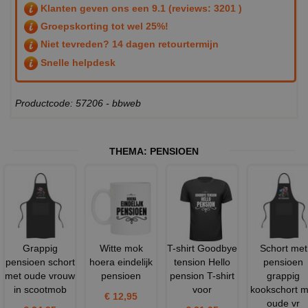
Klanten geven ons een
9.1
(reviews: 3201 )
Groepskorting tot wel 25%!
Niet tevreden? 14 dagen retourtermijn
Snelle helpdesk
Productcode: 57206 - bbweb
THEMA:
PENSIOEN
Grappig
Witte mok
T-shirt Goodbye
Schort met
pensioen schort
hoera eindelijk
tension Hello
pensioen
met oude vrouw
pensioen
pension T-shirt
grappig
in scootmob
voor
kookschort m
€ 12,95
oude vr