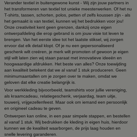
Verander textiel in buitengewone kunst - Wij zijn jouw partners in
het transformeren van textiel tot unieke meesterwerken. Of het nu
T-shirts, tassen, schorten, polos, petten of zelfs koussen zijn - als
het gemaakt is van textiel, kunnen wij het bedrukken voor jou!
Onze creativiteit kent geen grenzen, dankzij onze eigen
ontwerpafdeling die erop gebrand is om jouw visie tot leven te
brengen. Van het eerste idee tot het laatste stiksel, wij zorgen
ervoor dat elk detail klopt. Of je nu een gepersonaliseerd
geschenk wilt creëren, je merk wilt promoten of gewoon je eigen
stijl wilt laten zien wij staan paraat met innovatieve ideeën en
hoogwaardige afdrukken. Het beste van alles? Onze toewijding
aan kwaliteit betekent dat we al vanaf 1 stuk produceren. Geen
minimumaantallen om je zorgen over te maken, omdat we
geloven dat elke creatie belangrijk is.
Voor werkkleding bijvoorbeeld, teamshirts voor jullie vereniging,
als kraamcadeau, relatiegeschenk, verjaardag, team uitje,
touwerij, vrijgezellenfeest. Maar ook om iemand een persoonlijk
en origineel cadeau te geven.
Ontwerpen kan online, in een paar simpele stappen, en bestellen
al vanaf 1 stuk. Wij bedrukken de kleding in eigen huis, hierdoor
kunnen we de kwaliteit waarborgen, de prijs laag houden en
snelle levering garanderen.