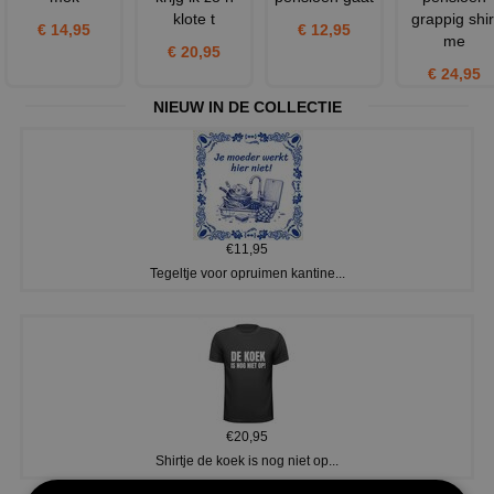
klote t
grappig shir
€ 14,95
€ 12,95
me
€ 20,95
€ 24,95
NIEUW IN DE COLLECTIE
€11,95
Tegeltje voor opruimen kantine...
€20,95
Shirtje de koek is nog niet op...