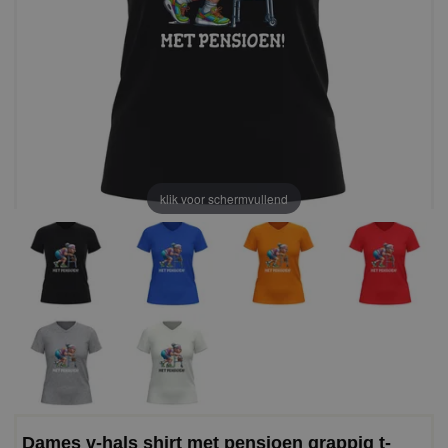
klik voor schermvullend
Dames v-hals shirt met pensioen grappig t-