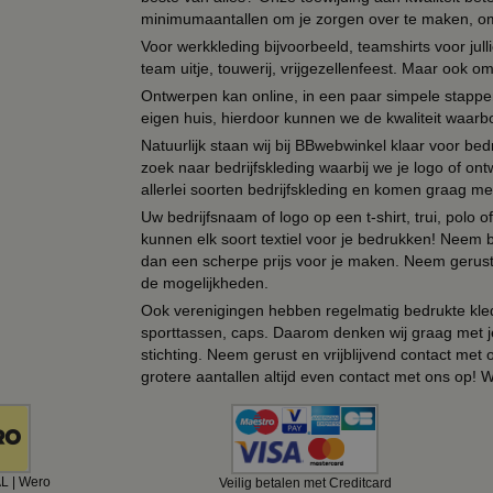
minimumaantallen om je zorgen over te maken, omda
Voor werkkleding bijvoorbeeld, teamshirts voor jul
team uitje, touwerij, vrijgezellenfeest. Maar ook 
Ontwerpen kan online, in een paar simpele stappen,
eigen huis, hierdoor kunnen we de kwaliteit waarb
Natuurlijk staan wij bij BBwebwinkel klaar voor be
zoek naar bedrijfskleding waarbij we je logo of ontw
allerlei soorten bedrijfskleding en komen graag me
Uw bedrijfsnaam of logo op een t-shirt, trui, polo
kunnen elk soort textiel voor je bedrukken! Neem b
dan een scherpe prijs voor je maken. Neem gerust 
de mogelijkheden.
Ook verenigingen hebben regelmatig bedrukte kled
sporttassen, caps. Daarom denken wij graag met j
stichting. Neem gerust en vrijblijvend contact met
grotere aantallen altijd even contact met ons op! 
AL | Wero
Veilig betalen met Creditcard