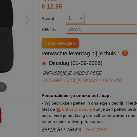
€ 12,95
Aantal
:
kleur
:
Verwachte leverdag bij je thuis :
Dinsdag (01-09-2026)
ONTWERPJE JE UNIEKE PETJE
PERSONALISEER JE UNIEKE EIGEN CAP.
en
Personaliseer je unieke pet / cap:
- Wij bedrukken petten in ons eigen bedrijf. Hier
Met de
ontwerpmodule
kun je zelf petten bed
pet of vind je het lastig om zelf te ontwerpen n
tot een uniek ontwerp te komen
BEKIJK HET THEMA :
PENSIOEN