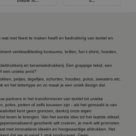
blauw st...
s...
s wat met feest te maken heeft en bedrukking van textiel en
timent verkleedkleding kostuums, brillen, fun t-shirts, hoeden,
ieldrukkerij en keramiekdrukkerij. Een grappige tekst, een
of een unieke print?
kken, petjes, tegeltjes, schorten, hoodies, polos, sweaters etc.
uk en het lettertype en zo maak je een uniek design dat
ouw partners in het transformeren van textiel tot unieke
, polos, petten of zelfs koussen zijn - als het gemaakt is van
eativiteit kent geen grenzen, dankzij onze eigen
ot leven te brengen. Van het eerste idee tot het laatste stiksel,
n gepersonaliseerd geschenk wilt creëren, je merk wilt promoten
 paraat met innovatieve ideeën en hoogwaardige afdrukken. Het
tekent dat we al vanaf 1 stuk produceren. Geen