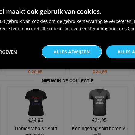
pensioen grappig t-Shirt me
van de wereld
 maakt ook gebruik van cookies.
€ 24,95
€ 12,95
kt gebruik van cookies om de gebruikerservaring te verbeteren.
iken, stemt u in met alle cookies in overeenstemming met ons
Coo
ERGEVEN
ALLES AFWIJZEN
ALLES 
Shirtje voor dames die met
Met pensioen dames v-hals t-
pensioen gaan!
shirt humor shirt met
€ 20,95
€ 24,95
NIEUW IN DE COLLECTIE
€24,95
€24,95
Dames v hals t-shirt
Koningsdag shirt heren v-