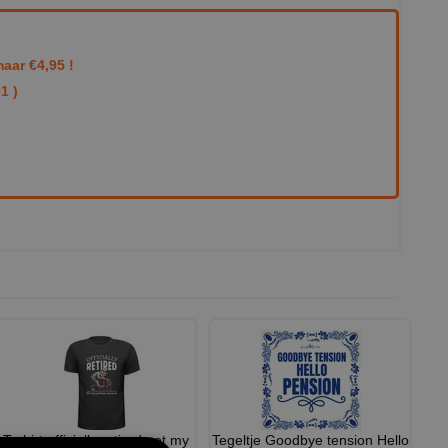
aar €4,95 !
1 )
T-shirt officially retired not my
Tegeltje Goodbye tension Hello