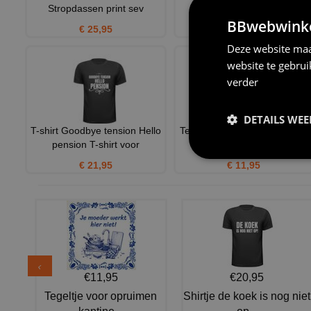
Stropdassen print sev
€ 20,95
BBwebwinkel
€ 25,95
Deze website maa
website te gebru
verder
DETAILS WE
T-shirt Goodbye tension Hello
Tegeltje voor hem of haar die
pension T-shirt voor
met Pensioen gaat Pe
€ 21,95
€ 11,95
€11,95
€20,95
Tegeltje voor opruimen
Shirtje de koek is nog niet