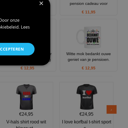
×
problem oude man
pension cadeau voor
€ 23,95
€ 11,95
 Door onze
kiebeleid
.
Lees
ACCEPTEREN
Leuk en grappig kado voor
Witte mok bedankt ouwe
vrouw die met pensioen g
geniet van je pensioen.
€ 12,95
€ 12,95
€24,95
€24,95
V-hals shirt rood wit
I love korfbal t-shirt sport