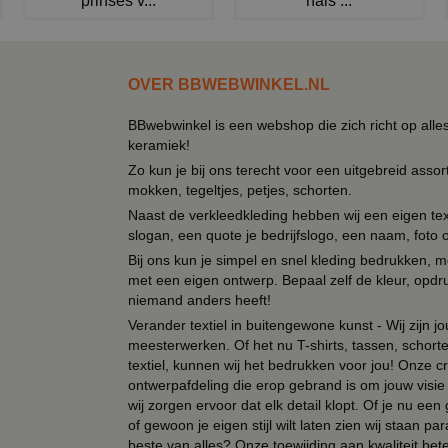
prinses v...
hals ...
OVER BBWEBWINKEL.NL
BBwebwinkel is een webshop die zich richt op alle
keramiek!
Zo kun je bij ons terecht voor een uitgebreid assor
mokken, tegeltjes, petjes, schorten.
Naast de verkleedkleding hebben wij een eigen text
slogan, een quote je bedrijfslogo, een naam, foto 
Bij ons kun je simpel en snel kleding bedrukken, mo
met een eigen ontwerp. Bepaal zelf de kleur, opdr
niemand anders heeft!
Verander textiel in buitengewone kunst - Wij zijn j
meesterwerken. Of het nu T-shirts, tassen, schorten
textiel, kunnen wij het bedrukken voor jou! Onze cr
ontwerpafdeling die erop gebrand is om jouw visie t
wij zorgen ervoor dat elk detail klopt. Of je nu ee
of gewoon je eigen stijl wilt laten zien wij staan
beste van alles? Onze toewijding aan kwaliteit be