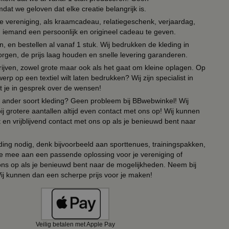
t we geloven dat elke creatie belangrijk is.
lie vereniging, als kraamcadeau, relatiegeschenk, verjaardag,
om iemand een persoonlijk en origineel cadeau te geven.
 en bestellen al vanaf 1 stuk. Wij bedrukken de kleding in
orgen, de prijs laag houden en snelle levering garanderen.
drijven, zowel grote maar ook als het gaat om kleine oplagen. Op
erp op een textiel wilt laten bedrukken? Wij zijn specialist in
t je in gesprek over de wensen!
 of ander soort kleding? Geen probleem bij BBwebwinkel! Wij
ij grotere aantallen altijd even contact met ons op! Wij kunnen
en vrijblijvend contact met ons op als je benieuwd bent naar
ing nodig, denk bijvoorbeeld aan sporttenues, trainingspakken,
e mee aan een passende oplossing voor je vereniging of
 ons op als je benieuwd bent naar de mogelijkheden. Neem bij
Wij kunnen dan een scherpe prijs voor je maken!
Veilig betalen met Apple Pay