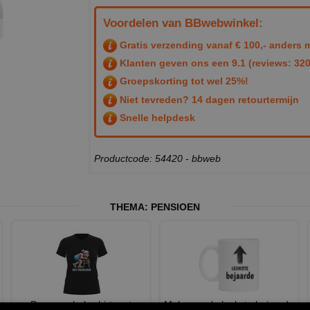
Voordelen van BBwebwinkel:
Gratis verzending vanaf € 100,- anders m
Klanten geven ons een
9.1
(reviews: 320
Groepskorting tot wel 25%!
Niet tevreden? 14 dagen retourtermijn
Snelle helpdesk
Productcode: 54420 - bbweb
THEMA:
PENSIOEN
Dames v-hals shirt met
Mok voor de leukste bejaarde