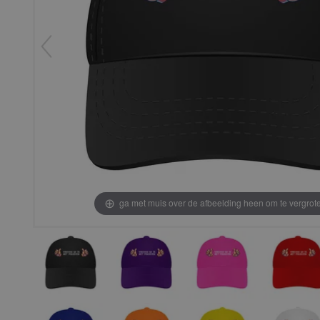
ga met muis over de afbeelding heen om te vergrot