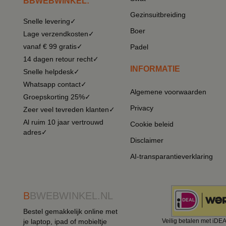
BBWEBWINKEL:
Gezinsuitbreiding
Snelle levering✓
Boer
Lage verzendkosten✓
vanaf € 99 gratis✓
Padel
14 dagen retour recht✓
INFORMATIE
Snelle helpdesk✓
Whatsapp contact✓
Algemene voorwaarden
Groepskorting 25%✓
Privacy
Zeer veel tevreden klanten✓
Al ruim 10 jaar vertrouwd
Cookie beleid
adres✓
Disclaimer
AI-transparantieverklaring
B
BWEBWINKEL.NL
Bestel gemakkelijk online met
je laptop, ipad of mobieltje
Veilig betalen met iDE