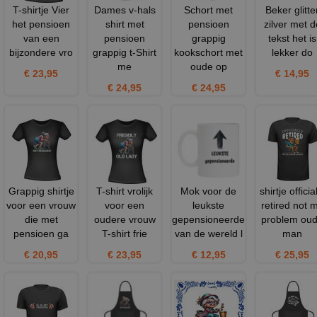
T-shirtje Vier
Dames v-hals
Schort met
Beker glitte
het pensioen
shirt met
pensioen
zilver met d
van een
pensioen
grappig
tekst het is
bijzondere vro
grappig t-Shirt
kookschort met
lekker do
me
oude op
€ 23,95
€ 14,95
€ 24,95
€ 24,95
Grappig shirtje
T-shirt vrolijk
Mok voor de
shirtje officia
voor een vrouw
voor een
leukste
retired not 
die met
oudere vrouw
gepensioneerde
problem ou
pensioen ga
T-shirt frie
van de wereld l
man
€ 20,95
€ 23,95
€ 12,95
€ 25,95