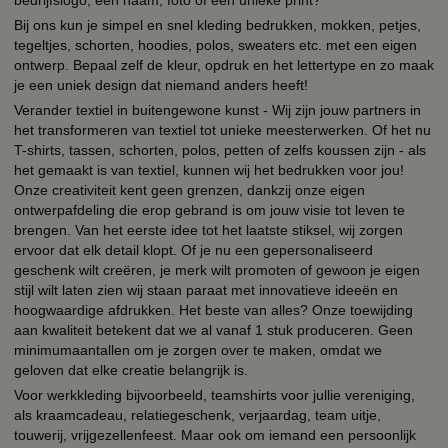
Bij ons kun je simpel en snel kleding bedrukken, mokken, petjes,
tegeltjes, schorten, hoodies, polos, sweaters etc. met een eigen
ontwerp. Bepaal zelf de kleur, opdruk en het lettertype en zo maak
je een uniek design dat niemand anders heeft!
Verander textiel in buitengewone kunst - Wij zijn jouw partners in
het transformeren van textiel tot unieke meesterwerken. Of het nu
T-shirts, tassen, schorten, polos, petten of zelfs koussen zijn - als
het gemaakt is van textiel, kunnen wij het bedrukken voor jou!
Onze creativiteit kent geen grenzen, dankzij onze eigen
ontwerpafdeling die erop gebrand is om jouw visie tot leven te
brengen. Van het eerste idee tot het laatste stiksel, wij zorgen
ervoor dat elk detail klopt. Of je nu een gepersonaliseerd
geschenk wilt creëren, je merk wilt promoten of gewoon je eigen
stijl wilt laten zien wij staan paraat met innovatieve ideeën en
hoogwaardige afdrukken. Het beste van alles? Onze toewijding
aan kwaliteit betekent dat we al vanaf 1 stuk produceren. Geen
minimumaantallen om je zorgen over te maken, omdat we
geloven dat elke creatie belangrijk is.
Voor werkkleding bijvoorbeeld, teamshirts voor jullie vereniging,
als kraamcadeau, relatiegeschenk, verjaardag, team uitje,
touwerij, vrijgezellenfeest. Maar ook om iemand een persoonlijk