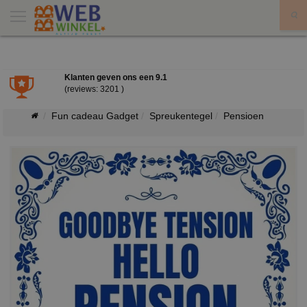
X
Klanten geven ons een
9.1
(reviews: 3201 )
Fun cadeau Gadget
Spreukentegel
Pensioen