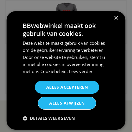
×
BBwebwinkel maakt ook
gebruik van cookies.
€24,95
V-hals shirt rood wit blauw st...
Deze website maakt gebruik van cookies
om de gebruikerservaring te verbeteren.
Door onze website te gebruiken, stemt u
in met alle cookies in overeenstemming
met ons
Cookiebeleid
.
Lees verder
€24,95
ALLES ACCEPTEREN
I love korfbal t-shirt sport s...
ALLES AFWIJZEN
SERVICE EN INFO
OVERZICHT
DETAILS WEERGEVEN
Reviews
Sitemapping