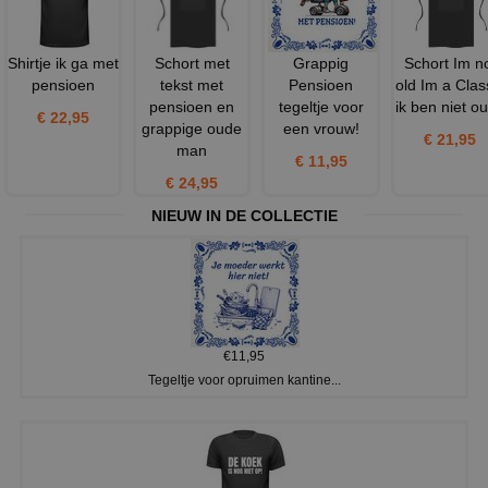
Shirtje ik ga met
Schort met
Grappig
Schort Im n
pensioen
tekst met
Pensioen
old Im a Clas
pensioen en
tegeltje voor
ik ben niet ou
€ 22,95
grappige oude
een vrouw!
€ 21,95
man
€ 11,95
€ 24,95
NIEUW IN DE COLLECTIE
€11,95
Tegeltje voor opruimen kantine...