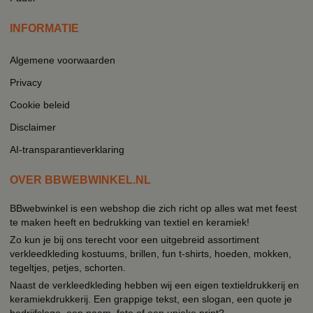
INFORMATIE
Algemene voorwaarden
Privacy
Cookie beleid
Disclaimer
AI-transparantieverklaring
OVER BBWEBWINKEL.NL
BBwebwinkel is een webshop die zich richt op alles wat met feest
te maken heeft en bedrukking van textiel en keramiek!
Zo kun je bij ons terecht voor een uitgebreid assortiment
verkleedkleding kostuums, brillen, fun t-shirts, hoeden, mokken,
tegeltjes, petjes, schorten.
Naast de verkleedkleding hebben wij een eigen textieldrukkerij en
keramiekdrukkerij. Een grappige tekst, een slogan, een quote je
bedrijfslogo, een naam, foto of een unieke print?