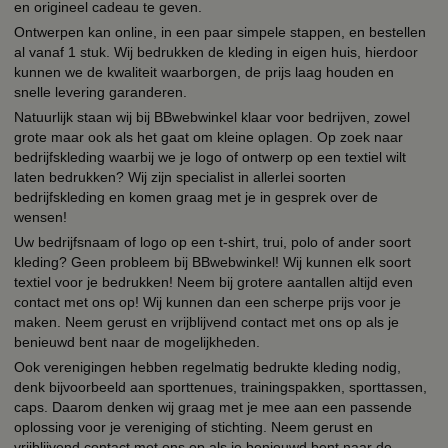
en origineel cadeau te geven.
Ontwerpen kan online, in een paar simpele stappen, en bestellen
al vanaf 1 stuk. Wij bedrukken de kleding in eigen huis, hierdoor
kunnen we de kwaliteit waarborgen, de prijs laag houden en
snelle levering garanderen.
Natuurlijk staan wij bij BBwebwinkel klaar voor bedrijven, zowel
grote maar ook als het gaat om kleine oplagen. Op zoek naar
bedrijfskleding waarbij we je logo of ontwerp op een textiel wilt
laten bedrukken? Wij zijn specialist in allerlei soorten
bedrijfskleding en komen graag met je in gesprek over de
wensen!
Uw bedrijfsnaam of logo op een t-shirt, trui, polo of ander soort
kleding? Geen probleem bij BBwebwinkel! Wij kunnen elk soort
textiel voor je bedrukken! Neem bij grotere aantallen altijd even
contact met ons op! Wij kunnen dan een scherpe prijs voor je
maken. Neem gerust en vrijblijvend contact met ons op als je
benieuwd bent naar de mogelijkheden.
Ook verenigingen hebben regelmatig bedrukte kleding nodig,
denk bijvoorbeeld aan sporttenues, trainingspakken, sporttassen,
caps. Daarom denken wij graag met je mee aan een passende
oplossing voor je vereniging of stichting. Neem gerust en
vrijblijvend contact met ons op als je benieuwd bent naar de