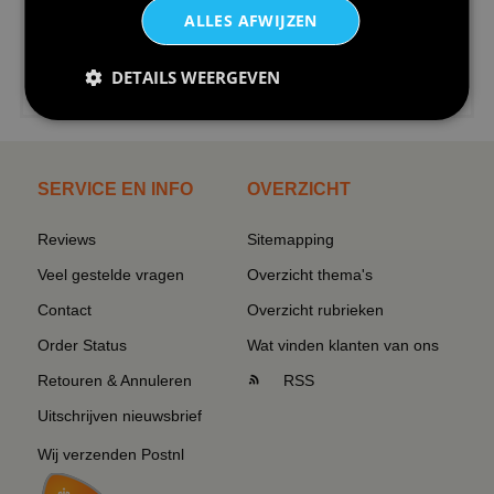
ALLES AFWIJZEN
DETAILS WEERGEVEN
€24,95
I love korfbal t-shirt sport s...
SERVICE EN INFO
OVERZICHT
Reviews
Sitemapping
Veel gestelde vragen
Overzicht thema's
Contact
Overzicht rubrieken
Order Status
Wat vinden klanten van ons
Retouren & Annuleren
RSS
Uitschrijven nieuwsbrief
Wij verzenden Postnl