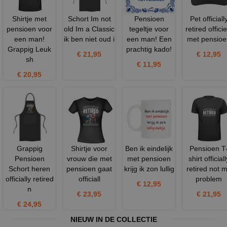
Shirtje met
Schort Im not
Pensioen
Pet officiall
pensioen voor
old Im a Classic
tegeltje voor
retired officie
een man!
ik ben niet oud i
een man! Een
met pensioe
Grappig Leuk
prachtig kado!
€ 21,95
€ 12,95
sh
€ 11,95
€ 20,95
Grappig
Shirtje voor
Ben ik eindelijk
Pensioen T
Pensioen
vrouw die met
met pensioen
shirt officiall
Schort heren
pensioen gaat
krijg ik zon lullig
retired not 
officially retired
officiall
problem
€ 12,95
n
€ 23,95
€ 21,95
€ 24,95
NIEUW IN DE COLLECTIE