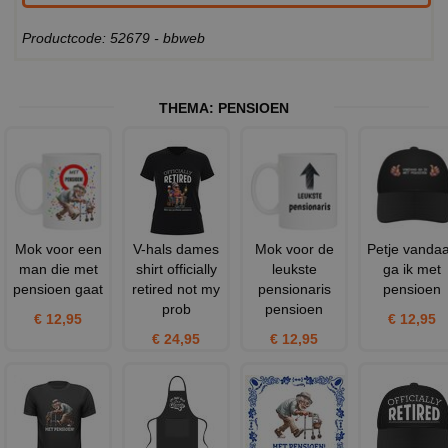
Productcode: 52679 - bbweb
THEMA:
PENSIOEN
Mok voor een
V-hals dames
Mok voor de
Petje vanda
man die met
shirt officially
leukste
ga ik met
pensioen gaat
retired not my
pensionaris
pensioen
prob
pensioen
€ 12,95
€ 12,95
€ 24,95
€ 12,95