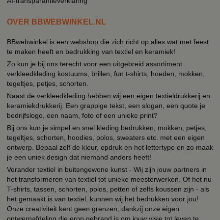
AI-transparantieverklaring
OVER BBWEBWINKEL.NL
BBwebwinkel is een webshop die zich richt op alles wat met feest
te maken heeft en bedrukking van textiel en keramiek!
Zo kun je bij ons terecht voor een uitgebreid assortiment
verkleedkleding kostuums, brillen, fun t-shirts, hoeden, mokken,
tegeltjes, petjes, schorten.
Naast de verkleedkleding hebben wij een eigen textieldrukkerij en
keramiekdrukkerij. Een grappige tekst, een slogan, een quote je
bedrijfslogo, een naam, foto of een unieke print?
Bij ons kun je simpel en snel kleding bedrukken, mokken, petjes,
tegeltjes, schorten, hoodies, polos, sweaters etc. met een eigen
ontwerp. Bepaal zelf de kleur, opdruk en het lettertype en zo maak
je een uniek design dat niemand anders heeft!
Verander textiel in buitengewone kunst - Wij zijn jouw partners in
het transformeren van textiel tot unieke meesterwerken. Of het nu
T-shirts, tassen, schorten, polos, petten of zelfs koussen zijn - als
het gemaakt is van textiel, kunnen wij het bedrukken voor jou!
Onze creativiteit kent geen grenzen, dankzij onze eigen
ontwerpafdeling die erop gebrand is om jouw visie tot leven te