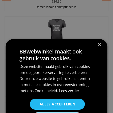
€24,95
Dames v hals t-shirt prinses v...
×
€24,95
BBwebwinkel maakt ook
Koningsdag shirt heren v-hals ...
gebruik van cookies.
Deze website maakt gebruik van cookies
om de gebruikerservaring te verbeteren.
Door onze website te gebruiken, stemt u
in met alle cookies in overeenstemming
€24,95
met ons
Cookiebeleid
.
Lees verder
V-hals shirt rood wit blauw st...
ALLES ACCEPTEREN