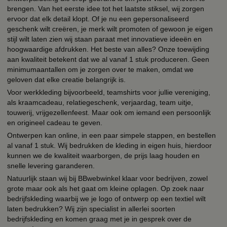
brengen. Van het eerste idee tot het laatste stiksel, wij zorgen
ervoor dat elk detail klopt. Of je nu een gepersonaliseerd
geschenk wilt creëren, je merk wilt promoten of gewoon je eigen
stijl wilt laten zien wij staan paraat met innovatieve ideeën en
hoogwaardige afdrukken. Het beste van alles? Onze toewijding
aan kwaliteit betekent dat we al vanaf 1 stuk produceren. Geen
minimumaantallen om je zorgen over te maken, omdat we
geloven dat elke creatie belangrijk is.
Voor werkkleding bijvoorbeeld, teamshirts voor jullie vereniging,
als kraamcadeau, relatiegeschenk, verjaardag, team uitje,
touwerij, vrijgezellenfeest. Maar ook om iemand een persoonlijk
en origineel cadeau te geven.
Ontwerpen kan online, in een paar simpele stappen, en bestellen
al vanaf 1 stuk. Wij bedrukken de kleding in eigen huis, hierdoor
kunnen we de kwaliteit waarborgen, de prijs laag houden en
snelle levering garanderen.
Natuurlijk staan wij bij BBwebwinkel klaar voor bedrijven, zowel
grote maar ook als het gaat om kleine oplagen. Op zoek naar
bedrijfskleding waarbij we je logo of ontwerp op een textiel wilt
laten bedrukken? Wij zijn specialist in allerlei soorten
bedrijfskleding en komen graag met je in gesprek over de