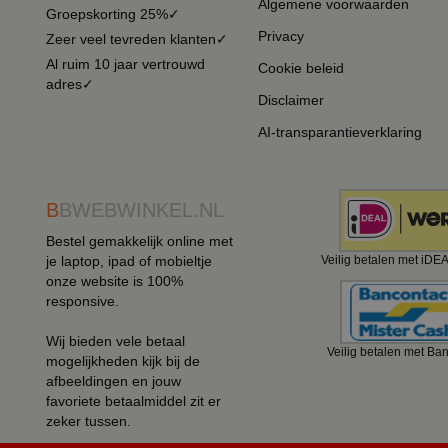
Algemene voorwaarden
Groepskorting 25%✓
Privacy
Zeer veel tevreden klanten✓
Al ruim 10 jaar vertrouwd
Cookie beleid
adres✓
Disclaimer
AI-transparantieverklaring
B
BWEBWINKEL.NL
Bestel gemakkelijk online met
je laptop, ipad of mobieltje
Veilig betalen met iDE
onze website is 100%
responsive.
Wij bieden vele betaal
Veilig betalen met Ba
mogelijkheden kijk bij de
afbeeldingen en jouw
favoriete betaalmiddel zit er
zeker tussen.