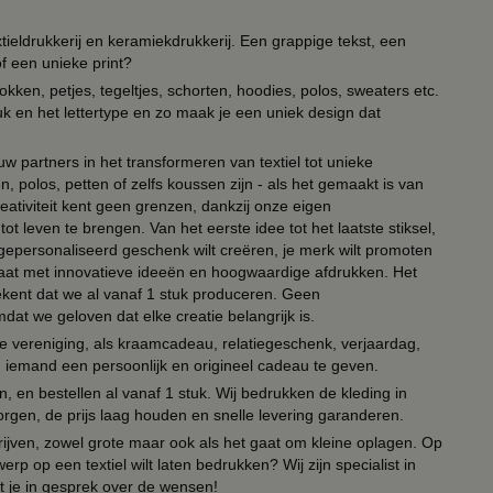
ieldrukkerij en keramiekdrukkerij. Een grappige tekst, een
of een unieke print?
kken, petjes, tegeltjes, schorten, hoodies, polos, sweaters etc.
uk en het lettertype en zo maak je een uniek design dat
ouw partners in het transformeren van textiel tot unieke
, polos, petten of zelfs koussen zijn - als het gemaakt is van
eativiteit kent geen grenzen, dankzij onze eigen
ot leven te brengen. Van het eerste idee tot het laatste stiksel,
n gepersonaliseerd geschenk wilt creëren, je merk wilt promoten
 paraat met innovatieve ideeën en hoogwaardige afdrukken. Het
tekent dat we al vanaf 1 stuk produceren. Geen
t we geloven dat elke creatie belangrijk is.
lie vereniging, als kraamcadeau, relatiegeschenk, verjaardag,
om iemand een persoonlijk en origineel cadeau te geven.
 en bestellen al vanaf 1 stuk. Wij bedrukken de kleding in
orgen, de prijs laag houden en snelle levering garanderen.
drijven, zowel grote maar ook als het gaat om kleine oplagen. Op
erp op een textiel wilt laten bedrukken? Wij zijn specialist in
t je in gesprek over de wensen!