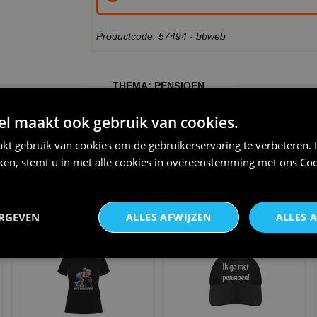
Productcode: 57494 - bbweb
THEMA:
PENSIOEN
 maakt ook gebruik van cookies.
kt gebruik van cookies om de gebruikerservaring te verbeteren.
iken, stemt u in met alle cookies in overeenstemming met ons
Coo
Mok met pensioen oude vrouw
Dikke vette doei gouden glitter
achter wandelstok verk
mok
ERGEVEN
ALLES AFWIJZEN
ALLES 
€ 12,95
€ 14,95