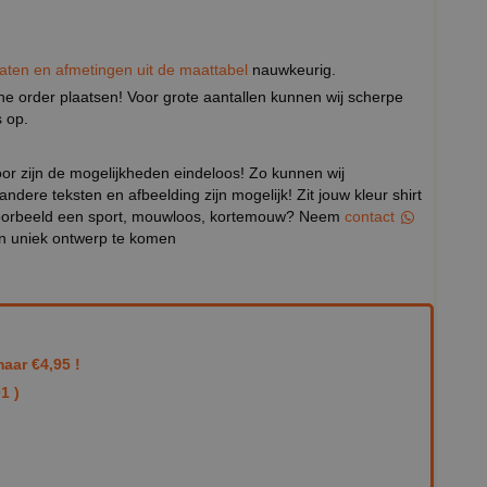
aten en afmetingen uit de maattabel
nauwkeurig.
eine order plaatsen! Voor grote aantallen kunnen wij scherpe
 op.
door zijn de mogelijkheden eindeloos! Zo kunnen wij
 andere teksten en afbeelding zijn mogelijk! Zit jouw kleur shirt
ijvoorbeeld een sport, mouwloos, kortemouw? Neem
contact
en uniek ontwerp te komen
aar €4,95 !
1 )