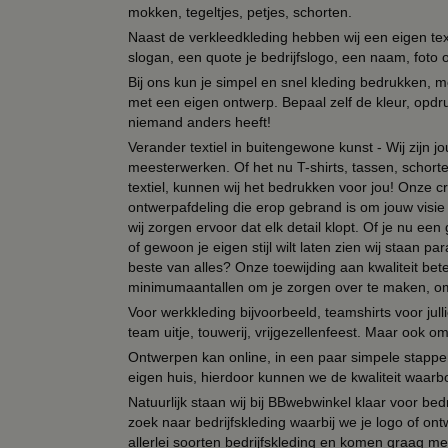
mokken, tegeltjes, petjes, schorten.
Naast de verkleedkleding hebben wij een eigen text
slogan, een quote je bedrijfslogo, een naam, foto 
Bij ons kun je simpel en snel kleding bedrukken, mo
met een eigen ontwerp. Bepaal zelf de kleur, opdr
niemand anders heeft!
Verander textiel in buitengewone kunst - Wij zijn j
meesterwerken. Of het nu T-shirts, tassen, schorten
textiel, kunnen wij het bedrukken voor jou! Onze cr
ontwerpafdeling die erop gebrand is om jouw visie t
wij zorgen ervoor dat elk detail klopt. Of je nu ee
of gewoon je eigen stijl wilt laten zien wij staan
beste van alles? Onze toewijding aan kwaliteit be
minimumaantallen om je zorgen over te maken, omda
Voor werkkleding bijvoorbeeld, teamshirts voor jul
team uitje, touwerij, vrijgezellenfeest. Maar ook 
Ontwerpen kan online, in een paar simpele stappen,
eigen huis, hierdoor kunnen we de kwaliteit waarb
Natuurlijk staan wij bij BBwebwinkel klaar voor be
zoek naar bedrijfskleding waarbij we je logo of ontw
allerlei soorten bedrijfskleding en komen graag me