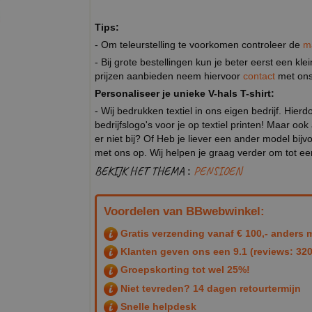
Tips:
- Om teleurstelling te voorkomen controleer de
m
- Bij grote bestellingen kun je beter eerst een kl
prijzen aanbieden neem hiervoor
contact
met ons
Personaliseer je unieke V-hals T-shirt:
- Wij bedrukken textiel in ons eigen bedrijf. Hier
bedrijfslogo's voor je op textiel printen! Maar ook
er niet bij? Of Heb je liever een ander model b
met ons op. Wij helpen je graag verder om tot e
BEKIJK HET THEMA :
PENSIOEN
Voordelen van BBwebwinkel:
Gratis verzending vanaf € 100,- anders m
Klanten geven ons een
9.1
(reviews: 320
Groepskorting tot wel 25%!
Niet tevreden? 14 dagen retourtermijn
Snelle helpdesk