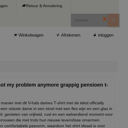
ragen
Retour & Annulering
X
Winkelwagen
Afrekenen
inloggen
d not my problem anymore grappig pensioen t-
manier met dit V-hals dames T-shirt met de tekst officially
 een relaxte dame in een stoel met een fles wijn en een glas in
t: genieten van vrijheid, rust en een welverdiend moment voor
oor vrouwen die met trots hun nieuwe levensfase omarmen.
en comfortabele pasvorm, waardoor het shirt ideaal is voor