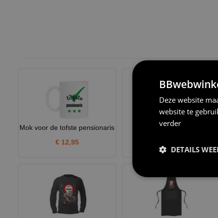
BBwebwinkel
Deze website maa
website te gebru
verder
Mok voor de tofste pensionaris
Met pensioen koffie mok!
Blijven werken geen zin i
€ 12,95
DETAILS WE
€ 12,95