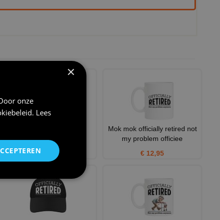
×
 Door onze
kiebeleid
.
Lees
Met pensioen shirtje
Mok mok officially retired not
my problem officiee
€ 20,95
ACCEPTEREN
€ 12,95