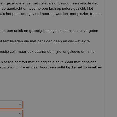
en gezellig etentje met collega’s of gewoon een relaxte dag
 de aandacht en tover je een lach op ieders gezicht. Het
 zoals het pensioen gevierd hoort te worden: met plezier, trots en
t het een uniek en grappig kledingstuk dat niet snel vergeten
 of familieleden die met pensioen gaan en wel wat extra
feestje zelf, maar ook daarna een fijne longsleeve om in te
stukje comfort met dit originele shirt. Want met pensioen
euw avontuur – en daar hoort een outfit bij die net zo uniek en