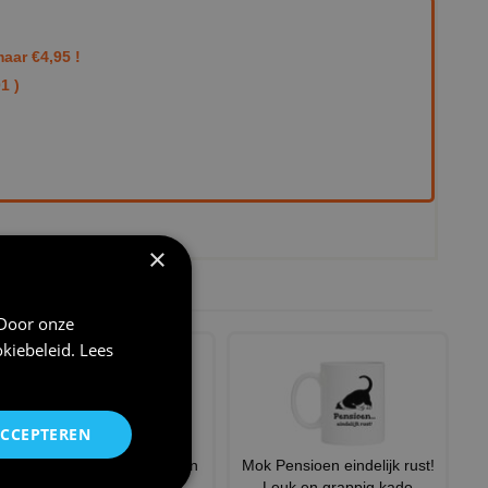
aar €4,95 !
1 )
×
 Door onze
kiebeleid
.
Lees
ACCEPTEREN
Mok eigenlijk met pensioen
Mok Pensioen eindelijk rust!
voor een vrouw
Leuk en grappig kado