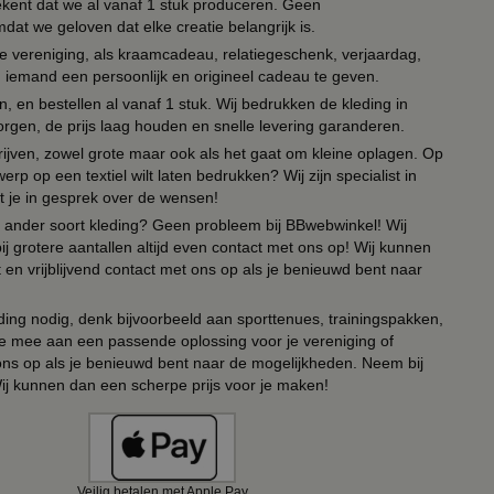
tekent dat we al vanaf 1 stuk produceren. Geen
t we geloven dat elke creatie belangrijk is.
lie vereniging, als kraamcadeau, relatiegeschenk, verjaardag,
om iemand een persoonlijk en origineel cadeau te geven.
 en bestellen al vanaf 1 stuk. Wij bedrukken de kleding in
orgen, de prijs laag houden en snelle levering garanderen.
drijven, zowel grote maar ook als het gaat om kleine oplagen. Op
erp op een textiel wilt laten bedrukken? Wij zijn specialist in
t je in gesprek over de wensen!
 of ander soort kleding? Geen probleem bij BBwebwinkel! Wij
ij grotere aantallen altijd even contact met ons op! Wij kunnen
en vrijblijvend contact met ons op als je benieuwd bent naar
ing nodig, denk bijvoorbeeld aan sporttenues, trainingspakken,
e mee aan een passende oplossing voor je vereniging of
 ons op als je benieuwd bent naar de mogelijkheden. Neem bij
Wij kunnen dan een scherpe prijs voor je maken!
Veilig betalen met Apple Pay