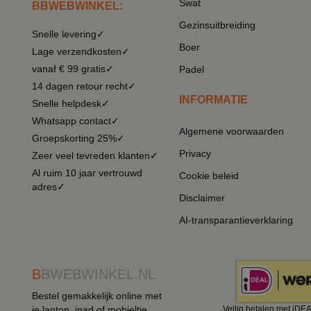
Swat
BBWEBWINKEL:
Gezinsuitbreiding
Snelle levering✓
Boer
Lage verzendkosten✓
vanaf € 99 gratis✓
Padel
14 dagen retour recht✓
INFORMATIE
Snelle helpdesk✓
Whatsapp contact✓
Algemene voorwaarden
Groepskorting 25%✓
Privacy
Zeer veel tevreden klanten✓
Al ruim 10 jaar vertrouwd
Cookie beleid
adres✓
Disclaimer
AI-transparantieverklaring
B
BWEBWINKEL.NL
Bestel gemakkelijk online met
je laptop, ipad of mobieltje
Veilig betalen met iDE