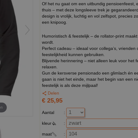
Of het nu gaat om een uitbundig pensioenfeest, e
thuis – met deze longsleeve trek je gegarandeerd
design is vrolijk, luchtig en vol zelfspot, precies
een knipoog.
Humoristisch & feestelijk – de rollator-print maak
wordt.
Perfect cadeau – ideaal voor collega’s, vrienden
feestelijkheid kunnen gebruiken.
Blijvende herinnering – niet alleen leuk voor het 
relaxen.
Gun de kersverse pensionado een glimlach én een 
gaan is niet het einde, maar het begin van een ni
feestelijk is als deze mijlpaal!
Delen
€ 25,95
en
Aantal
:
kleur
:
maat
: