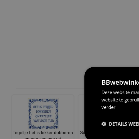
BBwebwinkel
Deze website maa
website te gebru
verder
DETAILS WE
Tegeltje het is lekker dobberen
Schort officially retired not my
op een zee van vri
problem anymore g