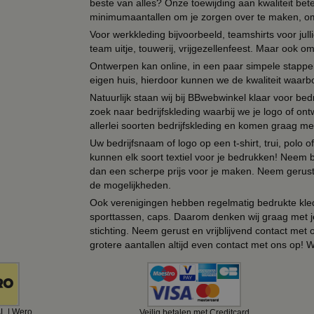
beste van alles? Onze toewijding aan kwaliteit be
minimumaantallen om je zorgen over te maken, omda
Voor werkkleding bijvoorbeeld, teamshirts voor jul
team uitje, touwerij, vrijgezellenfeest. Maar ook 
Ontwerpen kan online, in een paar simpele stappen,
eigen huis, hierdoor kunnen we de kwaliteit waarb
Natuurlijk staan wij bij BBwebwinkel klaar voor be
zoek naar bedrijfskleding waarbij we je logo of ontw
allerlei soorten bedrijfskleding en komen graag me
Uw bedrijfsnaam of logo op een t-shirt, trui, polo
kunnen elk soort textiel voor je bedrukken! Neem b
dan een scherpe prijs voor je maken. Neem gerust 
de mogelijkheden.
Ook verenigingen hebben regelmatig bedrukte kled
sporttassen, caps. Daarom denken wij graag met j
stichting. Neem gerust en vrijblijvend contact met
grotere aantallen altijd even contact met ons op! 
AL | Wero
Veilig betalen met Creditcard