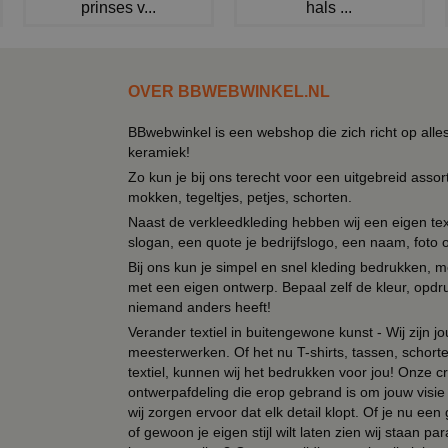
prinses v...
hals ...
OVER BBWEBWINKEL.NL
BBwebwinkel is een webshop die zich richt op alle
keramiek!
Zo kun je bij ons terecht voor een uitgebreid assor
mokken, tegeltjes, petjes, schorten.
Naast de verkleedkleding hebben wij een eigen text
slogan, een quote je bedrijfslogo, een naam, foto 
Bij ons kun je simpel en snel kleding bedrukken, mo
met een eigen ontwerp. Bepaal zelf de kleur, opdr
niemand anders heeft!
Verander textiel in buitengewone kunst - Wij zijn j
meesterwerken. Of het nu T-shirts, tassen, schorten
textiel, kunnen wij het bedrukken voor jou! Onze cr
ontwerpafdeling die erop gebrand is om jouw visie t
wij zorgen ervoor dat elk detail klopt. Of je nu ee
of gewoon je eigen stijl wilt laten zien wij staan