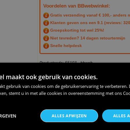
Voordelen van BBwebwinkel:
Gratis verzending vanaf € 100,- anders m
Klanten geven ons een
9.1
(reviews: 320
Groepskorting tot wel 25%!
Niet tevreden? 14 dagen retourtermijn
Snelle helpdesk
Productcode: 55103 - bbweb
 maakt ook gebruik van cookies.
THEMA:
PENSIOEN
kt gebruik van cookies om de gebruikerservaring te verbeteren.
iken, stemt u in met alle cookies in overeenstemming met ons
Coo
ERGEVEN
ALLES AFWIJZEN
ALLES 
Officially retired longsleeve
Mok voor de leukste
heren grappig pensio
gepensioneerde van de wereld