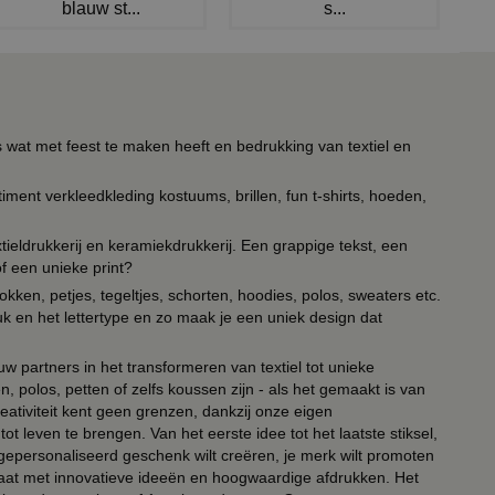
blauw st...
s...
s wat met feest te maken heeft en bedrukking van textiel en
timent verkleedkleding kostuums, brillen, fun t-shirts, hoeden,
ieldrukkerij en keramiekdrukkerij. Een grappige tekst, een
of een unieke print?
kken, petjes, tegeltjes, schorten, hoodies, polos, sweaters etc.
uk en het lettertype en zo maak je een uniek design dat
ouw partners in het transformeren van textiel tot unieke
, polos, petten of zelfs koussen zijn - als het gemaakt is van
eativiteit kent geen grenzen, dankzij onze eigen
ot leven te brengen. Van het eerste idee tot het laatste stiksel,
n gepersonaliseerd geschenk wilt creëren, je merk wilt promoten
 paraat met innovatieve ideeën en hoogwaardige afdrukken. Het