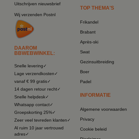
Uitschrijven nieuwsbrief
TOP THEMA'S
Wij verzenden Postnl
Frikandel
Brabant
Après-ski
DAAROM
Swat
BBWEBWINKEL:
Gezinsuitbreiding
Snelle levering✓
Boer
Lage verzendkosten✓
vanaf € 99 gratis✓
Padel
14 dagen retour recht✓
INFORMATIE
Snelle helpdesk✓
Whatsapp contact✓
Algemene voorwaarden
Groepskorting 25%✓
Privacy
Zeer veel tevreden klanten✓
Al ruim 10 jaar vertrouwd
Cookie beleid
adres✓