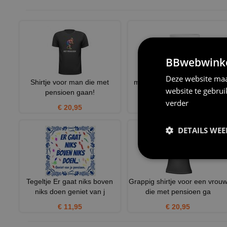
BBwebwinkel
Deze website maa
Shirtje voor man die met
mok Goodbye tension Hello
website te gebru
pensioen gaan!
pension een leuke koffie
verder
€ 20,95
€ 12,95
DETAILS WE
Tegeltje Er gaat niks boven
Grappig shirtje voor een vrou
niks doen geniet van j
die met pensioen ga
€ 11,95
€ 20,95