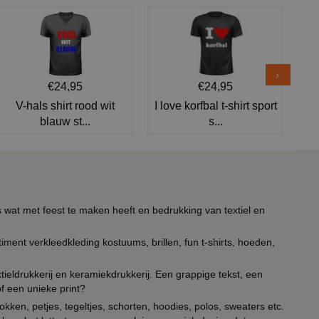
€24,95
€24,95
V-hals shirt rood wit
I love korfbal t-shirt sport
blauw st...
s...
s wat met feest te maken heeft en bedrukking van textiel en
timent verkleedkleding kostuums, brillen, fun t-shirts, hoeden,
ieldrukkerij en keramiekdrukkerij. Een grappige tekst, een
of een unieke print?
kken, petjes, tegeltjes, schorten, hoodies, polos, sweaters etc.