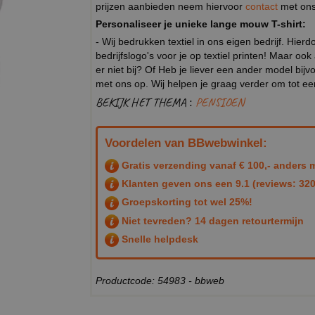
prijzen aanbieden neem hiervoor
contact
met ons
Personaliseer je unieke lange mouw T-shirt:
- Wij bedrukken textiel in ons eigen bedrijf. Hier
bedrijfslogo's voor je op textiel printen! Maar ook
er niet bij? Of Heb je liever een ander model b
met ons op. Wij helpen je graag verder om tot e
BEKIJK HET THEMA :
PENSIOEN
Voordelen van BBwebwinkel:
Gratis verzending vanaf € 100,- anders m
Klanten geven ons een
9.1
(reviews: 320
Groepskorting tot wel 25%!
Niet tevreden? 14 dagen retourtermijn
Snelle helpdesk
Productcode: 54983 - bbweb