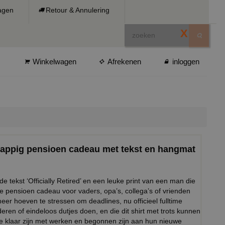
ragen
Retour & Annulering
X
Winkelwagen
Afrekenen
inloggen
 grappig pensioen cadeau met tekst en hangmat
 tekst ‘Officially Retired’ en een leuke print van een man die
eme pensioen cadeau voor vaders, opa’s, collega’s of vrienden
meer hoeven te stressen om deadlines, nu officieel fulltime
ren of eindeloos dutjes doen, en die dit shirt met trots kunnen
ze klaar zijn met werken en begonnen zijn aan hun nieuwe