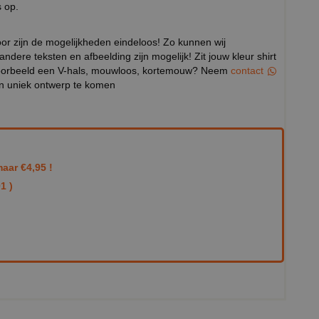
 op.
door zijn de mogelijkheden eindeloos! Zo kunnen wij
 andere teksten en afbeelding zijn mogelijk! Zit jouw kleur shirt
ijvoorbeeld een V-hals, mouwloos, kortemouw? Neem
contact
en uniek ontwerp te komen
aar €4,95 !
1 )