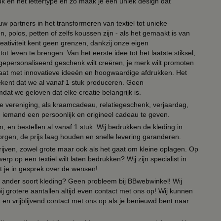
uk en het lettertype en zo maak je een uniek design dat
ouw partners in het transformeren van textiel tot unieke
, polos, petten of zelfs koussen zijn - als het gemaakt is van
eativiteit kent geen grenzen, dankzij onze eigen
ot leven te brengen. Van het eerste idee tot het laatste stiksel,
n gepersonaliseerd geschenk wilt creëren, je merk wilt promoten
 paraat met innovatieve ideeën en hoogwaardige afdrukken. Het
tekent dat we al vanaf 1 stuk produceren. Geen
t we geloven dat elke creatie belangrijk is.
lie vereniging, als kraamcadeau, relatiegeschenk, verjaardag,
om iemand een persoonlijk en origineel cadeau te geven.
 en bestellen al vanaf 1 stuk. Wij bedrukken de kleding in
orgen, de prijs laag houden en snelle levering garanderen.
drijven, zowel grote maar ook als het gaat om kleine oplagen. Op
erp op een textiel wilt laten bedrukken? Wij zijn specialist in
t je in gesprek over de wensen!
 of ander soort kleding? Geen probleem bij BBwebwinkel! Wij
ij grotere aantallen altijd even contact met ons op! Wij kunnen
en vrijblijvend contact met ons op als je benieuwd bent naar