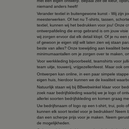
met een eigen ontwerp. Bepaal zelf de kleur, opdr
niemand anders heeft!
Verander textiel in buitengewone kunst - Wij zijn j
meesterwerken. Of het nu T-shirts, tassen, schorten
textiel, kunnen wij het bedrukken voor jou! Onze cr
ontwerpafdeling die erop gebrand is om jouw visie t
wij zorgen ervoor dat elk detail klopt. Of je nu ee
of gewoon je eigen stijl wilt laten zien wij staan
beste van alles? Onze toewijding aan kwaliteit be
minimumaantallen om je zorgen over te maken, omda
Voor werkkleding bijvoorbeeld, teamshirts voor jul
team uitje, touwerij, vrijgezellenfeest. Maar ook 
Ontwerpen kan online, in een paar simpele stappen,
eigen huis, hierdoor kunnen we de kwaliteit waarb
Natuurlijk staan wij bij BBwebwinkel klaar voor be
zoek naar bedrijfskleding waarbij we je logo of ontw
allerlei soorten bedrijfskleding en komen graag me
Uw bedrijfsnaam of logo op een t-shirt, trui, polo
kunnen elk soort textiel voor je bedrukken! Neem b
dan een scherpe prijs voor je maken. Neem gerust 
de mogelijkheden.