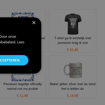
×
 Door onze
Jij neemt thuis blijven wel heel
T-shirt ga ik eindelijk met
kiebeleid
.
Lees
letterlijk geniet
pensioen krijg ik zon
€ 11,95
€ 21,95
ACCEPTEREN
Pensioen tegeltje officially
Beker glitter zilver met de tekst
retired not my proble
het is lekker do
€ 11,95
€ 14,95