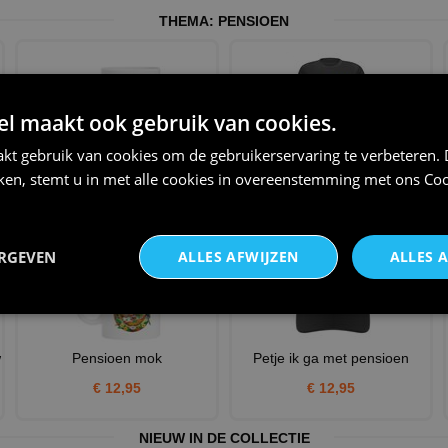
THEMA:
PENSIOEN
 maakt ook gebruik van cookies.
kt gebruik van cookies om de gebruikerservaring te verbeteren.
Mok voor een man die eindelijk
Met pensioen T-shirt grappig
iken, stemt u in met alle cookies in overeenstemming met ons
Coo
met pensioen mag.
humor nog lang geen z
€ 12,95
€ 22,95
ERGEVEN
ALLES AFWIJZEN
ALLES 
w
Pensioen mok
Petje ik ga met pensioen
€ 12,95
€ 12,95
NIEUW IN DE COLLECTIE