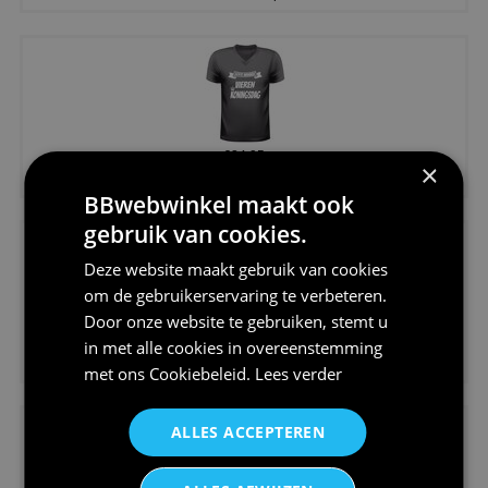
€24,95
×
Koningsdag shirt heren v-hals ...
BBwebwinkel maakt ook
gebruik van cookies.
Deze website maakt gebruik van cookies
om de gebruikerservaring te verbeteren.
Door onze website te gebruiken, stemt u
€24,95
in met alle cookies in overeenstemming
V-hals shirt rood wit blauw st...
met ons
Cookiebeleid
.
Lees verder
ALLES ACCEPTEREN