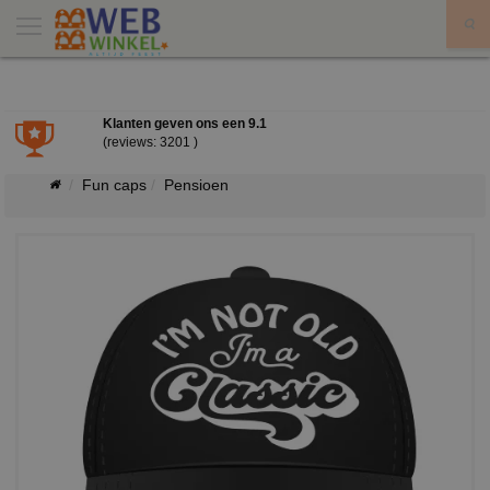
X
Klanten geven ons een
9.1
(reviews: 3201 )
Fun caps
Pensioen