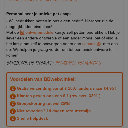
Personaliseer je unieke pet / cap:
- Wij bedrukken petten in ons eigen bedrijf. Hierdoor zijn de
mogelijkheden eindeloos!
Met de
ontwerpmodule
kun je zelf petten bedrukken. Heb je
liever een andere ontwerpje of een ander model pet of vind je
het lastig om zelf te ontwerpen neem dan
contact
met ons
op. Wij helpen je graag verder om tot een uniek ontwerp te
komen
BEKIJK OOK DE THEMA'S :
PENSIOEN
VERJAARDAG
Voordelen van BBwebwinkel:
Gratis verzending vanaf € 100,- anders maar €4,95 !
Klanten geven ons een
9.1
(reviews: 3201 )
Groepskorting tot wel 25%!
Niet tevreden? 14 dagen retourtermijn
Snelle helpdesk