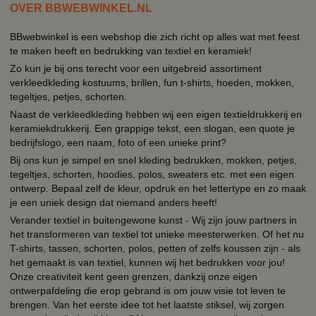
OVER BBWEBWINKEL.NL
BBwebwinkel is een webshop die zich richt op alles wat met feest
te maken heeft en bedrukking van textiel en keramiek!
Zo kun je bij ons terecht voor een uitgebreid assortiment
verkleedkleding kostuums, brillen, fun t-shirts, hoeden, mokken,
tegeltjes, petjes, schorten.
Naast de verkleedkleding hebben wij een eigen textieldrukkerij en
keramiekdrukkerij. Een grappige tekst, een slogan, een quote je
bedrijfslogo, een naam, foto of een unieke print?
Bij ons kun je simpel en snel kleding bedrukken, mokken, petjes,
tegeltjes, schorten, hoodies, polos, sweaters etc. met een eigen
ontwerp. Bepaal zelf de kleur, opdruk en het lettertype en zo maak
je een uniek design dat niemand anders heeft!
Verander textiel in buitengewone kunst - Wij zijn jouw partners in
het transformeren van textiel tot unieke meesterwerken. Of het nu
T-shirts, tassen, schorten, polos, petten of zelfs koussen zijn - als
het gemaakt is van textiel, kunnen wij het bedrukken voor jou!
Onze creativiteit kent geen grenzen, dankzij onze eigen
ontwerpafdeling die erop gebrand is om jouw visie tot leven te
brengen. Van het eerste idee tot het laatste stiksel, wij zorgen