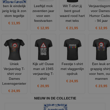
ben ik eindelijk
Leeftijd mok
Wit T-shirt jij
Verjaardags
jarig krijg ik zon
zeventien jaar
bent goud
voor Dames
stom tegeltje
voor een
waard rood hart
Humor Cade
feestvarken
met teks
- 94 jaar
€ 11,95
€ 12,95
€ 21,95
€ 12,95
Uniek
Kijk uit! Ouwe
Feestje t-shirt
Een leuk e
Verjaardag T-
man uit 1945
met vlaggenlijn
grappig shirt
shirt voor
verjaardag T-
opdruk
voor hem, o
Dames
shirt
mannen
€ 24,95
Levensgenieter
€ 20,95
€ 23,95
€ 24,95
NIEUW IN DE COLLECTIE