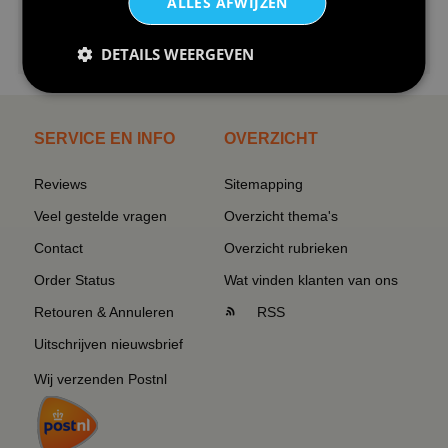
ALLES AFWIJZEN
€24,95
DETAILS WEERGEVEN
I love korfbal t-shirt sport s...
SERVICE EN INFO
OVERZICHT
Reviews
Sitemapping
Veel gestelde vragen
Overzicht thema's
Contact
Overzicht rubrieken
Order Status
Wat vinden klanten van ons
Retouren & Annuleren
RSS
Uitschrijven nieuwsbrief
Wij verzenden Postnl