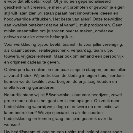
ervoor dat elk detail klopt. Of je nu een gepersonaliseerd
geschenk wilt creëren, je merk wilt promoten of gewoon je eigen
stijl wilt laten zien wij staan paraat met innovatieve ideeën en
hoogwaardige afdrukken. Het beste van alles? Onze toewijding
aan kwaliteit betekent dat we al vanaf 1 stuk produceren. Geen
minimumaantallen om je zorgen over te maken, omdat we
geloven dat elke creatie belangrijk is.
Voor werkkleding bijvoorbeeld, teamshirts voor jullie vereniging,
als kraamcadeau, relatiegeschenk, verjaardag, team uitje,
touwerij, vrijgezellenfeest. Maar ook om iemand een persoonlijk
en origineel cadeau te geven.
Ontwerpen kan online, in een paar simpele stappen, en bestellen
al vanaf 1 stuk. Wij bedrukken de kleding in eigen huis, hierdoor
kunnen we de kwaliteit waarborgen, de prijs laag houden en
snelle levering garanderen.
Natuurlijk staan wij bij BBwebwinkel klaar voor bedrijven, zowel
grote maar ook als het gaat om kleine oplagen. Op zoek naar
bedrijfskleding waarbij we je logo of ontwerp op een textiel wilt
laten bedrukken? Wij zijn specialist in allerlei soorten
bedrijfskleding en komen graag met je in gesprek over de
wensen!
Uw bedrijfsnaam of logo op een t-shirt, trui, polo of ander soort