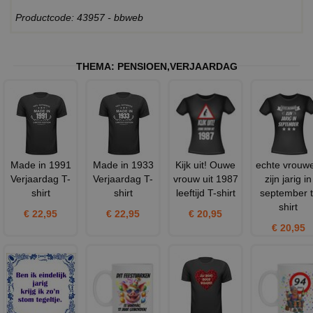
Productcode: 43957 - bbweb
THEMA:
PENSIOEN
,
VERJAARDAG
Made in 1991
Made in 1933
Kijk uit! Ouwe
echte vrouw
Verjaardag T-
Verjaardag T-
vrouw uit 1987
zijn jarig in
shirt
shirt
leeftijd T-shirt
september t
shirt
€ 22,95
€ 22,95
€ 20,95
€ 20,95