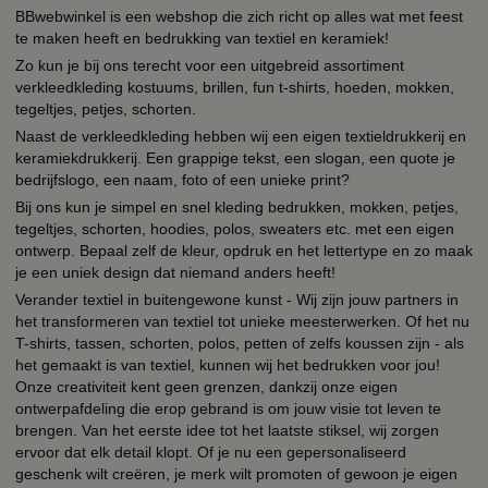
BBwebwinkel is een webshop die zich richt op alles wat met feest
te maken heeft en bedrukking van textiel en keramiek!
Zo kun je bij ons terecht voor een uitgebreid assortiment
verkleedkleding kostuums, brillen, fun t-shirts, hoeden, mokken,
tegeltjes, petjes, schorten.
Naast de verkleedkleding hebben wij een eigen textieldrukkerij en
keramiekdrukkerij. Een grappige tekst, een slogan, een quote je
bedrijfslogo, een naam, foto of een unieke print?
Bij ons kun je simpel en snel kleding bedrukken, mokken, petjes,
tegeltjes, schorten, hoodies, polos, sweaters etc. met een eigen
ontwerp. Bepaal zelf de kleur, opdruk en het lettertype en zo maak
je een uniek design dat niemand anders heeft!
Verander textiel in buitengewone kunst - Wij zijn jouw partners in
het transformeren van textiel tot unieke meesterwerken. Of het nu
T-shirts, tassen, schorten, polos, petten of zelfs koussen zijn - als
het gemaakt is van textiel, kunnen wij het bedrukken voor jou!
Onze creativiteit kent geen grenzen, dankzij onze eigen
ontwerpafdeling die erop gebrand is om jouw visie tot leven te
brengen. Van het eerste idee tot het laatste stiksel, wij zorgen
ervoor dat elk detail klopt. Of je nu een gepersonaliseerd
geschenk wilt creëren, je merk wilt promoten of gewoon je eigen