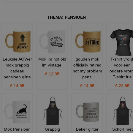
THEMA:
PENSIOEN
Leukste AOWer
Mok Im not old
gouden mok
T-shirt vrolij
mok grappig
Im vintage!
officially retired
voor een
cadeau
not my problem
oudere vro
€ 12,95
pensioen glitte
pensi
T-shirt frie
€ 14,95
€ 14,95
€ 23,95
Mok Pensioen
Grappig
Beker glitter
Schort met