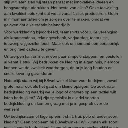
stijl wilt laten zien wij staan paraat met innovatieve ideeën en
hoogwaardige afdrukken. Het beste van alles? Onze toewijding
aan kwaliteit betekent dat we al vanaf 1 stuk produceren. Geen
minimumaantallen om je zorgen over te maken, omdat we
geloven dat elke creatie belangrijk is.
Voor werkkleding bijvoorbeeld, teamshirts voor jullie vereniging,
als kraamcadeau, relatiegeschenk, verjaardag, team uitje,
touwerij, vrijgezellenfeest. Maar ook om iemand een persoonlijk
en origineel cadeau te geven.
Ontwerpen kan online, in een paar simpele stappen, en bestellen
al vanaf 1 stuk. Wij bedrukken de kleding in eigen huis, hierdoor
kunnen we de kwaliteit waarborgen, de prijs laag houden en
snelle levering garanderen.
Natuurlijk staan wij bij BBwebwinkel klaar voor bedrijven, zowel
grote maar ook als het gaat om kleine oplagen. Op zoek naar
bedrijfskleding waarbij we je logo of ontwerp op een textiel wilt
laten bedrukken? Wij zijn specialist in allerlei soorten
bedrijfskleding en komen graag met je in gesprek over de
wensen!
Uw bedrijfsnaam of logo op een t-shirt, trui, polo of ander soort
kleding? Geen probleem bij BBwebwinkel! Wij kunnen elk soort
textiel voor je bedrukken! Neem bij grotere aantallen altijd even