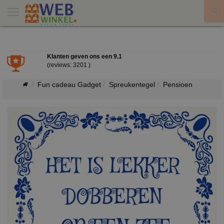
X
Klanten geven ons een
9.1
(reviews: 3201 )
Fun cadeau Gadget
Spreukentegel
Pensioen