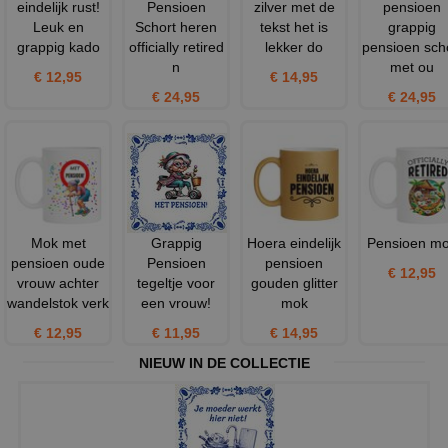
eindelijk rust!
Pensioen
zilver met de
pensioen
Leuk en
Schort heren
tekst het is
grappig
grappig kado
officially retired
lekker do
pensioen sch
n
met ou
€ 12,95
€ 14,95
€ 24,95
€ 24,95
Mok met
Grappig
Hoera eindelijk
Pensioen m
pensioen oude
Pensioen
pensioen
€ 12,95
vrouw achter
tegeltje voor
gouden glitter
wandelstok verk
een vrouw!
mok
€ 12,95
€ 11,95
€ 14,95
NIEUW IN DE COLLECTIE