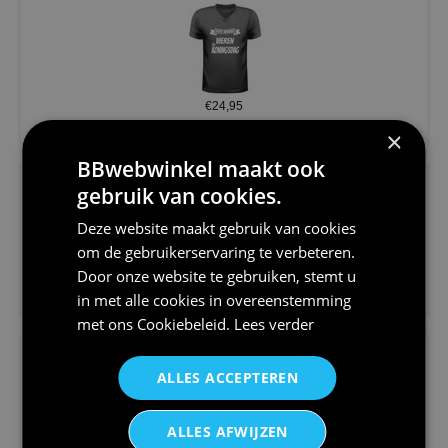
€24,95
Koningsdag shirt heren v-hals ...
×
BBwebwinkel maakt ook
gebruik van cookies.
Deze website maakt gebruik van cookies
om de gebruikerservaring te verbeteren.
Door onze website te gebruiken, stemt u
€24,95
in met alle cookies in overeenstemming
V-hals shirt rood wit blauw st...
met ons
Cookiebeleid
.
Lees verder
ALLES ACCEPTEREN
ALLES AFWIJZEN
€24,95