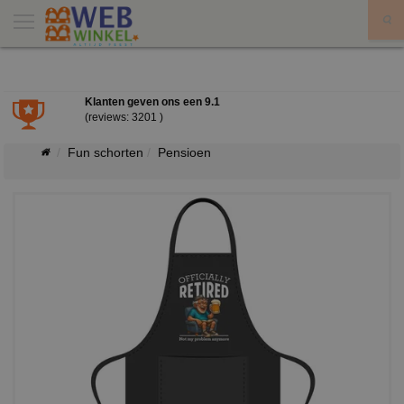
X
Klanten geven ons een
9.1
(reviews: 3201 )
Fun schorten
Pensioen