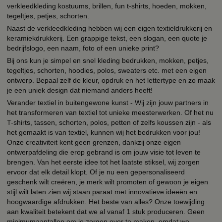
verkleedkleding kostuums, brillen, fun t-shirts, hoeden, mokken,
tegeltjes, petjes, schorten.
Naast de verkleedkleding hebben wij een eigen textieldrukkerij en
keramiekdrukkerij. Een grappige tekst, een slogan, een quote je
bedrijfslogo, een naam, foto of een unieke print?
Bij ons kun je simpel en snel kleding bedrukken, mokken, petjes,
tegeltjes, schorten, hoodies, polos, sweaters etc. met een eigen
ontwerp. Bepaal zelf de kleur, opdruk en het lettertype en zo maak
je een uniek design dat niemand anders heeft!
Verander textiel in buitengewone kunst - Wij zijn jouw partners in
het transformeren van textiel tot unieke meesterwerken. Of het nu
T-shirts, tassen, schorten, polos, petten of zelfs koussen zijn - als
het gemaakt is van textiel, kunnen wij het bedrukken voor jou!
Onze creativiteit kent geen grenzen, dankzij onze eigen
ontwerpafdeling die erop gebrand is om jouw visie tot leven te
brengen. Van het eerste idee tot het laatste stiksel, wij zorgen
ervoor dat elk detail klopt. Of je nu een gepersonaliseerd
geschenk wilt creëren, je merk wilt promoten of gewoon je eigen
stijl wilt laten zien wij staan paraat met innovatieve ideeën en
hoogwaardige afdrukken. Het beste van alles? Onze toewijding
aan kwaliteit betekent dat we al vanaf 1 stuk produceren. Geen
minimumaantallen om je zorgen over te maken, omdat we