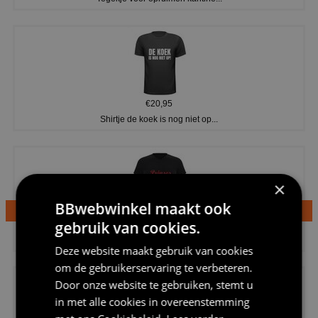
€20,95
Shirtje de koek is nog niet op...
×
BBwebwinkel maakt ook
gebruik van cookies.
€24,95
Dames v hals t-shirt prinses v...
Deze website maakt gebruik van cookies
om de gebruikerservaring te verbeteren.
Door onze website te gebruiken, stemt u
in met alle cookies in overeenstemming