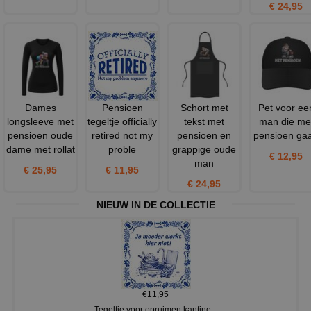
€ 24,95
Dames
Pensioen
Schort met
Pet voor ee
longsleeve met
tegeltje officially
tekst met
man die me
pensioen oude
retired not my
pensioen en
pensioen gaa
dame met rollat
proble
grappige oude
€ 12,95
man
€ 25,95
€ 11,95
€ 24,95
NIEUW IN DE COLLECTIE
€11,95
Tegeltje voor opruimen kantine...