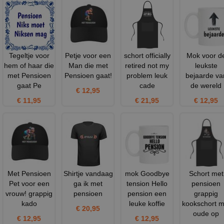
Tegeltje voor
Petje voor een
schort officially
Mok voor d
hem of haar die
Man die met
retired not my
leukste
met Pensioen
Pensioen gaat!
problem leuk
bejaarde va
gaat Pe
cade
de wereld
€ 12,95
€ 11,95
€ 21,95
€ 12,95
Met Pensioen
Shirtje vandaag
mok Goodbye
Schort met
Pet voor een
ga ik met
tension Hello
pensioen
vrouw! grappig
pensioen
pension een
grappig
kado
leuke koffie
kookschort m
€ 20,95
oude op
€ 12,95
€ 12,95