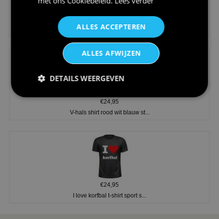
met ons
Cookiebeleid
.
Lees verder
€24,95
ALLES ACCEPTEREN
Koningsdag shirt heren v-hals ...
ALLES AFWIJZEN
DETAILS WEERGEVEN
€24,95
V-hals shirt rood wit blauw st...
€24,95
I love korfbal t-shirt sport s...