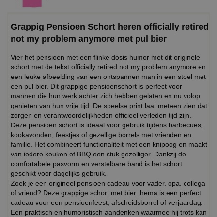
Grappig Pensioen Schort heren officially retired
not my problem anymore met pul bier
Vier het pensioen met een flinke dosis humor met dit originele
schort met de tekst officially retired not my problem anymore en
een leuke afbeelding van een ontspannen man in een stoel met
een pul bier. Dit grappige pensioenschort is perfect voor
mannen die hun werk achter zich hebben gelaten en nu volop
genieten van hun vrije tijd. De speelse print laat meteen zien dat
zorgen en verantwoordelijkheden officieel verleden tijd zijn.
Deze pensioen schort is ideaal voor gebruik tijdens barbecues,
kookavonden, feestjes of gezellige borrels met vrienden en
familie. Het combineert functionaliteit met een knipoog en maakt
van iedere keuken of BBQ een stuk gezelliger. Dankzij de
comfortabele pasvorm en verstelbare band is het schort
geschikt voor dagelijks gebruik.
Zoek je een origineel pensioen cadeau voor vader, opa, collega
of vriend? Deze grappige schort met bier thema is een perfect
cadeau voor een pensioenfeest, afscheidsborrel of verjaardag.
Een praktisch en humoristisch aandenken waarmee hij trots kan